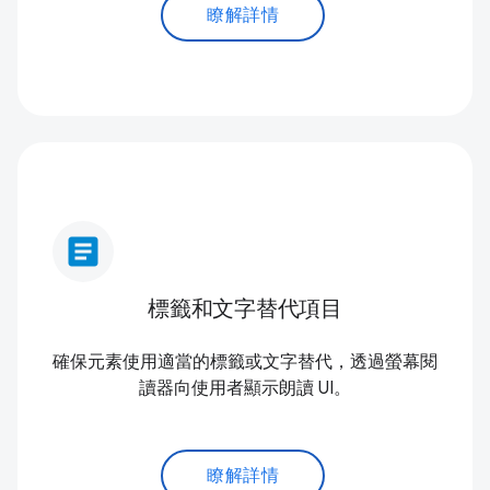
瞭解詳情
article
標籤和文字替代項目
確保元素使用適當的標籤或文字替代，透過螢幕閱
讀器向使用者顯示朗讀 UI。
瞭解詳情