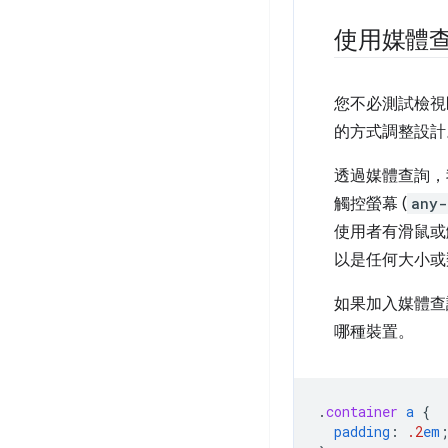
使用媒體
您不必測試檢視
的方式調整設計
透過媒體查詢，
觸控螢幕 (
any-
使用者有滑鼠或
以是任何大小或
如果加入媒體查
哪種裝置。
.
container
a
{
padding
:
.2
em