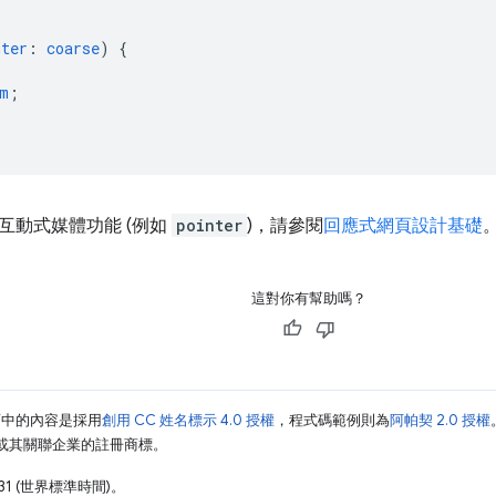
nter
:
coarse
)
{
m
;
互動式媒體功能 (例如
pointer
)，請參閱
回應式網頁設計基礎
這對你有幫助嗎？
面中的內容是採用
創用 CC 姓名標示 4.0 授權
，程式碼範例則為
阿帕契 2.0 授權
e 和/或其關聯企業的註冊商標。
31 (世界標準時間)。