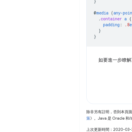
}
@
media
(
any-poi
.
container
a
{
padding
:
.8
e
}
}
如要進一步瞭解
除非另有註明，否則本頁
策
》。Java 是 Oracl
上次更新時間：2020-03-