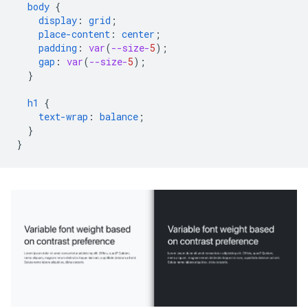
body
{
display
:
grid
;
place-content
:
center
;
padding
:
var
(
--size-
5
);
gap
:
var
(
--size-
5
);
}
h1
{
text-wrap
:
balance
;
}
}