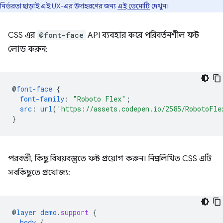
নির্ভরতা ছাড়াই এই UX-এর উদাহরণের জন্য
এই ডেমোটি
দেখুন।
CSS এর
@font-face
API ব্যবহার করে পরিবর্তনশীল ফন্ট
লোড করুন:
@
font-face
{
font-family
:
"Roboto Flex"
;
src
:
url
(
'https://assets.codepen.io/2585/RobotoFle
}
পরবর্তী, কিছু বিষয়বস্তুতে ফন্ট প্রয়োগ করুন। নিম্নলিখিত CSS এটি
সবকিছুতে প্রযোজ্য:
@
layer
demo
.
support
{
body
{