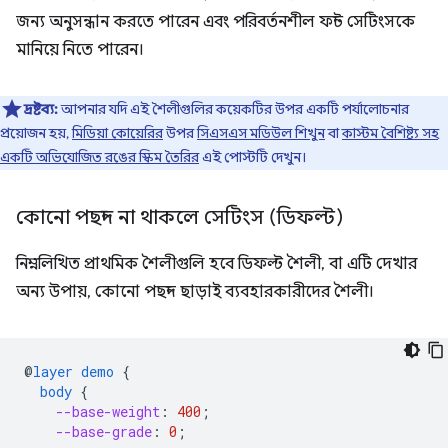
জন্য অনুসন্ধান করতে পারেন এবং পরিবর্তনশীল ফন্ট সেটিংসকে
মানিয়ে নিতে পারেন।
দ্রষ্টব্য:
আপনার যদি এই শৈলীগুলির কয়েকটির উপর একটি পর্যালোচনার
প্রয়োজন হয়,
মিডিয়া কোয়েরির
উপর
সিএসএস মডিউল শিখুন
বা
কাস্টম বৈশিষ্ট্য সহ
একটি অভিযোজিত রঙের স্কিম তৈরির
এই পোস্টটি দেখুন।
কোনো পছন্দ না থাকলে সেটিংস (ডিফল্ট)
নিম্নলিখিত প্রাথমিক শৈলীগুলি হবে ডিফল্ট শৈলী, বা এটি দেখার
অন্য উপায়, কোনো পছন্দ ছাড়াই ব্যবহারকারীদের শৈলী।
@
layer
demo
{
body
{
--base-weight
:
400
;
--base-grade
:
0
;