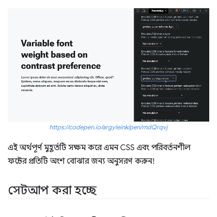
https://codepen.io/argyleink/pen/mdQrqvj
এই অর্থপূর্ণ মুহূর্তটি সক্ষম করে এমন CSS এবং পরিবর্তনশীল
ফন্টের প্রতিটি অংশ বোঝার জন্য অনুসরণ করুন!
সেটআপ করা হচ্ছে