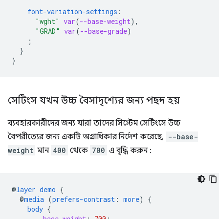
font-variation-settings
:
"wght"
var
(
--base-weight
),
"GRAD"
var
(
--base-grade
)
;
}
}
সেটিংস যখন উচ্চ বৈসাদৃশ্যের জন্য পছন্দ হয়
ব্যবহারকারীদের জন্য যারা তাদের সিস্টেম সেটিংসে উচ্চ
বৈপরীত্যের জন্য একটি অগ্রাধিকার নির্দেশ করেছে,
--base-
weight
মান
400
থেকে
700
এ বৃদ্ধি করুন :
@
layer
demo
{
@
media
(
prefers-contrast
:
more
)
{
body
{
--base-weight
:
700
;