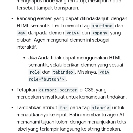
menghapus node yang tertutup, meskipun node
tersebut tampak transparan.
Rancang elemen yang dapat ditindaklanjuti dengan
HTML semantik. Lebih memilih tag
<button>
dan
<a>
daripada elemen
<div>
dan
<span>
yang
diubah. Agen mengenali elemen ini sebagai
interaktif.
Jika Anda tidak dapat menggunakan HTML
semantik, selalu berikan elemen yang sesuai
role
dan
tabindex
. Misalnya,
<div
role="button">
.
Tetapkan
cursor: pointer
di CSS, yang
merupakan sinyal kuat untuk kemampuan tindakan.
Tambahkan atribut
for
pada tag
<label>
untuk
menautkannya ke input. Hal ini membantu agen AI
memahami tujuan kolom dengan menunjukkan teks
label yang terlampir langsung ke string tindakan.