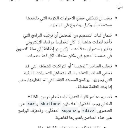
يلي:
يجب أن تنعكس جميع الإجراءات اللازمة التي يتّخذها
مستخدم أو وكيل بوضوح في الواجهة.
ضمان ثبات التصميم من المحتمل أن ترتبك البرامج التي
تأخذ لقطات شاشة إذا كان تخطيط موقعك الإلكتروني
يتغيّر باستمرار، مثلاً عندما يكون زر
إضافة إلى سلة التسوق
في صفحة المنتج في مكان مختلف لكل فئة منتجات.
تجنَّب العناصر "الوهمية" أو التراكبات الشفافة التي قد
تخفي العناصر التفاعلية. قد تتجاهل التحليلات المرئية
التي يجريها البرنامج المساعد العُقد التي تم تغطيتها، حتى
إذا بدت العقدة شفافة.
تصميم عناصر قابلة للتنفيذ باستخدام ترميز HTML
الدلالي يجب تفضيل العلامتَين
<button>
و
<a>
على
العنصرَين
<div>
و
<span>
المعدَّلَين. وتتعرّف البرامج
على هذه العناصر باعتبارها تفاعلية.
إذا لم تتمكّن من استخدام HTML الدلالي،