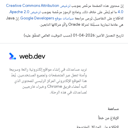
إنّ محتوى هذه الصفحة مرخّص بموجب
ترخيص Creative Commons Attribution
4.0‏
ما لم يُنصّ على خلاف ذلك، ونماذج الرموز مرخّصة بموجب
ترخيص Apache 2.0‏
.
للاطّلاع على التفاصيل، يُرجى مراجعة
سياسات موقع Google Developers‏
. إنّ Java
هي علامة تجارية مسجَّلة لشركة Oracle و/أو شركائها التابعين.
تاريخ التعديل الأخير: 2026-04-01 (حسب التوقيت العالمي المتفَّق عليه)
نريد مساعدتك في إنشاء مواقع إلكترونية رائعة وسريعة
وآمنة تعمل عبر المتصفحات ولجميع المستخدمين. يُعدّ
هذا الموقع الإلكتروني المركز الرئيسي للمحتوى الذي
كتبه أعضاء فريق Chrome وخبراء خارجيين
لمساعدتك في هذه الرحلة.
مساهمة
الإبلاغ عن خطأ
الاطّلاع على المشاكل المفتوحة