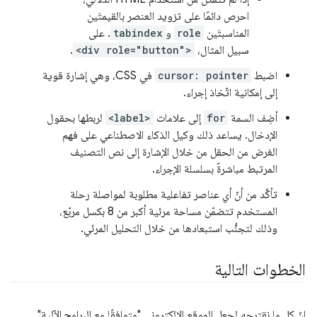
احرص دائمًا على تزويد العنصر بالقيمتَين
المناسبتَين
role
و
tabindex
. على
سبيل المثال،
<div role="button">
.
اضبط
cursor: pointer
في CSS، وهي إشارة قوية
إلى إمكانية اتّخاذ إجراء.
أضِف السمة
for
إلى علامات
<label>
لربطها بحقول
الإدخال. يساعد ذلك وكيل الذكاء الاصطناعي على فهم
الغرض من الحقل من خلال الإشارة إلى نص التصنيف
المرتبط مباشرةً بسلسلة الإجراء.
تأكَّد من أنّ أي عناصر تفاعلية مطلوبة لمواصلة رحلة
المستخدم تتضمّن مساحة مرئية أكبر من 8 بكسل مربّع،
وذلك لتجنُّب استبعادها من خلال التحليل المرئي.
الخطوات التالية
إنّ كل ما نقترحه لجعل الموقع الإلكتروني "متوافقًا مع البرامج الآلية"