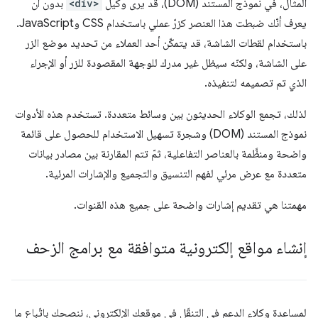
المثال، في نموذج المستند (DOM)، قد يرى وكيل
<div>
بدون أن
يعرف أنّك ضبطت هذا العنصر كزرّ عملي باستخدام CSS وJavaScript.
باستخدام لقطات الشاشة، قد يتمكّن أحد العملاء من تحديد موضع الزر
على الشاشة، ولكنّه سيظل غير مدرك للوجهة المقصودة للزر أو الإجراء
الذي تم تصميمه لتنفيذه.
لذلك، تجمع الوكلاء الحديثون بين وسائط متعددة. تستخدم هذه الأدوات
نموذج المستند (DOM) وشجرة تسهيل الاستخدام للحصول على قائمة
واضحة ومنظَّمة بالعناصر التفاعلية، ثمّ تتم المقارنة بين مصادر بيانات
متعددة مع عرض مرئي لفهم التنسيق والتجميع والإشارات المرئية.
مهمتنا هي تقديم إشارات واضحة على جميع هذه القنوات.
إنشاء مواقع إلكترونية متوافقة مع برامج الزحف
لمساعدة وكلاء الدعم في التنقّل في موقعك الإلكتروني، ننصحك باتّباع ما