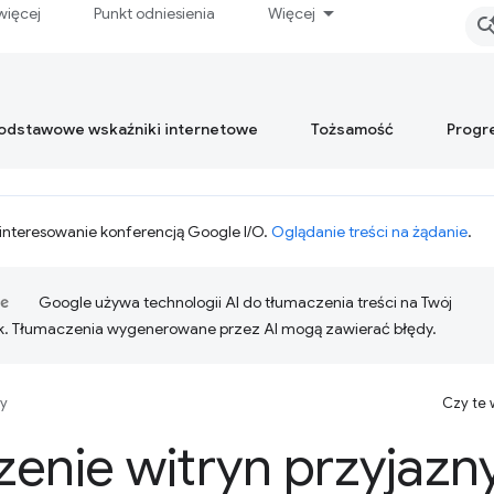
więcej
Punkt odniesienia
Więcej
podstawowe wskaźniki internetowe
Tożsamość
Progr
interesowanie konferencją Google I/O.
Oglądanie treści na żądanie
.
Google używa technologii AI do tłumaczenia treści na Twój
k. Tłumaczenia wygenerowane przez AI mogą zawierać błędy.
y
Czy te
enie witryn przyjazn