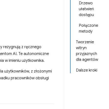
Drzewo
ułatwień
dostępu
Połączone
metody
Tworzenie
cy rezygnują z ręcznego
witryn
agentom AI. Te autonomiczne
przyjaznych
dla agentów
a w imieniu użytkownika.
Dalsze kroki
dla użytkowników, z złożonymi
zypadku pracowników obsługi