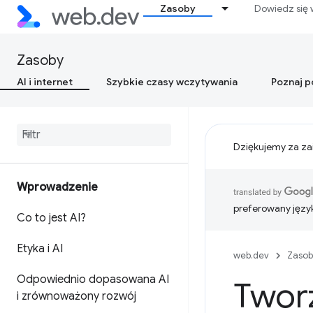
Zasoby
Dowiedz się 
Zasoby
AI i internet
Szybkie czasy wczytywania
Poznaj 
Dziękujemy za za
Wprowadzenie
preferowany języ
Co to jest AI?
Etyka i AI
web.dev
Zasob
Odpowiednio dopasowana AI
Tworz
i zrównoważony rozwój