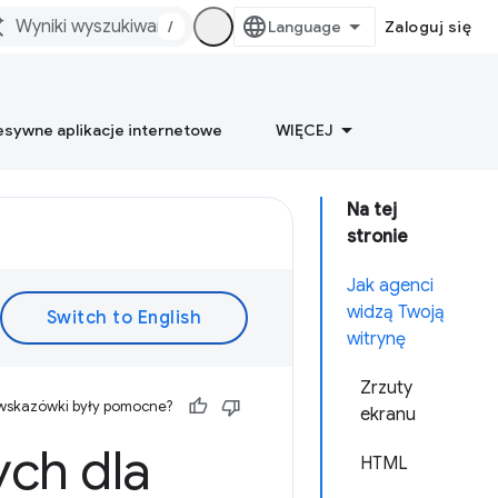
/
Zaloguj się
esywne aplikacje internetowe
WIĘCEJ
Na tej
stronie
Jak agenci
widzą Twoją
witrynę
Zrzuty
 wskazówki były pomocne?
ekranu
ych dla
HTML