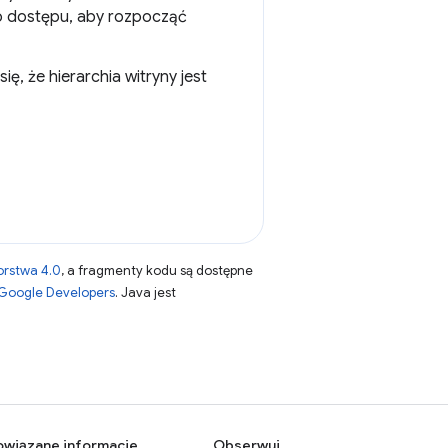
go dostępu, aby rozpocząć
ię, że hierarchia witryny jest
orstwa 4.0
, a fragmenty kodu są dostępne
 Google Developers
. Java jest
owiązane informacje
Obserwuj