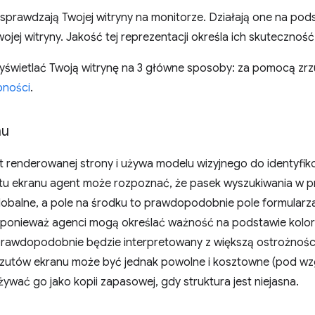
sprawdzają Twojej witryny na monitorze. Działają one na pod
wojej witryny. Jakość tej reprezentacji określa ich skuteczność
świetlać Twoją witrynę na 3 główne sposoby: za pomocą zr
pności
.
nu
ut renderowanej strony i używa modelu wizyjnego do identyfi
tu ekranu agent może rozpoznać, że pasek wyszukiwania w 
lobalne, a pole na środku to prawdopodobnie pole formular
 ponieważ agenci mogą określać ważność na podstawie koloru,
rawdopodobnie będzie interpretowany z większą ostrożnością
rzutów ekranu może być jednak powolne i kosztowne (pod w
używać go jako kopii zapasowej, gdy struktura jest niejasna.