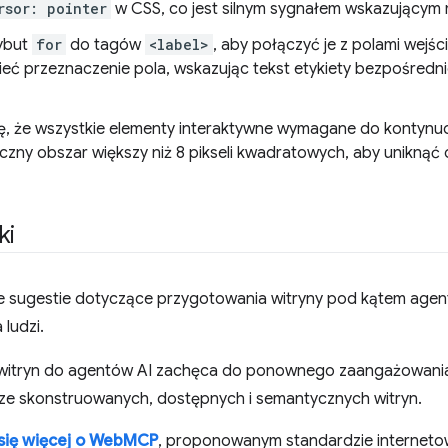
rsor: pointer
w CSS, co jest silnym sygnałem wskazującym m
ybut
for
do tagów
<label>
, aby połączyć je z polami wej
ieć przeznaczenie pola, wskazując tekst etykiety bezpośredn
ię, że wszystkie elementy interaktywne wymagane do kontynu
czny obszar większy niż 8 pikseli kwadratowych, aby uniknąć o
ki
e sugestie dotyczące przygotowania witryny pod kątem agentó
 ludzi.
witryn do agentów AI zachęca do ponownego zaangażowani
ze skonstruowanych, dostępnych i semantycznych witryn.
się więcej o WebMCP
, proponowanym standardzie interneto