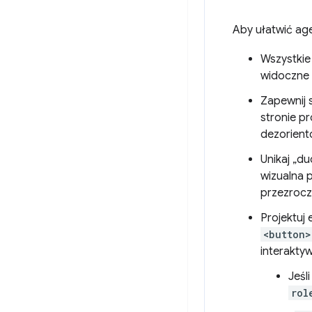
Aby ułatwić age
Wszystkie
widoczne w
Zapewnij s
stronie p
dezorient
Unikaj „d
wizualna 
przezrocz
Projektuj
<button>
interakty
Jeśl
rol