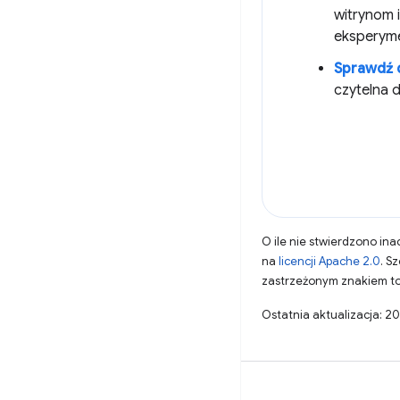
witrynom 
eksperym
Sprawdź 
czytelna d
O ile nie stwierdzono inac
na
licencji Apache 2.0
. S
zastrzeżonym znakiem to
Ostatnia aktualizacja: 2