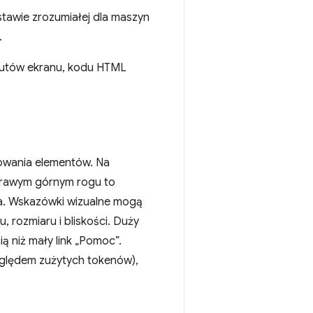
stawie zrozumiałej dla maszyn
.
zutów ekranu, kodu HTML
kowania elementów. Na
prawym górnym rogu to
za. Wskazówki wizualne mogą
 rozmiaru i bliskości. Duży
 niż mały link „Pomoc”.
zględem zużytych tokenów),