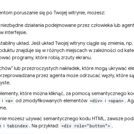
ntom poruszanie się po Twojej witrynie, możesz:
 niezbędne działania podejmowane przez człowieka lub agen
 interfejsie.
tabilny układ. Jeśli układ Twojej witryny ciągle się zmienia, np
roduktu znajduje się w różnych miejscach w zależności od kat
ować programy, które robią zrzuty ekranu.
uchów” lub przezroczystych nakładek, które mogą ukrywać ele
przeprowadzana przez agenta może odrzucać węzły, które są z
yste.
 elementy, które można kliknąć, za pomocą semantycznego kod
i
<a>
od zmodyfikowanych elementów
<div>
i
<span>
. Ag
wne.
i nie możesz używać semantycznego kodu HTML, zawsze pod
e
i
tabindex
. Na przykład:
<div role="button">
.