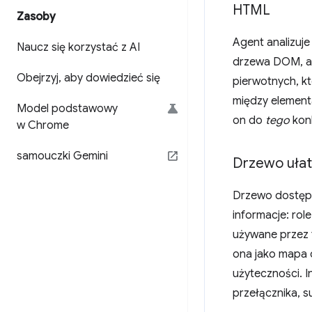
HTML
Zasoby
Agent analizuje
Naucz się korzystać z AI
drzewa DOM, atry
Obejrzyj
,
aby dowiedzieć się
pierwotnych, k
między elementa
Model podstawowy
on do
tego
kon
w Chrome
samouczki Gemini
Drzewo ułat
Drzewo dostępn
informacje: ro
używane przez 
ona jako mapa o
użyteczności. 
przełącznika, 