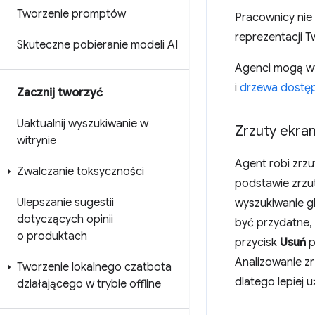
Tworzenie promptów
Pracownicy nie 
reprezentacji T
Skuteczne pobieranie modeli AI
Agenci mogą wy
i
drzewa dostę
Zacznij tworzyć
Uaktualnij wyszukiwanie w
Zrzuty ekra
witrynie
Agent robi zrz
Zwalczanie toksyczności
podstawie zrzu
Ulepszanie sugestii
wyszukiwanie g
dotyczących opinii
być przydatne,
o produktach
przycisk
Usuń
p
Analizowanie z
Tworzenie lokalnego czatbota
dlatego lepiej 
działającego w trybie offline