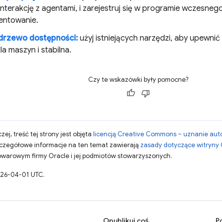
interakcję z agentami, i zarejestruj się w programie wczesne
entowanie.
drzewo dostępności:
użyj istniejących narzędzi, aby upewnić s
la maszyn i stabilna.
Czy te wskazówki były pomocne?
zej, treść tej strony jest objęta
licencją Creative Commons – uznanie aut
zczegółowe informacje na ten temat zawierają
zasady dotyczące witryny
warowym firmy Oracle i jej podmiotów stowarzyszonych.
026-04-01 UTC.
Opublikuj coś
P