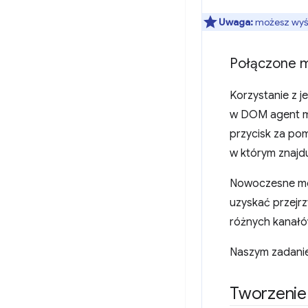
Uwaga:
możesz wyśw
Połączone 
Korzystanie z 
w DOM agent m
przycisk za po
w którym znajdu
Nowoczesne mod
uzyskać przejr
różnych kanałó
Naszym zadanie
Tworzenie 