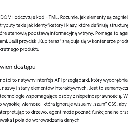
 DOM i odczytuje kod HTML. Rozumie, jak elementy są zagnież
buty takie jak identyfikatory i klasy, które definiują struktur
tóre stanowią podstawę informacyjną witryny. Pomaga to agen
mi. Jeśli przycisk „Kup teraz” znajduje się w kontenerze prod
kretnego produktu.
wień dostępu
ości to natywny interfejs API przeglądarki, który wyodrębni
le, nazwy i stany elementów interaktywnych. Jest to semanty
technologie wspomagające osoby z niepełnosprawnością. W 
 wysokiej wierności, która ignoruje wizualny „szum” CSS, aby 
Interpretując to drzewo, agent może poznać funkcjonalne pr
suwaka i pola do wprowadzania danych.