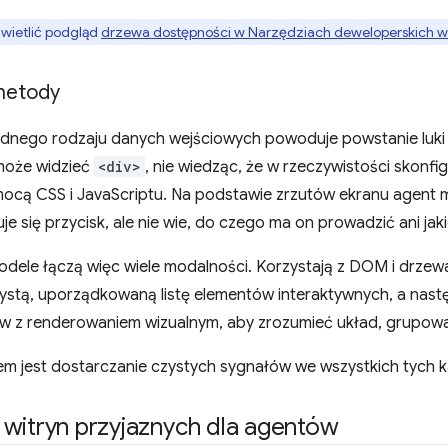
ietlić podgląd
drzewa dostępności w Narzędziach deweloperskich 
metody
jednego rodzaju danych wejściowych powoduje powstanie luki
oże widzieć
<div>
, nie wiedząc, że w rzeczywistości skonf
mocą CSS i JavaScriptu. Na podstawie zrzutów ekranu agent 
je się przycisk, ale nie wie, do czego ma on prowadzić ani ja
ele łączą więc wiele modalności. Korzystają z DOM i drzew
zystą, uporządkowaną listę elementów interaktywnych, a nast
w z renderowaniem wizualnym, aby zrozumieć układ, grupowan
m jest dostarczanie czystych sygnałów we wszystkich tych k
witryn przyjaznych dla agentów