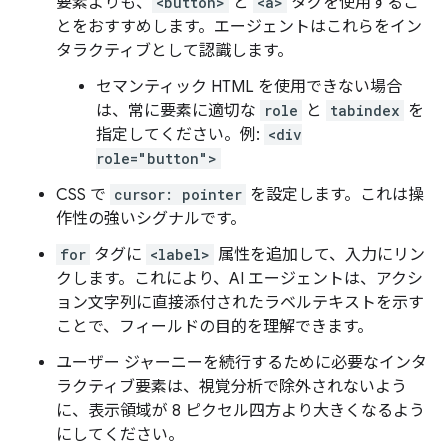
要素よりも、
<button>
と
<a>
タグを使用するこ
とをおすすめします。エージェントはこれらをイン
タラクティブとして認識します。
セマンティック HTML を使用できない場合
は、常に要素に適切な
role
と
tabindex
を
指定してください。例:
<div
role="button">
CSS で
cursor: pointer
を設定します。これは操
作性の強いシグナルです。
for
タグに
<label>
属性を追加して、入力にリン
クします。これにより、AI エージェントは、アクシ
ョン文字列に直接添付されたラベルテキストを示す
ことで、フィールドの目的を理解できます。
ユーザー ジャーニーを続行するために必要なインタ
ラクティブ要素は、視覚分析で除外されないよう
に、表示領域が 8 ピクセル四方より大きくなるよう
にしてください。