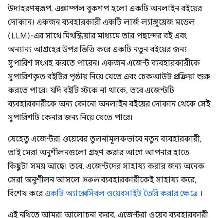
উদাহরণস্বরূপ, এক্সাম্পল বুকশপ হলো একটি অনলাইন বইয়ের
দোকান। একজন ব্যবহারকারী একটি লার্জ ল্যাঙ্গুয়েজ মডেল
(LLM)-এর সাথে মিথস্ক্রিয়ার মাধ্যমে তার পছন্দের বই এবং
অন্যান্য আগ্রহের উপর ভিত্তি করে একটি নতুন বইয়ের জন্য
সুপারিশ সংগ্রহ করতে পারেন। একজন এজেন্ট ব্যবহারকারীকে
সুপারিশকৃত বইটির পৃষ্ঠায় নিয়ে যেতে এবং চেকআউট প্রক্রিয়া শুরু
করতে পারে। যদি বইটি স্টকে না থাকে, তবে এজেন্টটি
ব্যবহারকারীকে অন্য কোনো অনলাইন বইয়ের দোকান থেকে সেই
সুপারিশটি কেনার জন্য নিয়ে যেতে পারে।
যেহেতু এজেন্টরা ওয়েবের তুলনামূলকভাবে নতুন ব্যবহারকারী,
তাই সেরা অনুশীলনগুলো গ্রহণ করার আগে আপনার হাতে
কিছুটা সময় আছে। তবে, এজেন্টদের সাহায্য করার জন্য অনেক
সেরা অনুশীলন আসলে
সকল
ব্যবহারকারীকেই সাহায্য করে,
বিশেষ করে
একটি অ্যাক্সেসিবল ওয়েবসাইট তৈরি করার ক্ষেত্রে
।
এই নথিতে আমরা আলোচনা করব, এজেন্টরা ওয়েব ব্যবহারকারী