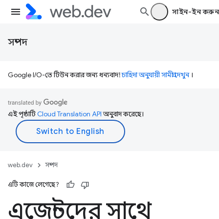
সাইন-ইন করুন
সম্পদ
Google I/O-তে টিউন করার জন্য ধন্যবাদ!
চাহিদা অনুযায়ী সামগ্রী দেখুন
।
এই পৃষ্ঠাটি
Cloud Translation API
অনুবাদ করেছে।
web.dev
সম্পদ
এটি কাজে লেগেছে?
এজেন্টদের সাথে