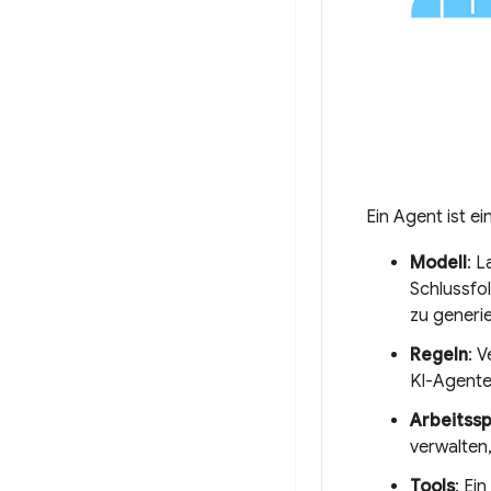
Ein Agent ist e
Modell
: 
Schlussfo
zu generi
Regeln
: 
KI-Agente
Arbeitss
verwalten,
Tools
: Ei