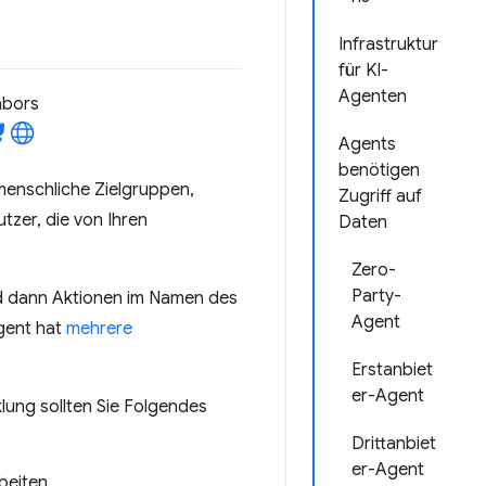
Infrastruktur
für KI-
Agenten
abors
Agents
benötigen
menschliche Zielgruppen,
Zugriff auf
tzer, die von Ihren
Daten
Zero-
Party-
nd dann Aktionen im Namen des
Agent
Agent hat
mehrere
Erstanbiet
er-Agent
lung sollten Sie Folgendes
Drittanbiet
er-Agent
beiten.