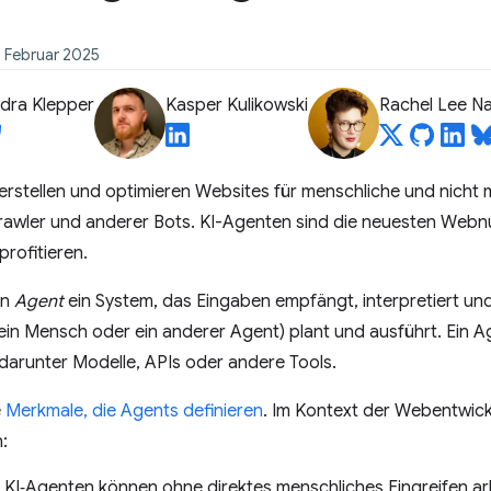
5. Februar 2025
dra Klepper
Kasper Kulikowski
Rachel Lee N
rstellen und optimieren Websites für menschliche und nicht 
Crawler und anderer Bots. KI-Agenten sind die neuesten Webnu
rofitieren.
in
Agent
ein System, das Eingaben empfängt, interpretiert u
 ein Mensch oder ein anderer Agent) plant und ausführt. Ein 
 darunter Modelle, APIs oder andere Tools.
e
Merkmale, die Agents definieren
. Im Kontext der Webentwick
:
: KI‑Agenten können ohne direktes menschliches Eingreifen ar