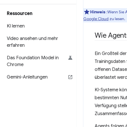
Hinweis
:Wenn Sie A
Ressourcen
Google Cloud
zu lesen.
KI lernen
Wie Agents
Video ansehen und mehr
erfahren
Ein Großteil de
Das Foundation Model in
Trainingsdaten
Chrome
offenen Datase
Gemini-Anleitungen
überlastet werd
KI-Systeme könn
bestimmten Nut
Verfügung stell
Zusammenfassen
Agents folgen 