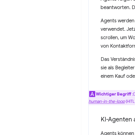
beantworten. De
Agents werden 
verwendet. Jetz
scrollen, um W
von Kontaktform
Das Verständnis
sie als Begleite
einem Kauf oder
Wichtiger Begriff
:D
human-in-the-loop
(HITL
KI-Agenten 
Agents können B