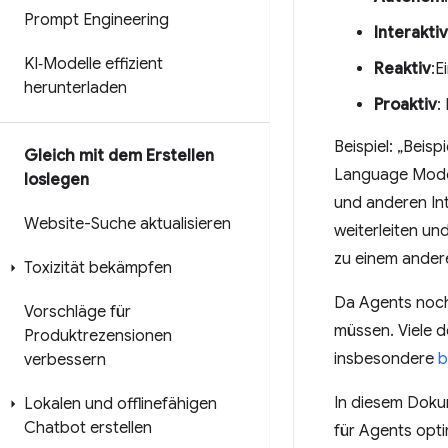
Prompt Engineering
Interaktiv
KI‑Modelle effizient
Reaktiv
:E
herunterladen
Proaktiv
:
Beispiel: „Beis
Gleich mit dem Erstellen
Language Model
loslegen
und anderen In
Website-Suche aktualisieren
weiterleiten un
zu einem ander
Toxizität bekämpfen
Da Agents noch 
Vorschläge für
müssen. Viele d
Produktrezensionen
insbesondere
b
verbessern
In diesem Doku
Lokalen und offlinefähigen
Chatbot erstellen
für Agents opti