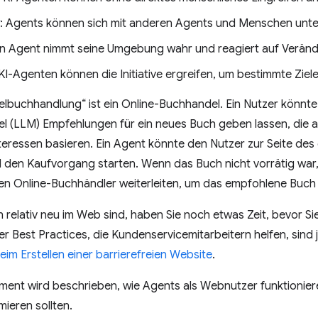
: Agents können sich mit anderen Agents und Menschen unte
in Agent nimmt seine Umgebung wahr und reagiert auf Verän
 KI-Agenten können die Initiative ergreifen, um bestimmte Ziele
pielbuchhandlung“ ist ein Online-Buchhandel. Ein Nutzer könnt
 (LLM) Empfehlungen für ein neues Buch geben lassen, die a
teressen basieren. Ein Agent könnte den Nutzer zur Seite de
d den Kaufvorgang starten. Wenn das Buch nicht vorrätig war
en Online-Buchhändler weiterleiten, um das empfohlene Buch 
relativ neu im Web sind, haben Sie noch etwas Zeit, bevor S
er Best Practices, die Kundenservicemitarbeitern helfen, sind
eim Erstellen einer barrierefreien Website
.
ment wird beschrieben, wie Agents als Webnutzer funktionier
mieren sollten.