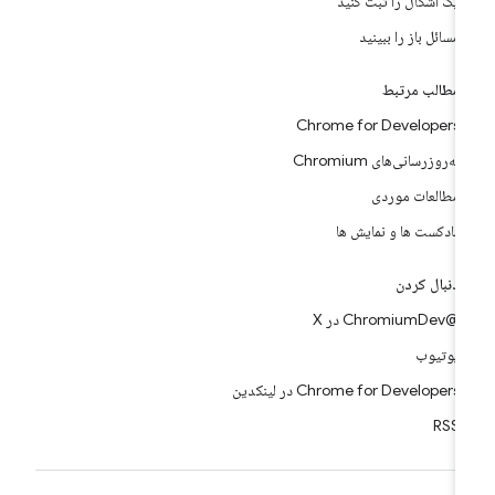
یک اشکال را ثبت کنید
مسائل باز را ببینید
مطالب مرتبط
Chrome for Developers
به‌روزرسانی‌های Chromium
مطالعات موردی
پادکست ها و نمایش ها
دنبال کردن
@ChromiumDev در X
یوتیوب
Chrome for Developers در لینکدین
RSS