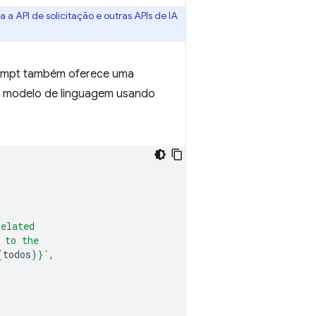
 a API de solicitação e outras APIs de IA
rompt também oferece uma
do modelo de linguagem usando
related
 to the
(
todos
)
}
`
,