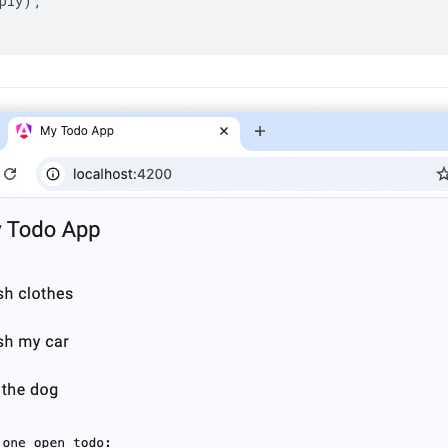
ply
);