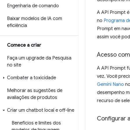
Engenharia de comando
A API Prompt é
Baixar modelos de IA com
no
Programa de
eficiência
Prompt em nave
assim você pode
Comece a criar
Acesso comp
Faça um upgrade da Pesquisa
no site
A API Prompt f
vez. Você prec
Combater a toxicidade
Gemini Nano
no
Melhorar as sugestões de
desempenho m
avaliações de produtos
recurso de sel
Criar um chatbot local e off-line
Configurar 
Benefícios e limites dos