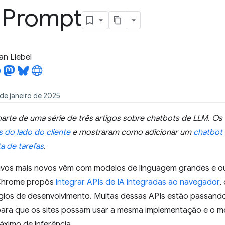
I Prompt
an Liebel
de janeiro de 2025
 parte de uma série de três artigos sobre chatbots de LLM. Os 
 do lado do cliente
e mostraram como adicionar um
chatbot
ta de tarefas
.
tivos mais novos vêm com modelos de linguagem grandes e o
 Chrome propôs
integrar APIs de IA integradas ao navegador
,
ágios de desenvolvimento. Muitas dessas APIs estão passand
ara que os sites possam usar a mesma implementação e o m
imo de inferência.