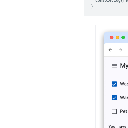
console
.
log
(
re
}