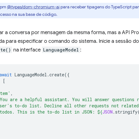
 npm
@types/dom-chromium-ai
para receber tipagens do TypeScript para
 acesso na sua base de código.
iar a conversa por mensagem da mesma forma, mas a API P
ada para especificar o comando do sistema. Inicie a sessão 
ate()
na interface
LanguageModel
:
await
LanguageModel
.
create
({
:
[
stem'
,
You are a helpful assistant. You will answer questions 
ser's to-do list. Decline all other requests not related
todos. This is the to-do list in JSON: 
${
JSON
.
stringify