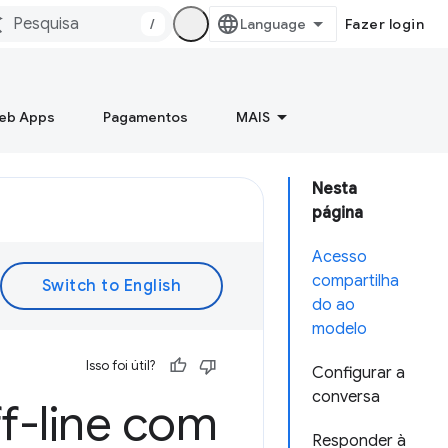
/
Fazer login
Web Apps
Pagamentos
MAIS
Nesta
página
Acesso
compartilha
do ao
modelo
Isso foi útil?
Configurar a
conversa
ff-line com
Responder à