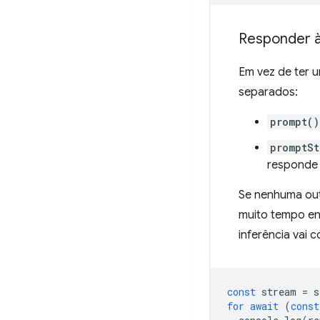
Responder à
Em vez de ter 
separados:
prompt()
promptSt
responde 
Se nenhuma out
muito tempo en
inferência vai 
const
stream
=
s
for
await
(
const