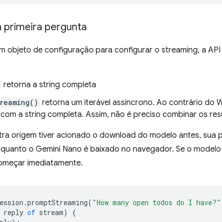
 primeira pergunta
um objeto de configuração para configurar o streaming, a AP
retorna a string completa
reaming()
retorna um iterável assíncrono. Ao contrário d
com a string completa. Assim, não é preciso combinar os res
ra origem tiver acionado o download do modelo antes, sua pr
quanto o Gemini Nano é baixado no navegador. Se o modelo já
começar imediatamente.
ession
.
promptStreaming
(
"How many open todos do I have?"
reply
of
stream
)
{