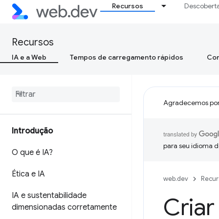
Recursos
Descobert
Recursos
IA e a Web
Tempos de carregamento rápidos
Con
Agradecemos por
Introdução
para seu idioma d
O que é IA?
Ética e IA
web.dev
Recur
IA e sustentabilidade
Criar
dimensionadas corretamente