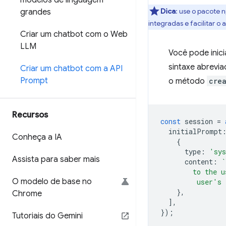
modelos de linguagem
Dica
:
use o pacote
grandes
integradas e facilitar o
Criar um chatbot com o Web
LLM
Você pode inic
sintaxe abrevi
Criar um chatbot com a API
Prompt
o método
cre
Recursos
const
session
=
initialPrompt
Conheça a IA
{
type
:
'sy
Assista para saber mais
content
:
`
        to the u
O modelo de base no
         user's 
},
Chrome
],
});
Tutoriais do Gemini