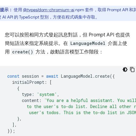
提示：
使用
@types/dom-chromium-ai
npm 套件，取得 Prompt API 
 AI API 的 TypeScript 型別，方便在程式碼集中存取。
您可以按照相同方式發起訊息對話，但 Prompt API 也提供
簡短語法來指定系統提示。在
LanguageModel
介面上使
用
create()
方法，啟動語言模型工作階段：
const
session
=
await
LanguageModel
.
create
({
initialPrompt
:
[
{
type
:
'system'
,
content
:
`You are a helpful assistant. You wil
        to the user's to-do list. Decline all other 
         user's todos. This is the to-do list in JSO
},
],
});