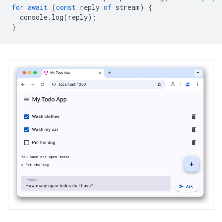
for
await
(
const
reply
of
stream
)
{
console
.
log
(
reply
);
}