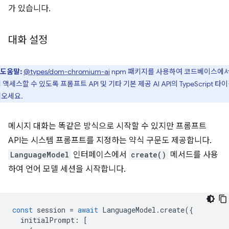
가 있습니다.
대화 설정
도움말:
@types/dom-chromium-ai
npm 패키지를 사용하여 코드베이스에서
 액세스할 수 있도록 프롬프트 API 및 기타 기본 제공 AI API의 TypeScript 타
오세요.
메시지 대화는 똑같은 방식으로 시작할 수 있지만 프롬프트
API는 시스템 프롬프트를 지정하는 약식 구문도 제공합니다.
LanguageModel
인터페이스에서
create()
메서드를 사용
하여 언어 모델 세션을 시작합니다.
const
session
=
await
LanguageModel
.
create
({
initialPrompt
:
[