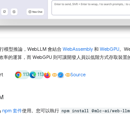
行模型推論，WebLLM 會結合
WebAssembly
和
WebGPU
。We
行高效率的運算，而 WebGPU 則可讓開發人員以低階方式存取裝置的
113
113
rt
Source
M
為
npm 套件
使用。您可以執行
npm install @mlc-ai/web-llm