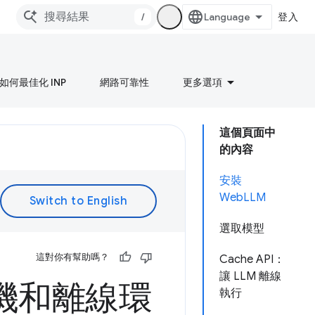
/
登入
如何最佳化 INP
網路可靠性
更多選項
這個頁面中
的內容
安裝
WebLLM
選取模型
這對你有幫助嗎？
Cache API：
讓 LLM 離線
本機和離線環
執行