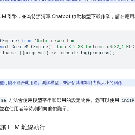
LLM 引擎，並為待辦清單 Chatbot 啟動模型下載作業，請在
CEngine
}
from
'@mlc-ai/web-llm'
;
wait
CreateMLCEngine
(
'Llama-3.2-3B-Instruct-q4f32_1-MLC
llback
:
({
progress
})
=
>
console
.
log
(
progress
);
型可能不適合此用途。測試模型，並評估其運算能力與大小的關係。
ine
方法會使用模型字串和選用的設定物件。您可以使用
initP
並在使用者等待期間向他們顯示。
I：讓 LLM 離線執行