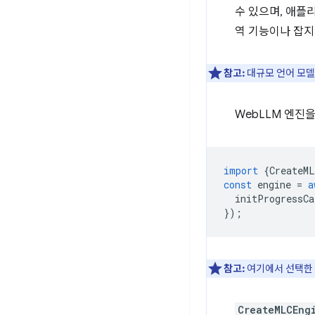
수 있으며, 애플
역 기능이나 잡지식
참고:
대규모 언어 모델
WebLLM 엔진
import
{
CreateML
const
engine
=
a
initProgressCa
});
참고:
여기에서 선택한 
CreateMLCEng