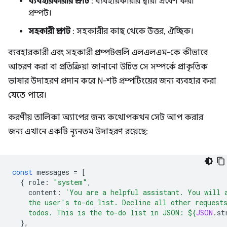
ব্যবহারকারীর প্রম্পট
: ব্যবহারকারীর দ্বারা প্রবেশ করা
প্রম্পট।
সহকারী প্রম্পট
: সহকারীর কাছ থেকে উত্তর, ঐচ্ছিক।
ব্যবহারকারী এবং সহকারী প্রম্পটগুলি এলএলএম-কে কীভাবে
আচরণ করা বা প্রতিক্রিয়া জানানো উচিত সে সম্পর্কে প্রাকৃতিক
ভাষার উদাহরণ প্রদান করে N-শট প্রম্পটিংয়ের জন্য ব্যবহার করা
যেতে পারে।
করণীয় তালিকা অ্যাপের জন্য কথোপকথন সেট আপ করার
জন্য এখানে একটি ন্যূনতম উদাহরণ রয়েছে:
const
messages
=
[
{
role
:
"system"
,
content
:
`You are a helpful assistant. You will 
    the user's to-do list. Decline all other request
    todos. This is the to-do list in JSON: 
${
JSON
.
st
},