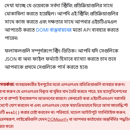
দেখা যাচ্ছে যে ওয়েবকে সর্বদা স্ট্রিমিং প্রতিক্রিয়াগুলির সাথে
মোকাবিলা করতে হয়েছিল। আপনি এই স্ট্রিমিং প্রতিক্রিয়াগুলির
সাথে কাজ করতে এবং দক্ষতার সাথে আপনার এইচটিএমএল
আপডেট করতে
DOMI বাস্তবায়নের
মতো API ব্যবহার করতে
পারেন৷
ফলাফলগুলি সম্পূর্ণরূপে স্ট্রিং-ভিত্তিক। আপনি যদি সেগুলিকে
JSON বা অন্য ফাইল ফর্ম্যাট হিসাবে ব্যাখ্যা করতে চান তবে
আপনাকে প্রথমে সেগুলিকে পার্স করতে হবে৷
সতর্কতা:
ব্যবহারকারীর ইনপুটের মতো এলএলএম প্রতিক্রিয়াগুলি ব্যবহার করুন।
েচনা করুন যে এলএলএম বিকৃত বা দূষিত মান তৈরি করতে পারে, হয় হ্যালুসিনেশনের
ণে বা প্রম্পট ইনজেকশন আক্রমণের কারণে। জেনারেট করা এইচটিএমএল সরাসরি
েন্টে যোগ করবেন না এবং এলএলএম থেকে স্বয়ংক্রিয়ভাবে ফিরে আসা জাভাস্ক্রিপ্ট
ডটি
করার চেষ্টা করবেন না। পরিবর্তে, মডেল আউটপুট স্যানিটাইজ করুন,
eval()
রণস্বরূপ, লাইব্রেরিগুলি যেমন
DOMpurify
বা আপনার কাঠামোর অন্তর্নির্মিত পদ্ধতি
হার করে৷