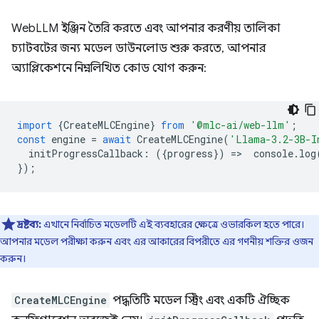
WebLLM ইঞ্জিন তৈরি করতে এবং আপনার করণীয় তালিকা
চ্যাটবটের জন্য মডেল ডাউনলোড শুরু করতে, আপনার
অ্যাপ্লিকেশনে নিম্নলিখিত কোড যোগ করুন:
import
{
CreateMLCEngine
}
from
'@mlc-ai/web-llm'
;
const
engine
=
await
CreateMLCEngine
(
'Llama-3.2-3B-I
initProgressCallback
:
({
progress
})
=
>
console
.
log
});
দ্রষ্টব্য:
এখানে নির্বাচিত মডেলটি এই ব্যবহারের ক্ষেত্রে ওভারকিল হতে পারে।
আপনার মডেল পরীক্ষা করুন এবং এর আকারের বিপরীতে এর গণনীয় শক্তির ওজন
করুন।
CreateMLCEngine
পদ্ধতিটি মডেল স্ট্রিং এবং একটি ঐচ্ছিক