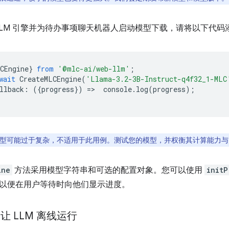
bLLM 引擎并为待办事项聊天机器人启动模型下载，请将以下代
CEngine
}
from
'@mlc-ai/web-llm'
;
wait
CreateMLCEngine
(
'Llama-3.2-3B-Instruct-q4f32_1-MLC
llback
:
({
progress
})
=
>
console
.
log
(
progress
);
型可能过于复杂，不适用于此用例。测试您的模型，并权衡其计算能力与
ine
方法采用模型字符串和可选的配置对象。您可以使用
initP
以便在用户等待时向他们显示进度。
I：让 LLM 离线运行