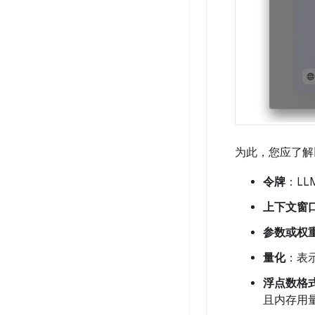
为此，您应了解
令牌
：L
上下文窗
参数或权
量化
：表
浮点数格
且内存用