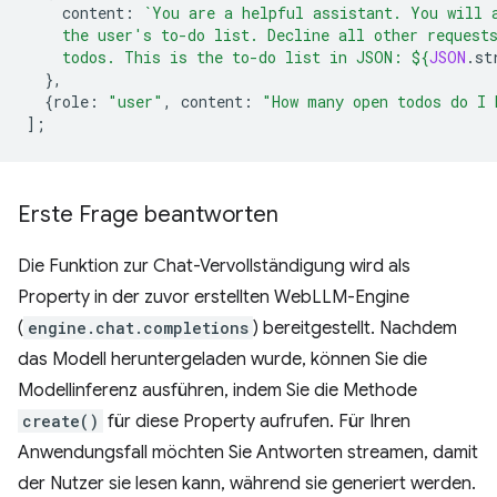
content
:
`You are a helpful assistant. You will 
    the user's to-do list. Decline all other request
    todos. This is the to-do list in JSON: 
${
JSON
.
st
},
{
role
:
"user"
,
content
:
"How many open todos do I 
];
Erste Frage beantworten
Die Funktion zur Chat-Vervollständigung wird als
Property in der zuvor erstellten WebLLM-Engine
(
engine.chat.completions
) bereitgestellt. Nachdem
das Modell heruntergeladen wurde, können Sie die
Modellinferenz ausführen, indem Sie die Methode
create()
für diese Property aufrufen. Für Ihren
Anwendungsfall möchten Sie Antworten streamen, damit
der Nutzer sie lesen kann, während sie generiert werden.