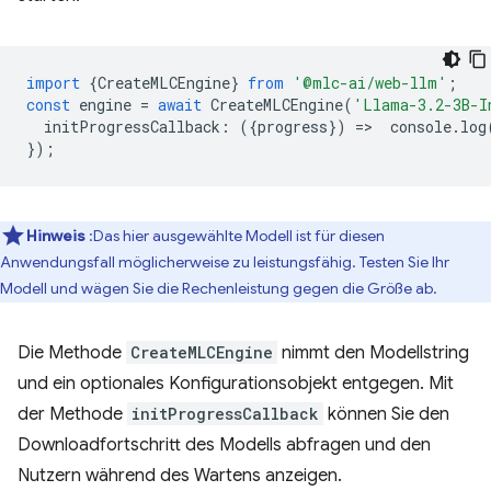
import
{
CreateMLCEngine
}
from
'@mlc-ai/web-llm'
;
const
engine
=
await
CreateMLCEngine
(
'Llama-3.2-3B-I
initProgressCallback
:
({
progress
})
=
>
console
.
log
});
Hinweis
:Das hier ausgewählte Modell ist für diesen
Anwendungsfall möglicherweise zu leistungsfähig. Testen Sie Ihr
Modell und wägen Sie die Rechenleistung gegen die Größe ab.
Die Methode
CreateMLCEngine
nimmt den Modellstring
und ein optionales Konfigurationsobjekt entgegen. Mit
der Methode
initProgressCallback
können Sie den
Downloadfortschritt des Modells abfragen und den
Nutzern während des Wartens anzeigen.