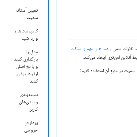
تعیین آستانه
سمیت
کامپوننت‌ها را
وارد کنید
ست. نظرات سمی
، صداهای مهم را ساکت
مدل را
نلاین امن‌تری ایجاد می‌کند.
بارگذاری کنید
و با نخ اصلی
میت در منبع آن استفاده کنیم:
ارتباط برقرار
کنید
دسته‌بندی
ورودی‌های
کاربر
پردازش
خروجی