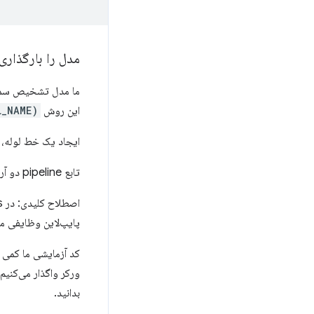
مدل را بارگذاری 
این روش
_NAME);
ایجاد یک خط لوله، م
تابع pipeline دو آرگومان می‌گیرد: وظیفه (
اصطلاح کلیدی: در Transformers.js،
پایپ‌لاین وظایفی ما
کد آزمایشی ما کمی ب
ورکر واگذار می‌کنیم.
بدانید.