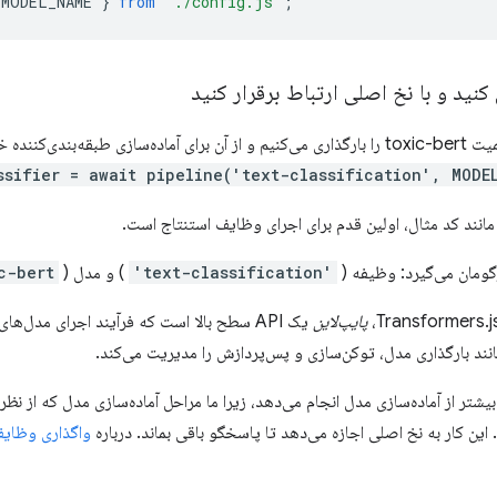
MODEL_NAME
}
from
'./config.js'
;
کنید و با نخ اصلی ارتباط برقرار کنید
ما مدل تشخیص سمیت toxic-bert را بارگذاری می‌کنیم و از آن برای آماده‌سازی طبقه
ssifier = await pipeline('text-classification', MODEL
انند کد مثال، اولین قدم برای اجرای وظایف استنتاج است.
'text-classification'
) و مدل (
c-bert
پایپ‌لاین
یک API سطح بالا است که فرآیند اجرای مدل‌ه
نند بارگذاری مدل، توکن‌سازی و پس‌پردازش را مدیریت می‌کند.
یشتر از آماده‌سازی مدل انجام می‌دهد، زیرا ما مراحل آماده‌سازی مدل که از ن
 این کار به نخ اصلی اجازه می‌دهد تا پاسخگو باقی بماند. درباره
واگذاری وظایف