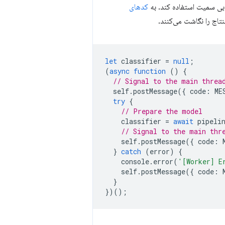
یابی سمیت استفاده کند. به
کدهای
اج را نگاشت می‌کنند.
let
classifier
=
null
;
(
async
function
()
{
// Signal to the main threa
self
.
postMessage
({
code
:
ME
try
{
// Prepare the model
classifier
=
await
pipeli
// Signal to the main thr
self
.
postMessage
({
code
:
}
catch
(
error
)
{
console
.
error
(
'[Worker] E
self
.
postMessage
({
code
:
}
})();