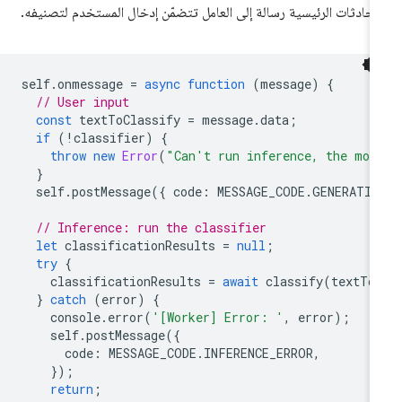
محادثات الرئيسية رسالة إلى العامل تتضمّن إدخال المستخدم لتصنيفه.
self
.
onmessage
=
async
function
(
message
)
{
// User input
const
textToClassify
=
message
.
data
;
if
(
!
classifier
)
{
throw
new
Error
(
"Can't run inference, the mod
}
self
.
postMessage
({
code
:
MESSAGE_CODE
.
GENERATIN
// Inference: run the classifier
let
classificationResults
=
null
;
try
{
classificationResults
=
await
classify
(
textTo
}
catch
(
error
)
{
console
.
error
(
'[Worker] Error: '
,
error
);
self
.
postMessage
({
code
:
MESSAGE_CODE
.
INFERENCE_ERROR
,
});
return
;