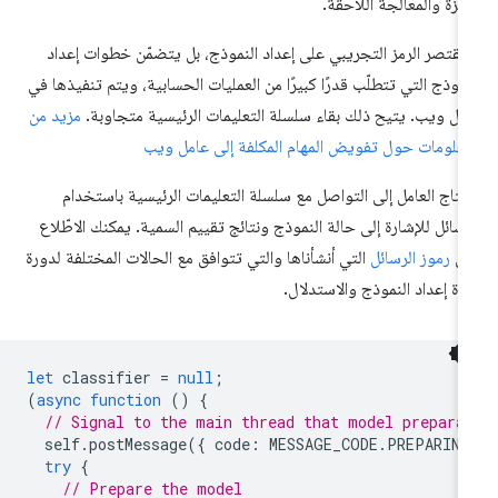
يزة والمعالجة اللاحقة.
 يقتصر الرمز التجريبي على إعداد النموذج، بل يتضمّن خطوات إعداد
نموذج التي تتطلّب قدرًا كبيرًا من العمليات الحسابية، ويتم تنفيذها في
مل ويب. يتيح ذلك بقاء سلسلة التعليمات الرئيسية متجاوبة.
مزيد من
معلومات حول تفويض المهام المكلفة إلى عامل ويب
تاج العامل إلى التواصل مع سلسلة التعليمات الرئيسية باستخدام
رسائل للإشارة إلى حالة النموذج ونتائج تقييم السمية. يمكنك الاطّلاع
لى
رموز الرسائل
التي أنشأناها والتي تتوافق مع الحالات المختلفة لدورة
اة إعداد النموذج والاستدلال.
let
classifier
=
null
;
(
async
function
()
{
// Signal to the main thread that model prepara
self
.
postMessage
({
code
:
MESSAGE_CODE
.
PREPARING
try
{
// Prepare the model