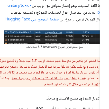
ماط اللغة المسيئة. وهو إصدار متوافق مع الويب من
unitary/toxic-
be
. لمزيد من التفاصيل حول تصنيفات النموذج وتصنيفه لهجمات
تحال الهوية، يُرجى الرجوع إلى
صفحة النموذج على Hugging Face
.
يبلغ حجم تنزيل نموذج toxic-bert‏ 111 ميغابايت.
هذا الحجم أكبر بكثير من
متوسط حجم صفحة الويب (2.2 ميغابايت)
ولا يُنصح عمومًا
مورد ويب. ومع ذلك، يمكن تنزيلها بسرعة عند الاتصال بشبكات سريعة، ويمكن
تخزينها
ن أن يكون التنزيل بتكلفة لمرة واحدة. يجب مراعاة المزايا عند تحديد ما إذا كان هذا الخيار
لة الاستخدام، و
تطبيق أفضل ممارسات الأداء للذكاء الاصطناعي من جهة العميل
. يمكنك أيضًا
 تنزيل النموذج من خلال تقنيات تصغير النموذج.
د تنزيل النموذج، يصبح الاستنتاج سريعًا.