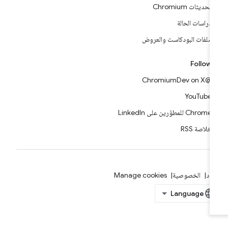
تحديثات Chromium
دراسات الحالة
ملفات البودكاست والعروض
Follow
@ChromiumDev on X
YouTube
Chrome للمطوّرين على LinkedIn
خلاصة RSS
بنود
الخصوصية
Manage cookies