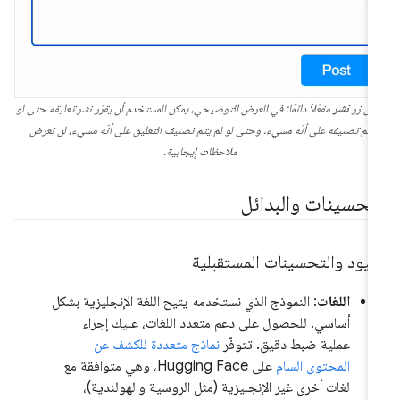
ون زر
نشر
مفعّلاً دائمًا: في العرض التوضيحي، يمكن للمستخدم أن يقرّر نشر تعليقه حتى لو
تم تصنيفه على أنّه مسيء. وحتى لو لم يتم تصنيف التعليق على أنّه مسيء، لن نعرض
ملاحظات إيجابية.
لتحسينات والبدائل
قيود والتحسينات المستقبلية
اللغات
: النموذج الذي نستخدمه يتيح اللغة الإنجليزية بشكل
أساسي. للحصول على دعم متعدد اللغات، عليك إجراء
عملية ضبط دقيق. تتوفّر
نماذج متعددة للكشف عن
المحتوى السام
على Hugging Face، وهي متوافقة مع
لغات أخرى غير الإنجليزية (مثل الروسية والهولندية)،