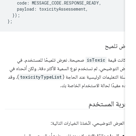
code
:
MESSAGE_CODE
.
RESPONSE_READY
,
payload
:
toxicityAssessement
,
});
};
رض تلميح
ا كانت قيمة
isToxic
صحيحة، نعرض تلميحًا للمستخدم. في
عرض التوضيحي، لم نستخدم نوع السمية الأكثر دقة، ولكن أتحناه في
سلة التعليمات الرئيسية عند الحاجة (
toxicityTypeList
)، وقد
ده مفيدًا لحالة الاستخدام الخاصة بك.
جربة المستخدم
 العرض التوضيحي، اتّخذنا الخيارات التالية: