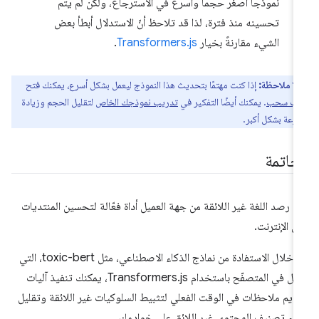
نموذجًا أصغر حجمًا وأسرع في الاسترجاع، ولكن لم يتم
تحسينه منذ فترة، لذا قد تلاحظ أنّ الاستدلال أبطأ بعض
الشيء مقارنةً بخيار
Transformers.js
.
ملاحظة:
إذا كنت مهتمًا بتحديث هذا النموذج ليعمل بشكل أسرع، يمكنك فتح
لب سحب
. يمكنك أيضًا التفكير في
تدريب نموذجك الخاص
لتقليل الحجم وزيادة
سرعة بشكل أكبر.
لخاتمة
عدّ رصد اللغة غير اللائقة من جهة العميل أداة فعّالة لتحسين المنتديات
ى الإنترنت.
من خلال الاستفادة من نماذج الذكاء الاصطناعي، مثل toxic-bert، التي
تعمل في المتصفّح باستخدام Transformers.js، يمكنك تنفيذ آليات
ديم ملاحظات في الوقت الفعلي لتثبيط السلوكيات غير اللائقة وتقليل
ء تصنيف المحتوى غير اللائق على خوادمك.