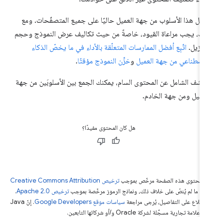
مل هذا الأسلوب من جهة العميل حاليًا على جميع المتصفّحات. ومع
ك، يجب مراعاة القيود، خاصةً من حيث تكاليف عرض النموذج وحجم
تنزيل.
اتّبِع أفضل الممارسات المتعلّقة بالأداء في ما يخصّ الذكاء
اصطناعي من جهة العميل
و
خزِّن النموذج مؤقتًا
.
كشف الشامل عن المحتوى السام، يمكنك الجمع بين الأسلوبَين من جهة
عميل ومن جهة الخادم.
هل كان المحتوى مفيدًا؟
ّ محتوى هذه الصفحة مرخّص بموجب
ترخيص Creative Commons Attribution
4‏
ما لم يُنصّ على خلاف ذلك، ونماذج الرموز مرخّصة بموجب
ترخيص Apache 2.0‏
.
اطّلاع على التفاصيل، يُرجى مراجعة
سياسات موقع Google Developers‏
. إنّ Java
لامة تجارية مسجَّلة لشركة Oracle و/أو شركائها التابعين.