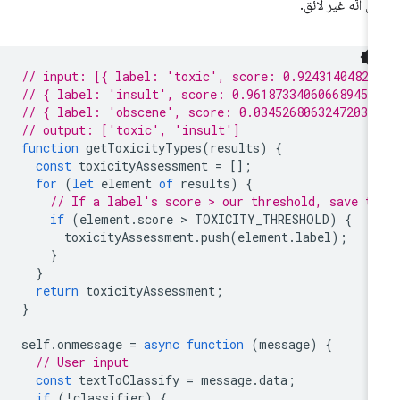
ى أنّه غير لائق.
// input: [{ label: 'toxic', score: 0.92431404829
// { label: 'insult', score: 0.96187334060668945 
// { label: 'obscene', score: 0.03452680632472038
// output: ['toxic', 'insult']
function
getToxicityTypes
(
results
)
{
const
toxicityAssessment
=
[];
for
(
let
element
of
results
)
{
// If a label's score > our threshold, save t
if
(
element
.
score
 > 
TOXICITY_THRESHOLD
)
{
toxicityAssessment
.
push
(
element
.
label
);
}
}
return
toxicityAssessment
;
}
self
.
onmessage
=
async
function
(
message
)
{
// User input
const
textToClassify
=
message
.
data
;
if
(
!
classifier
)
{