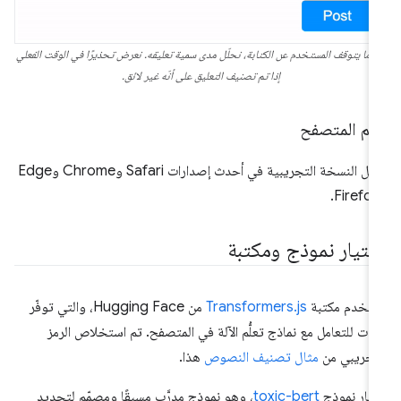
دما يتوقف المستخدم عن الكتابة، نحلّل مدى سمية تعليقه. نعرض تحذيرًا في الوقت الفعلي
إذا تم تصنيف التعليق على أنّه غير لائق.
عم المتصفح
تعمل النسخة التجريبية في أحدث إصدارات Safari وChrome وEdge
ختيار نموذج ومكتبة
تخدم مكتبة
Transformers.js
من Hugging Face، والتي توفّر
وات للتعامل مع نماذج تعلُّم الآلة في المتصفح. تم استخلاص الرمز
تجريبي من
مثال تصنيف النصوص
هذا.
تار نموذج
toxic-bert
، وهو نموذج مدرَّب مسبقًا ومصمّم لتحديد