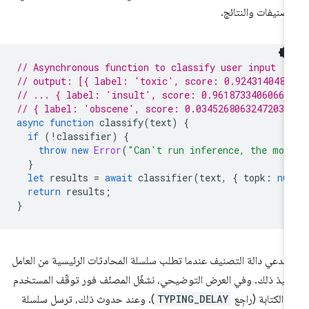
تصنيفات والنتائج.
// Asynchronous function to classify user input
// output: [{ label: 'toxic', score: 0.9243140482
// ... { label: 'insult', score: 0.96187334060668
// { label: 'obscene', score: 0.03452680632472038
async
function
classify
(
text
)
{
if
(
!
classifier
)
{
throw
new
Error
(
"Can't run inference, the mod
}
let
results
=
await
classifier
(
text
,
{
topk
:
nu
return
results
;
}
تدعي دالة التصنيف عندما تطلب سلسلة المحادثات الرئيسية من العامل
فيذ ذلك. وفي العرض التوضيحي، نشغّل المصنّف فور توقّف المستخدم
 الكتابة (راجِع
TYPING_DELAY
). وعند حدوث ذلك، ترسل سلسلة