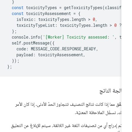
}
const
toxicityTypes
=
getToxicityTypes
(
classifi
const
toxicityAssessement
=
{
isToxic
:
toxicityTypes
.
length
 > 
0
,
toxicityTypeList
:
toxicityTypes
.
length
 > 
0
?
};
console
.
info
(
'[Worker] Toxicity assessed: '
,
to
self
.
postMessage
({
code
:
MESSAGE_CODE
.
RESPONSE_READY
,
payload
:
toxicityAssessement
,
});
};
الجة الناتج
حقّق مما إذا كانت نتائج التصنيف تتجاوز الحدّ الأدنى. إذا كان الأمر
لك، نسجّل الملاحظة المعنيّة.
ا تم إدراج أي من تصنيفات اللغة غير اللائقة، سيتم الإبلاغ عن التعليق