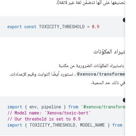
 تصنيفها على أنّها تتضمّن لغة غير لائقة).
export
const
TOXICITY_THRESHOLD
=
0.9
تيراد المكوّنات
دأ باستيراد المكوّنات الضرورية من مكتبة
@xenova/transformer
. نستورد أيضًا الثوابت وقيم الإعدادات،
ا في ذلك حد السمية.
import
{
env
,
pipeline
}
from
'@xenova/transforme
// Model name: 'Xenova/toxic-bert'
// Our threshold is set to 0.9
import
{
TOXICITY_THRESHOLD
,
MODEL_NAME
}
from
'