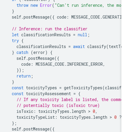
throw
new
Error
(
"Can't run inference, the mod
}
self
.
postMessage
({
code
:
MESSAGE_CODE
.
GENERATIN
// Inference: run the classifier
let
classificationResults
=
null
;
try
{
classificationResults
=
await
classify
(
textTo
}
catch
(
error
)
{
self
.
postMessage
({
code
:
MESSAGE_CODE
.
INFERENCE_ERROR
,
});
return
;
}
const
toxicityTypes
=
getToxicityTypes
(
classifi
const
toxicityAssessement
=
{
// If any toxicity label is listed, the comme
// potentially toxic (isToxic true)
isToxic
:
toxicityTypes
.
length
 > 
0
,
toxicityTypeList
:
toxicityTypes
.
length
 > 
0
?
};
self
.
postMessage
({