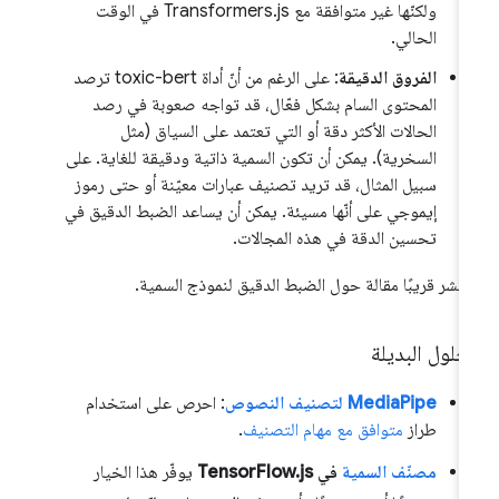
ولكنّها غير متوافقة مع Transformers.js في الوقت
الحالي.
الفروق الدقيقة
: على الرغم من أنّ أداة toxic-bert ترصد
المحتوى السام بشكل فعّال، قد تواجه صعوبة في رصد
الحالات الأكثر دقة أو التي تعتمد على السياق (مثل
السخرية). يمكن أن تكون السمية ذاتية ودقيقة للغاية. على
سبيل المثال، قد تريد تصنيف عبارات معيّنة أو حتى رموز
إيموجي على أنّها مسيئة. يمكن أن يساعد الضبط الدقيق في
تحسين الدقة في هذه المجالات.
نشر قريبًا مقالة حول الضبط الدقيق لنموذج السمية.
حلول البديلة
‫MediaPipe لتصنيف النصوص
: احرص على استخدام
طراز
متوافق مع مهام التصنيف
.
مصنّف السمية
في TensorFlow.js
يوفّر هذا الخيار