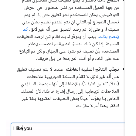
السماح دائمًا بالنشر
لا يمنع تلميحنا بشأن المحتوى السام
من جهة العميل المستخدم من نشر المحتوى. في العرض
التوضيحي، يمكن للمستخدم نشر تعليق حتى إذا لم يتم
تحميل النموذج (وبالتالي لن يتم تقديم تقييم بشأن مدى
سميته)، وحتى إذا تم رصد التعليق على أنّه غير لائق.
كما
يُنصح بذلك
، يجب أن يتوفّر لديك نظام ثانٍ لرصد التعليقات
المسيئة. إذا كان ذلك مناسبًا لتطبيقك، ننصحك بإعلام
المستخدم بأنّ تعليقه تم نشره على الجهاز، ولكن تم الإبلاغ
عنه على الخادم أو أثناء المراجعة من قِبل فريقنا.
تجنُّب النتائج السلبية الخاطئة
: عندما لا يتم تصنيف تعليق
على أنّه غير لائق، لا تقدّم النسخة التجريبية ملاحظات
(مثلاً، "تعليق لطيف"). بالإضافة إلى أنّها مزعجة، قد تؤدي
الملاحظات الإيجابية إلى إرسال إشارة خاطئة، لأنّ المصنّف
الخاص بنا يفوّت أحيانًا بعض التعليقات المكتوبة بلغة غير
لائقة، وهذا أمر لا مفرّ منه.