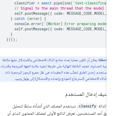
classifier
=
await
pipeline
(
'text-classificat
// Signal to the main thread that the model i
self
.
postMessage
({
code
:
MESSAGE_CODE
.
MODEL_R
}
catch
(
error
)
{
console
.
error
(
'[Worker] Error preparing model
self
.
postMessage
({
code
:
MESSAGE_CODE
.
MODEL_E
}
})();
ملاحظة:
يمكن أن تكون عملية إعداد نماذج الذكاء الاصطناعي والاستدلال عليها مكلفة
ناحية الحسابية. تعتمد التكلفة النهائية على طريقة تنفيذ مكتبة الجهة المبرمِجة وقدرات
المستخدم. إحدى الطرق لتجنُّب هذه التعقيدات هي نقل جميع الرموز البرمجية ذات
 بالذكاء الاصطناعي (استرجاع النموذج وإعداده والاستدلال) إلى
عامل ويب
.
صنيف إدخال المستخدم
 الدالة
classify
، نستخدم المصنّف الذي أنشأناه سابقًا لتحليل
ليق أحد المستخدمين. نعرض الناتج الأولي لمصنّف المحتوى السام، أي