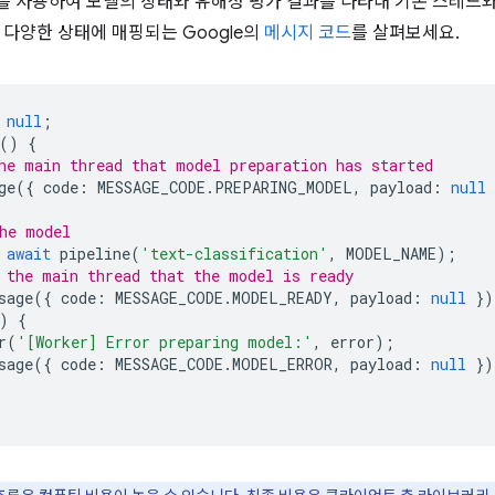
 사용하여 모델의 상태와 유해성 평가 결과를 나타내 기본 스레드와 
 다양한 상태에 매핑되는 Google의
메시지 코드
를 살펴보세요.
null
;
()
{
he main thread that model preparation has started
ge
({
code
:
MESSAGE_CODE
.
PREPARING_MODEL
,
payload
:
null
he model
await
pipeline
(
'text-classification'
,
MODEL_NAME
);
 the main thread that the model is ready
sage
({
code
:
MESSAGE_CODE
.
MODEL_READY
,
payload
:
null
})
)
{
r
(
'[Worker] Error preparing model:'
,
error
);
sage
({
code
:
MESSAGE_CODE
.
MODEL_ERROR
,
payload
:
null
})