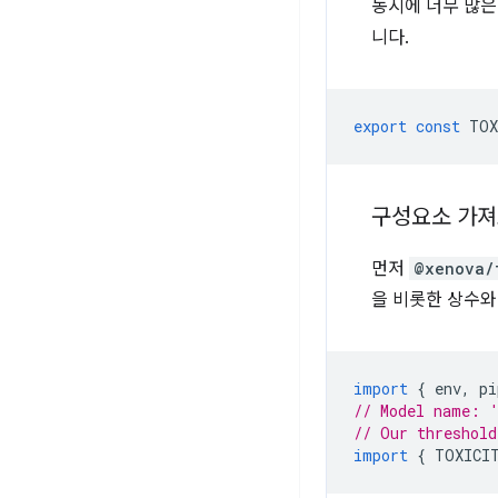
동시에 너무 많은
니다.
export
const
TOX
구성요소 가
먼저
@xenova/
을 비롯한 상수와
import
{
env
,
pi
// Model name: '
// Our threshold
import
{
TOXICI