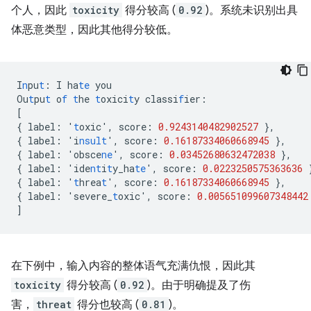
个人，因此
toxicity
得分较高 (
0.92
)。系统未识别出具
体恶意类型，因此其他得分较低。
I
n
pu
t
:
I
ha
te
you
Ou
t
pu
t
o
f
t
he
t
oxici
t
y
classi
f
ier
:
[
{
label
:
'
t
oxic'
,
score
:
0.9243140482902527
},
{
label
:
'i
nsult
'
,
score
:
0.16187334060668945
},
{
label
:
'obsce
ne
'
,
score
:
0.03452680632472038
},
{
label
:
'ide
nt
i
t
y_ha
te
'
,
score
:
0.0223250575363636
{
label
:
'
t
hrea
t
'
,
score
:
0.16187334060668945
},
{
label
:
'severe_
t
oxic'
,
score
:
0.005651099607348442
]
在下例中，输入内容的整体语气充满仇恨，因此其
toxicity
得分较高 (
0.92
)。由于明确提及了伤
害，
threat
得分也较高 (
0.81
)。