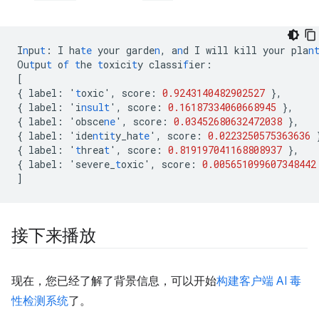
I
n
pu
t
:
I
ha
te
your
garde
n
,
a
n
d
I
will
kill
your
pla
n
Ou
t
pu
t
o
f
t
he
t
oxici
t
y
classi
f
ier
:
[
{
label
:
'
t
oxic'
,
score
:
0.9243140482902527
},
{
label
:
'i
nsult
'
,
score
:
0.16187334060668945
},
{
label
:
'obsce
ne
'
,
score
:
0.03452680632472038
},
{
label
:
'ide
nt
i
t
y_ha
te
'
,
score
:
0.0223250575363636
{
label
:
'
t
hrea
t
'
,
score
:
0.819197041168808937
},
{
label
:
'severe_
t
oxic'
,
score
:
0.005651099607348442
]
接下来播放
现在，您已经了解了背景信息，可以开始
构建客户端 AI 毒
性检测系统
了。