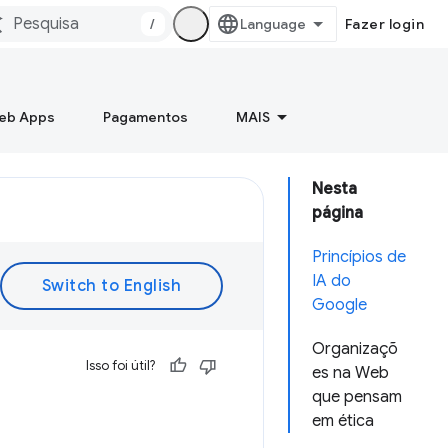
/
Fazer login
Web Apps
Pagamentos
MAIS
Nesta
página
Princípios de
IA do
Google
Organizaçõ
Isso foi útil?
es na Web
que pensam
em ética