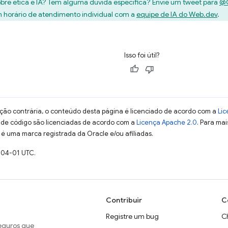
bre ética e IA? Tem alguma dúvida específica? Envie um tweet para
@
horário de atendimento individual com a
equipe de IA do Web.dev
.
Isso foi útil?
ção contrária, o conteúdo desta página é licenciado de acordo com a
Lic
s de código são licenciadas de acordo com a
Licença Apache 2.0
. Para mai
 é uma marca registrada da Oracle e/ou afiliadas.
-04-01 UTC.
Contribuir
C
Registre um bug
C
seguros que