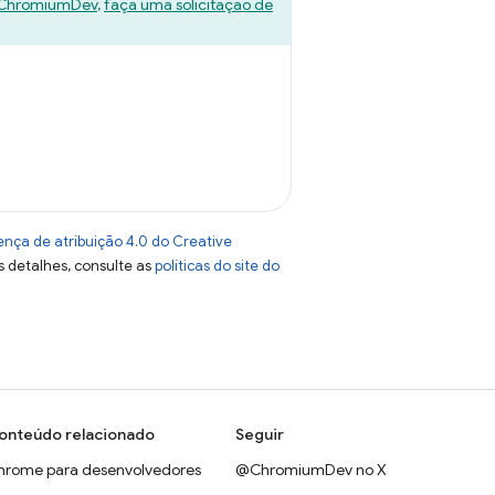
ChromiumDev
,
faça uma solicitação de
ença de atribuição 4.0 do Creative
s detalhes, consulte as
políticas do site do
onteúdo relacionado
Seguir
hrome para desenvolvedores
@ChromiumDev no X