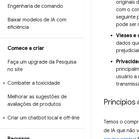
originais 
Engenharia de comando
com o con
seguinte 
Baixar modelos de IA com
pode ser m
eficiência
Vieses e 
dados que
Comece a criar
prejudicia
Privacida
Faça um upgrade da Pesquisa
principal
no site
usuário a
Combater a toxicidade
transmiss
Melhorar as sugestões de
Princípios
avaliações de produtos
Criar um chatbot local e off-line
Temos o compro
de IA que não 