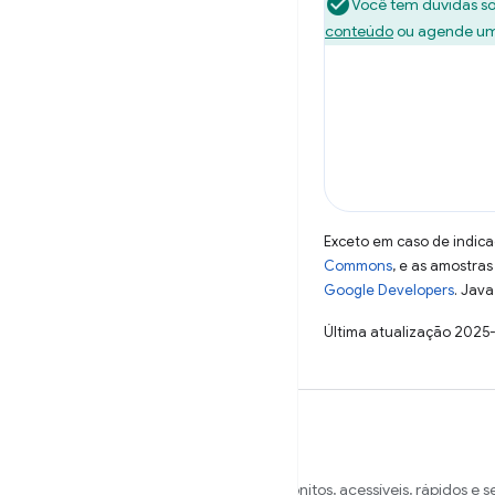
Você tem dúvidas so
conteúdo
ou agende um 
Exceto em caso de indica
Commons
, e as amostra
Google Developers
. Java
Última atualização 2025
Queremos ajudar você a criar sites bonitos, acessíveis, rápidos e 