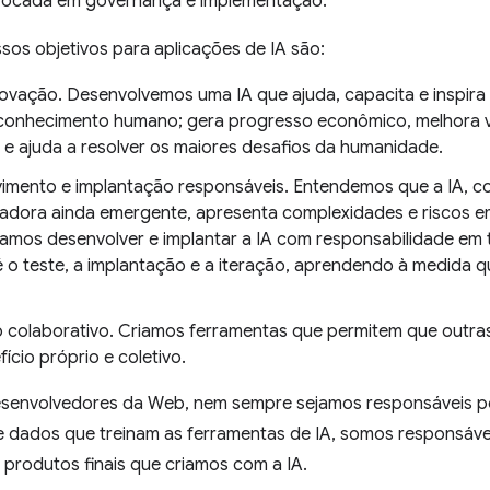
ocada em governança e implementação.
sos objetivos para aplicações de IA são:
ovação. Desenvolvemos uma IA que ajuda, capacita e inspir
conhecimento humano; gera progresso econômico, melhora vi
s e ajuda a resolver os maiores desafios da humanidade.
imento e implantação responsáveis. Entendemos que a IA, 
adora ainda emergente, apresenta complexidades e riscos e
camos desenvolver e implantar a IA com responsabilidade em t
é o teste, a implantação e a iteração, aprendendo à medida q
 colaborativo. Criamos ferramentas que permitem que outra
ício próprio e coletivo.
senvolvedores da Web, nem sempre sejamos responsáveis por
e dados que treinam as ferramentas de IA, somos responsáve
produtos finais que criamos com a IA.