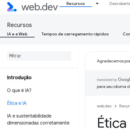
Recursos
Descobert
Recursos
IA e a Web
Tempos de carregamento rápidos
Con
Agradecemos por
Introdução
para seu idioma d
O que é IA?
Ética e IA
web.dev
Recur
IA e sustentabilidade
Ética
dimensionadas corretamente