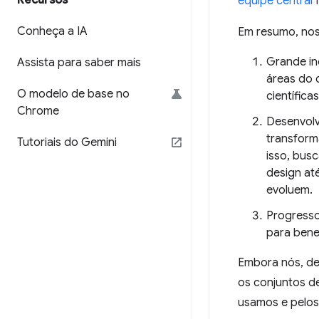
Recursos
equipe central
f
Conheça a IA
Em resumo, nos
Grande in
Assista para saber mais
áreas do 
O modelo de base no
científica
Chrome
Desenvolv
transform
Tutoriais do Gemini
isso, bus
design at
evoluem.
Progresso
para benef
Embora nós, de
os conjuntos d
usamos e pelos 