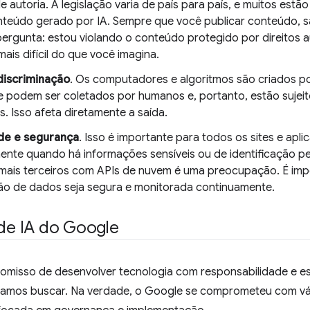
de autoria. A legislação varia de país para país, e muitos es
teúdo gerado por IA. Sempre que você publicar conteúdo, sa
pergunta: estou violando o conteúdo protegido por direitos a
ais difícil do que você imagina.
discriminação
. Os computadores e algoritmos são criados p
 podem ser coletados por humanos e, portanto, estão sujeito
is. Isso afeta diretamente a saída.
de e segurança
. Isso é importante para todos os sites e apl
mente quando há informações sensíveis ou de identificação p
 mais terceiros com APIs de nuvem é uma preocupação. É imp
ão de dados seja segura e monitorada continuamente.
 de IA do Google
misso de desenvolver tecnologia com responsabilidade e es
vamos buscar. Na verdade, o Google se comprometeu com v