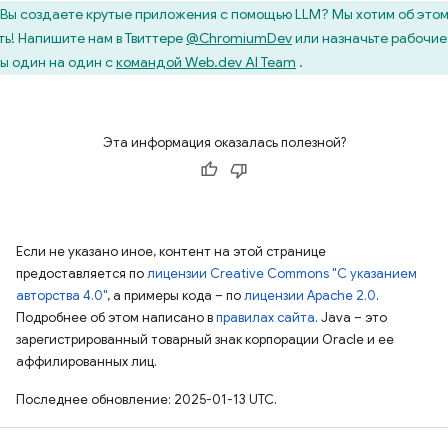
Вы создаете крутые приложения с помощью LLM? Мы хотим об это
ть! Напишите нам в Твиттере
@ChromiumDev
или назначьте рабочие
ы один на один с
командой Web.dev AI Team
.
Эта информация оказалась полезной?
Если не указано иное, контент на этой странице
предоставляется по
лицензии Creative Commons "С указанием
авторства 4.0"
, а примеры кода – по
лицензии Apache 2.0
.
Подробнее об этом написано в
правилах сайта
. Java – это
зарегистрированный товарный знак корпорации Oracle и ее
аффилированных лиц.
Последнее обновление: 2025-01-13 UTC.