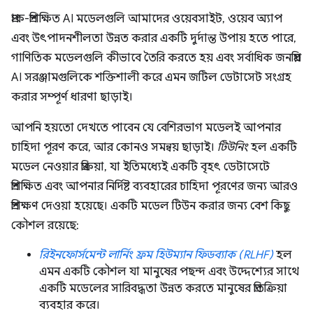
প্রাক-প্রশিক্ষিত AI মডেলগুলি আমাদের ওয়েবসাইট, ওয়েব অ্যাপ
এবং উৎপাদনশীলতা উন্নত করার একটি দুর্দান্ত উপায় হতে পারে,
গাণিতিক মডেলগুলি কীভাবে তৈরি করতে হয় এবং সর্বাধিক জনপ্রিয়
AI সরঞ্জামগুলিকে শক্তিশালী করে এমন জটিল ডেটাসেট সংগ্রহ
করার সম্পূর্ণ ধারণা ছাড়াই।
আপনি হয়তো দেখতে পাবেন যে বেশিরভাগ মডেলই আপনার
চাহিদা পূরণ করে, আর কোনও সমন্বয় ছাড়াই।
টিউনিং
হল একটি
মডেল নেওয়ার প্রক্রিয়া, যা ইতিমধ্যেই একটি বৃহৎ ডেটাসেটে
প্রশিক্ষিত এবং আপনার নির্দিষ্ট ব্যবহারের চাহিদা পূরণের জন্য আরও
প্রশিক্ষণ দেওয়া হয়েছে। একটি মডেল টিউন করার জন্য বেশ কিছু
কৌশল রয়েছে:
রিইনফোর্সমেন্ট লার্নিং ফ্রম হিউম্যান ফিডব্যাক (RLHF)
হল
এমন একটি কৌশল যা মানুষের পছন্দ এবং উদ্দেশ্যের সাথে
একটি মডেলের সারিবদ্ধতা উন্নত করতে মানুষের প্রতিক্রিয়া
ব্যবহার করে।