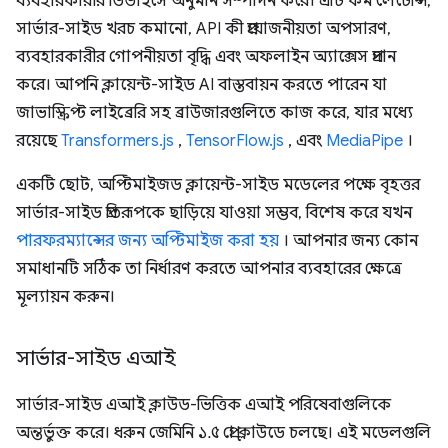
ব্যবহারকারীর ডিভাইসে অনুমান সম্পাদন করে। এটি কম লেটেন্সি,
সার্ভার-সাইড খরচ কমানো, API কী প্রয়োজনীয়তা অপসারণ,
ব্যবহারকারীর গোপনীয়তা বৃদ্ধি এবং অফলাইন অ্যাক্সেস প্রদান
করে। আপনি ক্লায়েন্ট-সাইড AI বাস্তবায়ন করতে পারেন যা
জাভাস্ক্রিপ্ট লাইব্রেরি সহ ব্রাউজারগুলিতে কাজ করে, যার মধ্যে
রয়েছে
Transformers.js
,
TensorFlow.js
, এবং
MediaPipe
।
একটি ছোট, অপ্টিমাইজড ক্লায়েন্ট-সাইড মডেলের পক্ষে বৃহত্তর
সার্ভার-সাইড প্রতিরূপকে ছাড়িয়ে যাওয়া সম্ভব, বিশেষ করে যখন
পারফরম্যান্সের জন্য অপ্টিমাইজ করা হয়
। আপনার জন্য কোন
সমাধানটি সঠিক তা নির্ধারণ করতে আপনার ব্যবহারের ক্ষেত্রে
মূল্যায়ন করুন।
সার্ভার-সাইড এআই
সার্ভার-সাইড এআই ক্লাউড-ভিত্তিক এআই পরিষেবাগুলিকে
অন্তর্ভুক্ত করে। ধরুন জেমিনি ১.৫ প্রো ক্লাউডে চলছে। এই মডেলগুলি