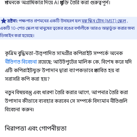
প্রশমনকে অগ্রাধিকার দিয়ে AI প্রযুক্তি তৈরি করা গুরুত্বপূর্ণ।
দ্রষ্টব্য:
পক্ষপাত প্রশমনের একটি উদাহরণ হল
মঙ্ক স্কিন টোন (MST) স্কেল
,
একটি 10-শেড স্কেল যা মানুষের ত্বকের রঙের বর্ণালীকে আরও অন্তর্ভুক্ত করার জন্য
ডিজাইন করা হয়েছে।
কৃত্রিম বুদ্ধিমত্তা-উত্পাদিত সামগ্রীর কপিরাইট সম্পর্কে অনেক
নীতিগত বিবেচনা
রয়েছে; আউটপুটের মালিক কে, বিশেষ করে যদি
এটি কপিরাইটযুক্ত উপাদান দ্বারা ব্যাপকভাবে প্রভাবিত হয় বা
সরাসরি কপি করা হয়?
নতুন বিষয়বস্তু এবং ধারণা তৈরি করার আগে, আপনার তৈরি করা
উপাদান কীভাবে ব্যবহার করবেন সে সম্পর্কে বিদ্যমান নীতিগুলি
বিবেচনা করুন।
নিরাপত্তা এবং গোপনীয়তা