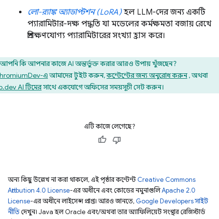
লো-র‍্যাঙ্ক অ্যাডাপ্টশন (LoRA)
হল LLM-দের জন্য একটি
প্যারামিটার-দক্ষ পদ্ধতি যা মডেলের কর্মক্ষমতা বজায় রেখে
প্রশিক্ষণযোগ্য প্যারামিটারের সংখ্যা হ্রাস করে।
আপনি কি আপনার কাজে AI অন্তর্ভুক্ত করার আরও উপায় খুঁজছেন?
hromiumDev-এ
আমাদের টুইট করুন,
কন্টেন্টের জন্য অনুরোধ করুন
, অথবা
.dev AI টিমের
সাথে একযোগে অফিসের সময়সূচী সেট করুন।
এটি কাজে লেগেছে?
অন্য কিছু উল্লেখ না করা থাকলে, এই পৃষ্ঠার কন্টেন্ট
Creative Commons
Attribution 4.0 License
-এর অধীনে এবং কোডের নমুনাগুলি
Apache 2.0
License
-এর অধীনে লাইসেন্স প্রাপ্ত। আরও জানতে,
Google Developers সাইট
নীতি
দেখুন। Java হল Oracle এবং/অথবা তার অ্যাফিলিয়েট সংস্থার রেজিস্টার্ড