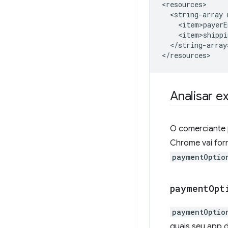
<string-array
</string-array>
Analisar e
O comerciante 
Chrome vai for
paymentOptio
payment
Opt
paymentOptio
quais seu app 