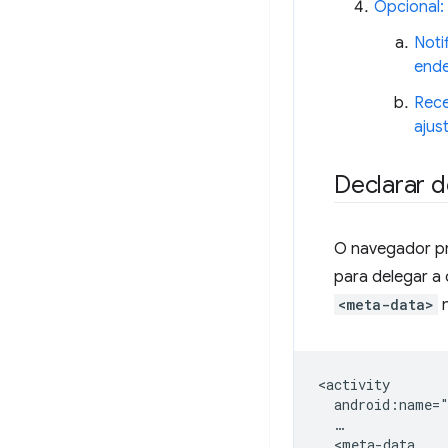
Opcional:
Noti
ende
Rece
ajus
Declarar 
O navegador pr
para delegar a
<meta-data>