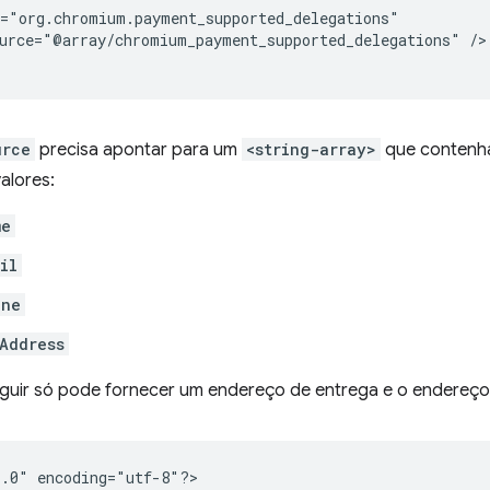
urce="@array/chromium_payment_supported_delegations"
/>

urce
precisa apontar para um
<string-array>
que contenha
alores:
me
il
one
Address
guir só pode fornecer um endereço de entrega e o endereço
1.0"
encoding="utf-8"?>
