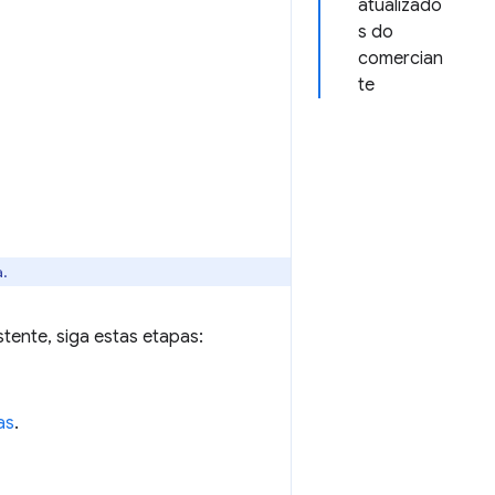
atualizado
s do
comercian
te
.
tente, siga estas etapas:
as
.