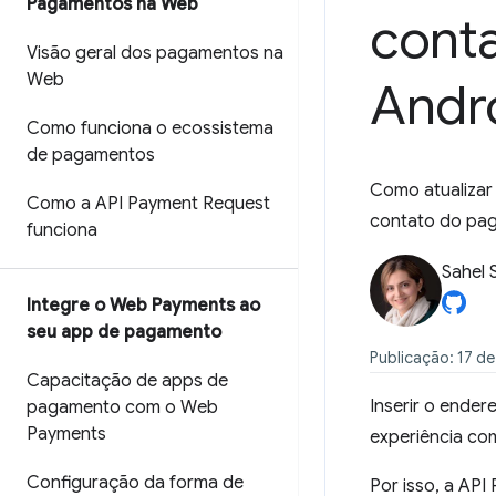
Pagamentos na Web
cont
Visão geral dos pagamentos na
Web
Andr
Como funciona o ecossistema
de pagamentos
Como atualizar
Como a API Payment Request
contato do pa
funciona
Sahel 
Integre o Web Payments ao
seu app de pagamento
Publicação: 17 de
Capacitação de apps de
Inserir o ende
pagamento com o Web
Payments
experiência com
Configuração da forma de
Por isso, a API