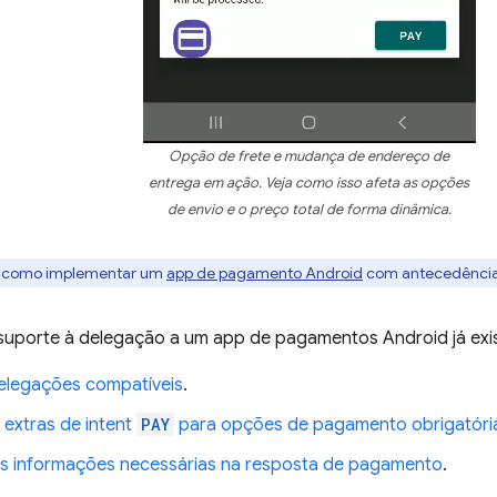
Opção de frete e mudança de endereço de
entrega em ação. Veja como isso afeta as opções
de envio e o preço total de forma dinâmica.
ba como implementar um
app de pagamento Android
com antecedência
 suporte à delegação a um app de pagamentos Android já exis
elegações compatíveis
.
 extras de intent
PAY
para opções de pagamento obrigatóri
s informações necessárias na resposta de pagamento
.