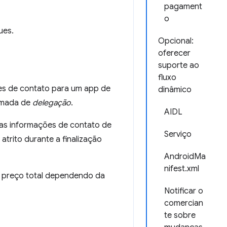
pagament
o
ues.
Opcional:
oferecer
suporte ao
fluxo
es de contato para um app de
dinâmico
hamada de
delegação
.
AIDL
das informações de contato de
Serviço
trito durante a finalização
AndroidMa
nifest.xml
o preço total dependendo da
Notificar o
comercian
te sobre