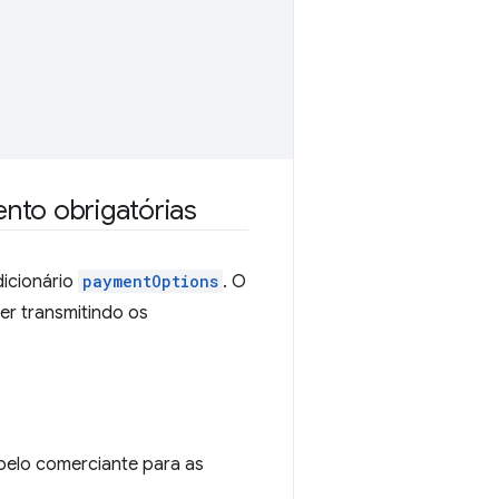
to obrigatórias
dicionário
paymentOptions
. O
er transmitindo os
elo comerciante para as