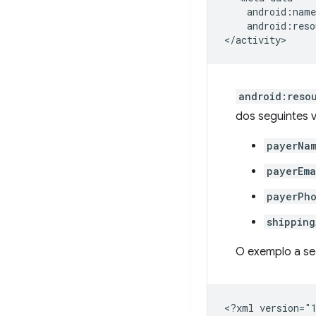
android:reso
android:reso
dos seguintes v
payerNa
payerEma
payerPh
shipping
O exemplo a se
<?xml
version="