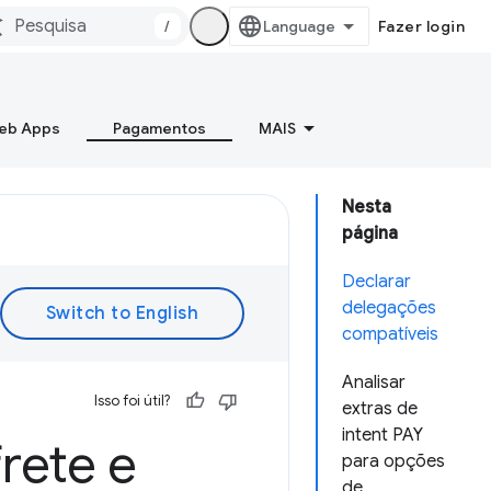
/
Fazer login
Web Apps
Pagamentos
MAIS
Nesta
página
Declarar
delegações
compatíveis
Analisar
Isso foi útil?
extras de
intent PAY
rete e
para opções
de