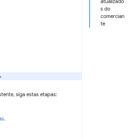
atualizado
s do
comercian
te
.
tente, siga estas etapas:
as
.