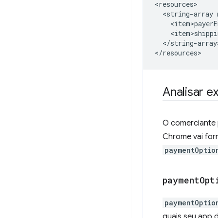
<string-array
</string-array>
Analisar e
O comerciante 
Chrome vai for
paymentOptio
payment
Opt
paymentOptio
quais seu app 