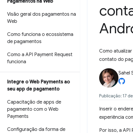
Pagamentos na Web
cont
Visão geral dos pagamentos na
Web
Andr
Como funciona o ecossistema
de pagamentos
Como atualizar
Como a API Payment Request
contato do pa
funciona
Sahel 
Integre o Web Payments ao
seu app de pagamento
Publicação: 17 de
Capacitação de apps de
Inserir o ende
pagamento com o Web
Payments
experiência com
Configuração da forma de
Por isso, a API