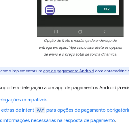
Opção de frete e mudança de endereço de
entrega em ação. Veja como isso afeta as opções
de envio e o preço total de forma dinâmica.
ba como implementar um
app de pagamento Android
com antecedência
 suporte à delegação a um app de pagamentos Android já exis
elegações compatíveis
.
 extras de intent
PAY
para opções de pagamento obrigatóri
s informações necessárias na resposta de pagamento
.