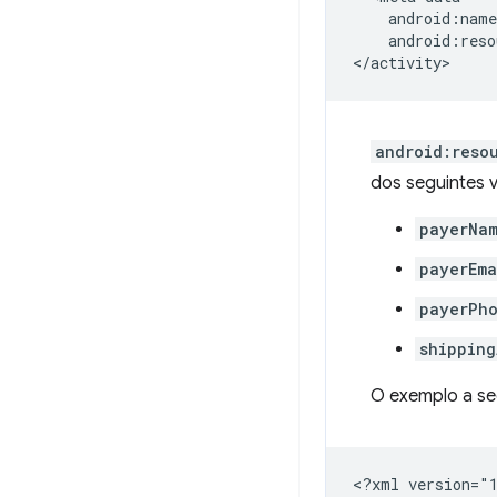
android:reso
android:reso
dos seguintes v
payerNa
payerEma
payerPh
shipping
O exemplo a se
<?xml
version="