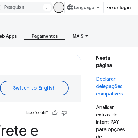
/
Fazer login
Web Apps
Pagamentos
MAIS
Nesta
página
Declarar
delegações
compatíveis
Analisar
Isso foi útil?
extras de
intent PAY
rete e
para opções
de