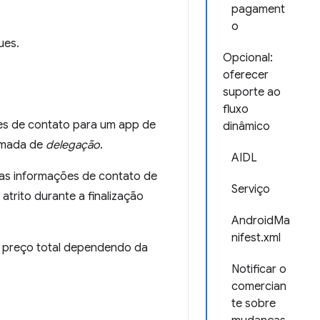
pagament
o
ues.
Opcional:
oferecer
suporte ao
fluxo
es de contato para um app de
dinâmico
hamada de
delegação
.
AIDL
das informações de contato de
Serviço
trito durante a finalização
AndroidMa
nifest.xml
o preço total dependendo da
Notificar o
comercian
te sobre