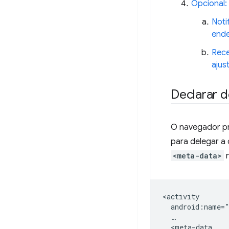
Opcional:
Noti
ende
Rece
ajus
Declarar 
O navegador pr
para delegar a
<meta-data>