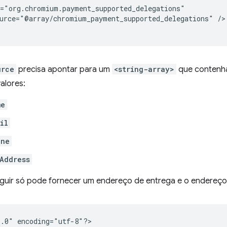
urce="@array/chromium_payment_supported_delegations"
/>

urce
precisa apontar para um
<string-array>
que contenha
alores:
me
il
one
Address
guir só pode fornecer um endereço de entrega e o endereço
1.0"
encoding="utf-8"?>
