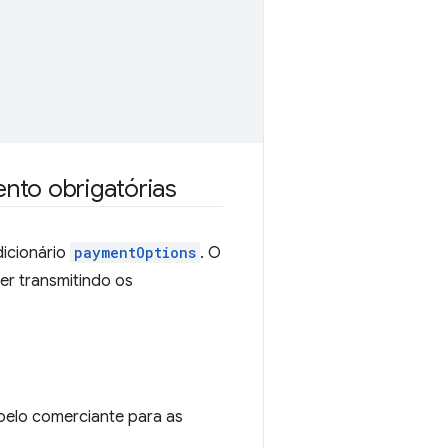
to obrigatórias
dicionário
paymentOptions
. O
er transmitindo os
elo comerciante para as