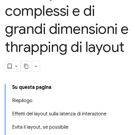
complessi e di
grandi dimensioni e
thrapping di layout
Su questa pagina
Riepilogo
Effetti del layout sulla latenza di interazione
Evita il layout, se possibile