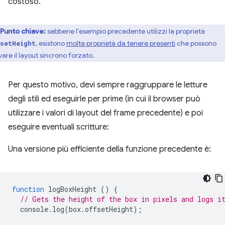
costoso.
Punto chiave:
sebbene l'esempio precedente utilizzi la proprietà
, esistono
molte proprietà da tenere presenti
che possono
setHeight
vare il layout sincrono forzato.
Per questo motivo, devi sempre raggruppare le letture
degli stili ed eseguirle per prime (in cui il browser può
utilizzare i valori di layout del frame precedente) e poi
eseguire eventuali scritture:
Una versione più efficiente della funzione precedente è:
function
logBoxHeight
()
{
// Gets the height of the box in pixels and logs i
console
.
log
(
box
.
offsetHeight
);