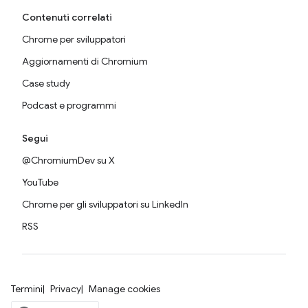
Contenuti correlati
Chrome per sviluppatori
Aggiornamenti di Chromium
Case study
Podcast e programmi
Segui
@ChromiumDev su X
YouTube
Chrome per gli sviluppatori su LinkedIn
RSS
Termini
Privacy
Manage cookies