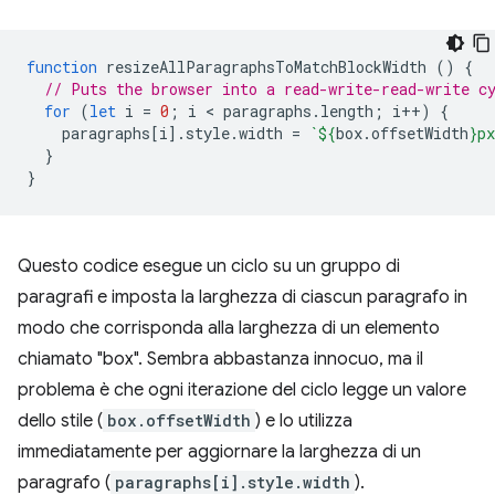
function
resizeAllParagraphsToMatchBlockWidth
()
{
// Puts the browser into a read-write-read-write c
for
(
let
i
=
0
;
i
 < 
paragraphs
.
length
;
i
++
)
{
paragraphs
[
i
].
style
.
width
=
`
${
box
.
offsetWidth
}
px
}
}
Questo codice esegue un ciclo su un gruppo di
paragrafi e imposta la larghezza di ciascun paragrafo in
modo che corrisponda alla larghezza di un elemento
chiamato "box". Sembra abbastanza innocuo, ma il
problema è che ogni iterazione del ciclo legge un valore
dello stile (
box.offsetWidth
) e lo utilizza
immediatamente per aggiornare la larghezza di un
paragrafo (
paragraphs[i].style.width
).