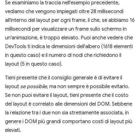
Se esaminiamo la traccia nell'esempio precedente,
vediamo che vengono impiegati oltre 28 millisecondi
all'interno del layout per ogni frame, il che, se abbiamo 16
millisecondi per visualizzare un frame sullo schermo in
un'animazione, è troppo elevato. Puoi anche vedere che
DevTools ti indica le dimensioni dell'albero (1618 elementi
in questo caso) e il numero di nodi che richiedono il
layout (5 in questo caso).
Tieni presente che il consiglio generale è di evitare il
layout
se possibile
, ma non sempre è possibile evitarlo.
Se non puoi evitare il layout, tieni presente che il costo
del layout è correlato alle dimensioni del DOM. Sebbene
la relazione tra i due non sia strettamente associata, in
genere i DOM più grandi comportano costi di layout più
elevati.