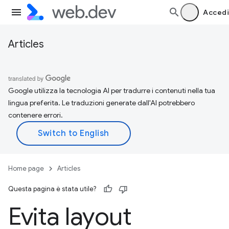
Accedi
Articles
Google utilizza la tecnologia AI per tradurre i contenuti nella tua
lingua preferita. Le traduzioni generate dall'AI potrebbero
contenere errori.
Home page
Articles
Questa pagina è stata utile?
Evita layout