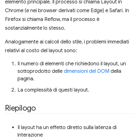
elemento principale. Il processo si chiama Layout in
Chrome (e nei browser derivati come Edge) e Safari. In
Firefox si chiama Reflow, ma il processo è
sostanzialmente lo stesso.
Analogamente ai calcoli dello stile, i problemi immediati
relativi al costo del layout sono:
Il numero di elementi che richiedono il layout, un
sottoprodotto delle
dimensioni del DOM
della
pagina.
La complessità di questi layout.
Riepilogo
Il layout ha un effetto diretto sulla latenza di
interazione