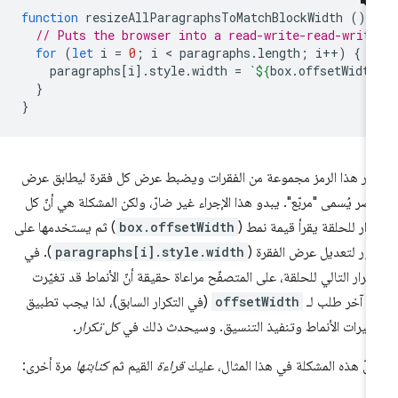
function
resizeAllParagraphsToMatchBlockWidth
()
// Puts the browser into a read-write-read-writ
for
(
let
i
=
0
;
i
 < 
paragraphs
.
length
;
i
++
)
{
paragraphs
[
i
].
style
.
width
=
`
${
box
.
offsetWidth
}
}
رّر هذا الرمز مجموعة من الفقرات ويضبط عرض كل فقرة ليطابق عرض
صر يُسمى "مربّع". يبدو هذا الإجراء غير ضارّ، ولكن المشكلة هي أنّ كل
رار للحلقة يقرأ قيمة نمط (
box.offsetWidth
) ثم يستخدمها على
فور لتعديل عرض الفقرة (
paragraphs[i].style.width
). في
تكرار التالي للحلقة، على المتصفّح مراعاة حقيقة أنّ الأنماط قد تغيّرت
ذ آخر طلب لـ
offsetWidth
(في التكرار السابق)، لذا يجب تطبيق
ييرات الأنماط وتنفيذ التنسيق. وسيحدث ذلك في
كل تكرار
.
لّ هذه المشكلة في هذا المثال، عليك
قراءة
القيم ثم
كتابتها
مرة أخرى: