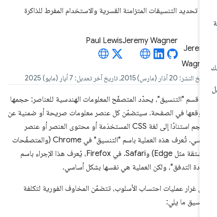
تحديد التنسيقات المتزامنة القسرية والاستخدام المفرط للذاكرة
Paul Lewis
Jeremy Wagner
شر: 20 آذار (مارس) 2015، تاريخ آخر تعديل: 7 أيار (مايو) 2025
 قسم "التنسيق"، يحدّد المتصفّح المعلومات الهندسية للعناصر: حجمها
وقعها في الصفحة. سيتضمّن كل عنصر معلومات صريحة أو ضمنية عن
الحجم استنادًا إلى لغة CSS المستخدَمة أو محتوى العنصر أو عنصر
رئيسي. تُعرف هذه العملية باسم "التنسيق" في Chrome (والمتصفّحات
المشتقة مثل Edge) وSafari. في Firefox، يُعرف هذا الإجراء باسم
عادة التدفق"، ولكن العملية هي نفسها بشكل أساسي.
ى غرار عمليات احتساب الأسلوب، تتضمّن المخاوف الفورية لتكلفة
تنسيق ما يلي: