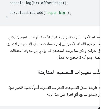
console
.
log
(
box
.
offsetHeight
);
box
.
classList
.
add
(
'super-big'
);
}
 معظم الأحيان، لن تحتاج إلى تطبيق الأنماط ثم طلب القيم، إذ يكفي
تخدام قيم اللقطة الأخيرة. إنّ إجراء عمليات حساب التصميم والتنسيق
كل متزامن وأبكر مما يريده المتصفّح قد يؤدي إلى حدوث اختناقات
تملة، وهو أمر لا يُنصح به عادةً.
جنُّب تغييرات التصميم المفاجئة
اك طريقة لجعل التنسيقات المتزامنة القسرية أسوأ:
تنفيذ الكثير منها
كل متتابع سريع
. ألقِ نظرة على هذا الرمز: