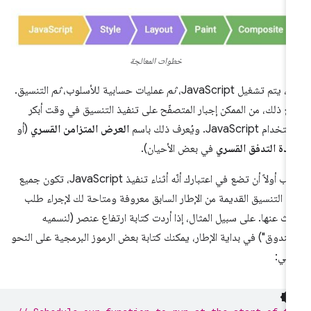
خطوات المعالجة
اً، يتم تشغيل JavaScript،
ثم
عمليات حسابية للأسلوب،
ثم
التنسيق.
ع ذلك، من الممكن إجبار المتصفّح على تنفيذ التنسيق في وقت أبكر
دام JavaScript. ويُعرف ذلك باسم
العرض المتزامن القسري
(أو
ادة التدفق القسري
في بعض الأحيان).
يجب أولاً أن تضع في اعتبارك أنّه أثناء تنفيذ JavaScript، تكون جميع
م التنسيق القديمة من الإطار السابق معروفة ومتاحة لك لإجراء طلب
ث عنها. على سبيل المثال، إذا أردت كتابة ارتفاع عنصر (لنسميه
ندوق") في بداية الإطار، يمكنك كتابة بعض الرموز البرمجية على النحو
تالي: