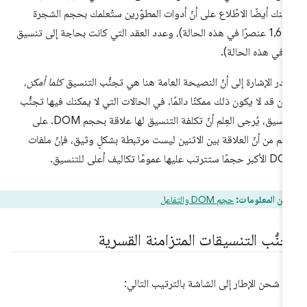
كنك أيضًا الاطّلاع على أنّ أدوات المطوّرين ستُعلمك بحجم الشجرة
(1,618 عنصرًا في هذه الحالة)، وعدد العقد التي كانت بحاجة إلى تنسيق
در الإشارة إلى أنّ النصيحة العامة هنا هي تجنُّب التنسيق
كلما أمكن
،
كن قد لا يكون ذلك ممكنًا دائمًا. في الحالات التي لا يمكنك فيها تجنُّب
التنسيق، يُرجى العِلم أنّ تكلفة التنسيق لها علاقة بحجم DOM. على
رغم من أنّ العلاقة بين الاثنين ليست مرتبطة بشكلٍ وثيق، فإنّ ملفات
جمًا ستترتب عليها عمومًا تكاليف أعلى للتنسيق.
من المعلومات:
حجم DOM والتفاعل
جنُّب التنسيقات المتزامنة القسرية
م شحن الإطار إلى الشاشة بالترتيب التالي: