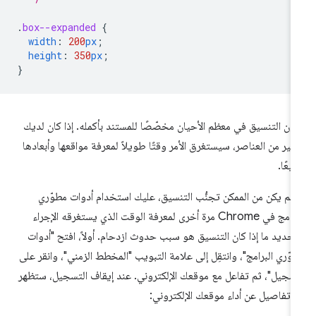
.
box--expanded
{
width
:
200
px
;
height
:
350
px
;
}
ون التنسيق في معظم الأحيان مخصّصًا للمستند بأكمله. إذا كان لديك
كثير من العناصر، سيستغرق الأمر وقتًا طويلاً لمعرفة مواقعها وأبعادها
يعًا.
ا لم يكن من الممكن تجنُّب التنسيق، عليك استخدام أدوات مطوّري
البرامج في Chrome مرة أخرى لمعرفة الوقت الذي يستغرقه الإجراء
حديد ما إذا كان التنسيق هو سبب حدوث ازدحام. أولاً، افتح "أدوات
وّري البرامج"، وانتقِل إلى علامة التبويب "المخطط الزمني"، وانقر على
سجيل"، ثم تفاعل مع موقعك الإلكتروني. عند إيقاف التسجيل، ستظهر
 تفاصيل عن أداء موقعك الإلكتروني: