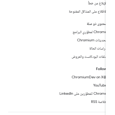
الإبلاغ عن خطأ
الاطّلاع على المشاكل المفتوحة
محتوى ذو صلة
Chrome لمطوّري البرامج
تحديثات Chromium
دراسات الحالة
ملفات البودكاست والعروض
Follow
@ChromiumDev on X
YouTube
Chrome للمطوّرين على LinkedIn
خلاصة RSS