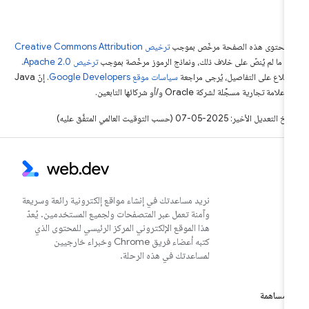
ّ محتوى هذه الصفحة مرخّص بموجب
ترخيص Creative Commons Attribution
4‏
ما لم يُنصّ على خلاف ذلك، ونماذج الرموز مرخّصة بموجب
ترخيص Apache 2.0‏
.
اطّلاع على التفاصيل، يُرجى مراجعة
سياسات موقع Google Developers‏
. إنّ Java
لامة تجارية مسجَّلة لشركة Oracle و/أو شركائها التابعين.
التعديل الأخير: 2025-05-07 (حسب التوقيت العالمي المتفَّق عليه)
نريد مساعدتك في إنشاء مواقع إلكترونية رائعة وسريعة
وآمنة تعمل عبر المتصفحات ولجميع المستخدمين. يُعدّ
هذا الموقع الإلكتروني المركز الرئيسي للمحتوى الذي
كتبه أعضاء فريق Chrome وخبراء خارجيين
لمساعدتك في هذه الرحلة.
مساهمة