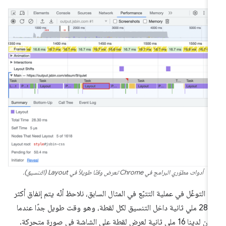
أدوات مطوّري البرامج في Chrome تعرض وقتًا طويلاً في Layout (التنسيق).
د التوغّل في عملية التتبّع في المثال السابق، نلاحظ أنّه يتم إنفاق أكثر
من 28 ملي ثانية داخل التنسيق لكل لقطة، وهو وقت طويل جدًا عندما
يكون لدينا 16 ملي ثانية لعرض لقطة على الشاشة في صورة متحركة.