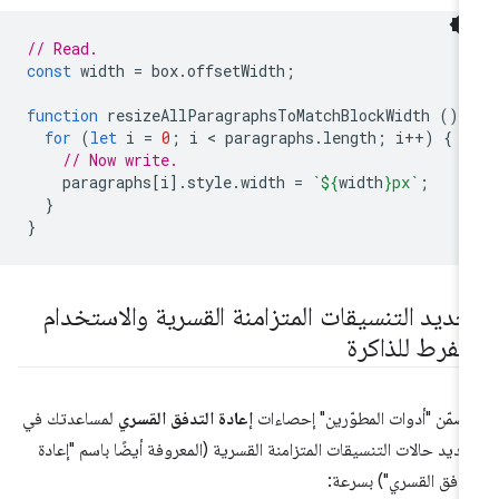
// Read.
const
width
=
box
.
offsetWidth
;
function
resizeAllParagraphsToMatchBlockWidth
()
for
(
let
i
=
0
;
i
 < 
paragraphs
.
length
;
i
++
)
{
// Now write.
paragraphs
[
i
].
style
.
width
=
`
${
width
}
px`
;
}
}
حديد التنسيقات المتزامنة القسرية والاستخدام
لمفرط للذاكرة
ضمّن "أدوات المطوّرين" إحصاءات
إعادة التدفق القسري
لمساعدتك في
ديد حالات التنسيقات المتزامنة القسرية (المعروفة أيضًا باسم "إعادة
تدفق القسري") بسرعة: