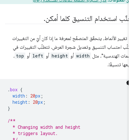
من المعلومات:
مدى استجابة الصفحة لتفاعلات المستخدم (INP)
جنَّب استخدام التنسيق كلما أمكن
.
د تغيير الأنماط، يتحقّق المتصفّح لمعرفة ما إذا كان أيّ من التغييرات
طلّب احتساب التنسيق وتعديل شجرة العرض. تتطلّب التغييرات في
لسمات الهندسية"، مثل
width
أو
height
أو
left
أو
top
،
يعها تنسيقًا.
.
box
{
width
:
20
px
;
height
:
20
px
;
}
/**
  * Changing width and height
  * triggers layout.
  */