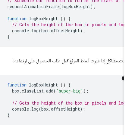
// Schedule our function to run at the start of t
requestAnimationFrame
(
logBoxHeight
);
function
logBoxHeight
()
{
// Gets the height of the box in pixels and log
console
.
log
(
box
.
offsetHeight
);
}
دث مشاكل إذا غيّرت أنماط المربّع
قبل
طلب الحصول على ارتفاعه:
function
logBoxHeight
()
{
box
.
classList
.
add
(
'super-big'
);
// Gets the height of the box in pixels and log
console
.
log
(
box
.
offsetHeight
);
}