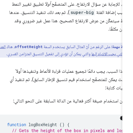
آن، للإجابة عن سؤال الارتفاع، على المتصفّح
أولاً
تطبيق تغيير النمط
سبب إضافة الفئة
super-big
)، ثم
بعد ذلك
تنفيذ التنسيق. عندها
ط سيتمكّن من عرض الارتفاع الصحيح. هذا عمل غير ضروري وقد
ون مكلفًا.
ظة مهمة:
على الرغم من أنّ المثال السابق يستخدم السمة
، هناك
العديد
offsetHeight
التي يجب الانتباه إليها
والتي يمكن أن تؤدي إلى تفعيل التنسيق المتزامن القسري.
هذا السبب، يجب دائمًا تجميع عمليات قراءة الأنماط وتنفيذها أولاً
يث يمكن للمتصفّح استخدام قيم تنسيق الإطار السابق)، ثم تنفيذ أي
ليات كتابة:
كن استخدام صيغة أكثر فعالية من الدالة السابقة على النحو التالي:
function
logBoxHeight
()
{
// Gets the height of the box in pixels and log