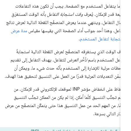
دما يتفاعل المستخدم مع الصفحة، يجب أن تكون هذه التفاعلات
يعة قدر الإمكان. يُعرف
وقت استجابة التفاعل
بأنه الوقت المستغرَق
كمال التفاعل، وينتهي عندما يعرض المتصفّح اللقطة التالية لعرض نتائج
تفاعل. وهذا أحد جوانب أداء الصفحة التي يقيسها مقياس
مدة عرض
استجابة لتفاعل المستخدم
.
عرف الوقت الذي يستغرِقه المتصفّح لعرض اللقطة التالية استجابةً
فاعل المستخدم باسم
تأخُّر العرض
للتفاعل. يهدف التفاعل إلى تقديم
احظات مرئية للإشارة إلى المستخدم بأنّه حدث شيء ما، ويمكن أن
ضمّن التعديلات المرئية قدرًا من العمل على التنسيق لتحقيق هذا الهدف.
للحفاظ على انخفاض مؤشر INP لموقعك الإلكتروني قدر الإمكان، من
مهم تجنُّب التنسيق كلّما أمكن. إذا لم يكن من الممكن تجنُّب التنسيق
امًا، من المهم الحد من عمل التنسيق هذا حتى يتمكّن المتصفّح من عرض
إطار التالي بسرعة.