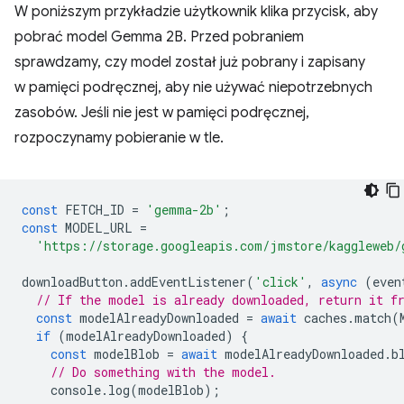
W poniższym przykładzie użytkownik klika przycisk, aby
pobrać model Gemma 2B. Przed pobraniem
sprawdzamy, czy model został już pobrany i zapisany
w pamięci podręcznej, aby nie używać niepotrzebnych
zasobów. Jeśli nie jest w pamięci podręcznej,
rozpoczynamy pobieranie w tle.
const
FETCH_ID
=
'gemma-2b'
;
const
MODEL_URL
=
'https://storage.googleapis.com/jmstore/kaggleweb/
downloadButton
.
addEventListener
(
'click'
,
async
(
even
// If the model is already downloaded, return it f
const
modelAlreadyDownloaded
=
await
caches
.
match
(
if
(
modelAlreadyDownloaded
)
{
const
modelBlob
=
await
modelAlreadyDownloaded
.
b
// Do something with the model.
console
.
log
(
modelBlob
);