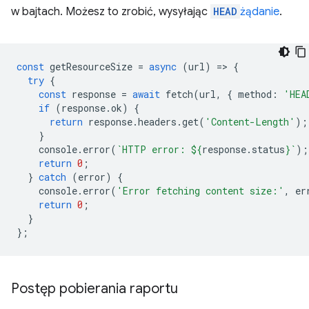
w bajtach. Możesz to zrobić, wysyłając
HEAD
żądanie
.
const
getResourceSize
=
async
(
url
)
=
>
{
try
{
const
response
=
await
fetch
(
url
,
{
method
:
'HEA
if
(
response
.
ok
)
{
return
response
.
headers
.
get
(
'Content-Length'
);
}
console
.
error
(
`HTTP error: 
${
response
.
status
}
`
);
return
0
;
}
catch
(
error
)
{
console
.
error
(
'Error fetching content size:'
,
er
return
0
;
}
};
Postęp pobierania raportu