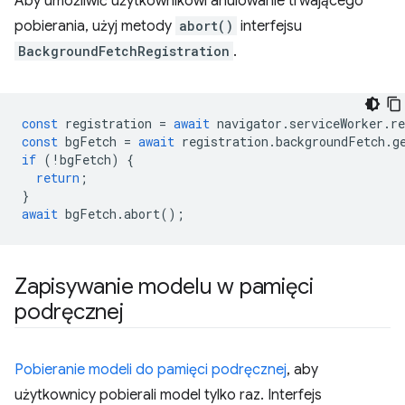
Aby umożliwić użytkownikowi anulowanie trwającego
pobierania, użyj metody
abort()
interfejsu
BackgroundFetchRegistration
.
const
registration
=
await
navigator
.
serviceWorker
.
re
const
bgFetch
=
await
registration
.
backgroundFetch
.
g
if
(
!
bgFetch
)
{
return
;
}
await
bgFetch
.
abort
();
Zapisywanie modelu w pamięci
podręcznej
Pobieranie modeli do pamięci podręcznej
, aby
użytkownicy pobierali model tylko raz. Interfejs