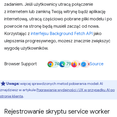
zadaniem. Jeśli użytkownicy utracą połączenie
z internetem lub zamkną Twoją witrynę bądź aplikację
internetową, utracą częściowo pobrane pliki modelu i po
powrocie na stronę będą musieli zacząć od nowa.
Korzystając z
interfejsu Background Fetch API
jako
ulepszenia progresywnego, możesz znacznie zwiększyć
wygodę użytkowników.
74
79
x
x
Browser Support
Source
Uwaga:
więcej sprawdzonych metod pobierania modeli AI
znajdziesz w artykule
Poprawianie wydajności i UX w przypadku AI po
stronie klienta
.
Rejestrowanie skryptu service worker