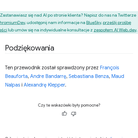
Zastanawiasz się nad AI po stronie klienta? Napisz do nas na Twitterze
hromiumDev
, udostępnij nam informacje na
BlueSky
,
prześlij prośbę
eści
lub umów się na indywidualne konsultacje z
zespołem AI Web.dev
.
Podziękowania
Ten przewodnik został sprawdzony przez
François
Beauforta
,
Andre Bandarrę
,
Sebastiana Benza
,
Maud
Nalpas
i
Alexandrę Klepper
.
Czy te wskazówki były pomocne?