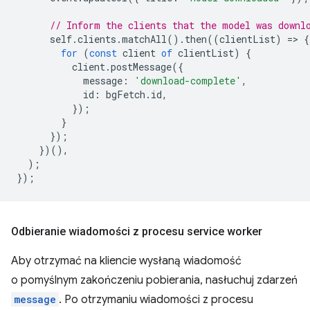
// Inform the clients that the model was downl
self
.
clients
.
matchAll
().
then
((
clientList
)
=
>
{
for
(
const
client
of
clientList
)
{
client
.
postMessage
({
message
:
'download-complete'
,
id
:
bgFetch
.
id
,
});
}
});
})(),
);
});
Odbieranie wiadomości z procesu service worker
Aby otrzymać na kliencie wysłaną wiadomość
o pomyślnym zakończeniu pobierania, nasłuchuj zdarzeń
message
. Po otrzymaniu wiadomości z procesu