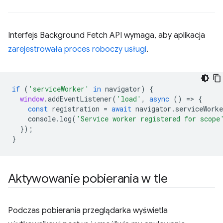
Interfejs Background Fetch API wymaga, aby aplikacja
zarejestrowała proces roboczy usługi
.
if
(
'serviceWorker'
in
navigator
)
{
window
.
addEventListener
(
'load'
,
async
()
=
>
{
const
registration
=
await
navigator
.
serviceWorke
console
.
log
(
'Service worker registered for scope
});
}
Aktywowanie pobierania w tle
Podczas pobierania przeglądarka wyświetla