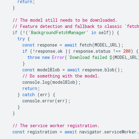
return
;
}
// The model still needs to be downloaded.
// Feature detection and fallback to classic `fetc
if
(
!
(
'BackgroundFetchManager'
in
self
))
{
try
{
const
response
=
await
fetch
(
MODEL_URL
);
if
(
!
response
.
ok
||
response
.
status
!==
200
)
{
throw
new
Error
(
`Download failed 
${
MODEL_URL
}
const
modelBlob
=
await
response
.
blob
();
// Do something with the model.
console
.
log
(
modelBlob
);
return
;
}
catch
(
err
)
{
console
.
error
(
err
);
}
}
// The service worker registration.
const
registration
=
await
navigator
.
serviceWorker
.