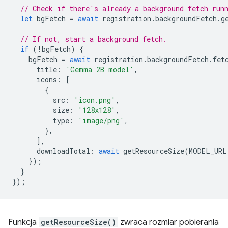
// Check if there's already a background fetch run
let
bgFetch
=
await
registration
.
backgroundFetch
.
g
// If not, start a background fetch.
if
(
!
bgFetch
)
{
bgFetch
=
await
registration
.
backgroundFetch
.
fet
title
:
'Gemma 2B model'
,
icons
:
[
{
src
:
'icon.png'
,
size
:
'128x128'
,
type
:
'image/png'
,
},
],
downloadTotal
:
await
getResourceSize
(
MODEL_URL
});
}
});
Funkcja
getResourceSize()
zwraca rozmiar pobierania