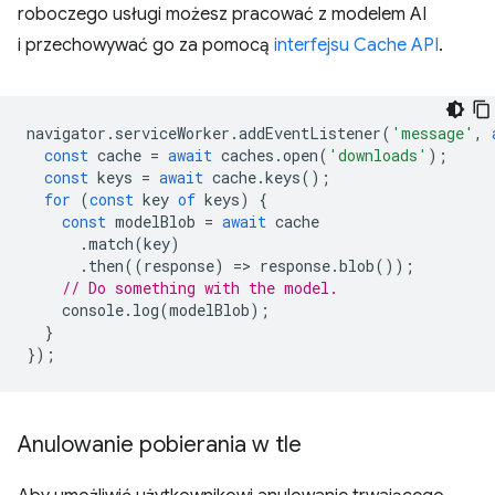
roboczego usługi możesz pracować z modelem AI
i przechowywać go za pomocą
interfejsu Cache API
.
navigator
.
serviceWorker
.
addEventListener
(
'message'
,
const
cache
=
await
caches
.
open
(
'downloads'
);
const
keys
=
await
cache
.
keys
();
for
(
const
key
of
keys
)
{
const
modelBlob
=
await
cache
.
match
(
key
)
.
then
((
response
)
=
>
response
.
blob
());
// Do something with the model.
console
.
log
(
modelBlob
);
}
});
Anulowanie pobierania w tle