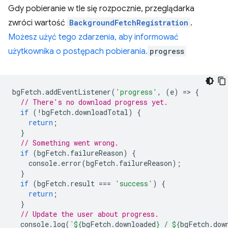
Gdy pobieranie w tle się rozpocznie, przeglądarka
zwróci wartość
BackgroundFetchRegistration
.
Możesz użyć tego zdarzenia, aby informować
użytkownika o postępach pobierania.
progress
bgFetch
.
addEventListener
(
'progress'
,
(
e
)
=
>
{
// There's no download progress yet.
if
(
!
bgFetch
.
downloadTotal
)
{
return
;
}
// Something went wrong.
if
(
bgFetch
.
failureReason
)
{
console
.
error
(
bgFetch
.
failureReason
);
}
if
(
bgFetch
.
result
===
'success'
)
{
return
;
}
// Update the user about progress.
console
.
log
(
`
${
bgFetch
.
downloaded
}
 / 
${
bgFetch
.
dow