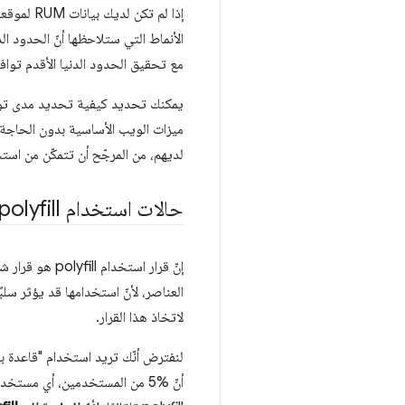
إذا لم تكن لديك بيانات RUM لموقعك الإلكتروني حتى الآن، تمنحك
مع تحقيق الحدود الدنيا الأقدم توافقًا بنسبة% 100 تقريب
لديهم، من المرجّح أن تتمكّن من استخ
حالات استخدام polyfill لميزة غير متوفّرة وحالات عدم استخدامه
إنّ قرار است
العناصر، لأنّ استخدامها قد يؤثر س
لاتخاذ هذا القرار.
أنّ %5 من المستخدمين، أي مس