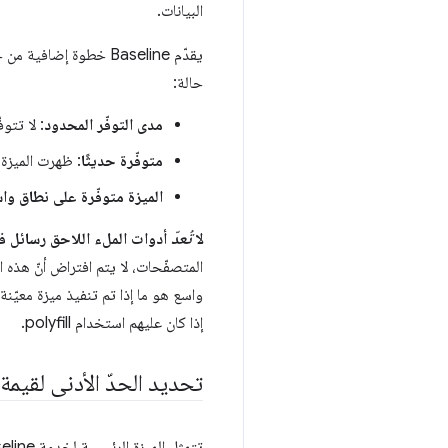
البيانات.
يقدّم Baseline خطوة
حالة:
مدى التوفّر المحدود
: لا تتو
متوفّرة حديثًا
: ظهرت الميزة ف
الميزة متوفّرة على نطاق وا
لا
تُعدّ
أدوات الملء اللاحق رسائل في seline
المتصفّحات، لا يتم افتراض أنّ هذه ا
واسع هو ما إذا تم تنفيذ ميزة معيّن
إذا كان عليهم استخدام polyfill.
تحديد الحدّ الأدنى لقيمة 