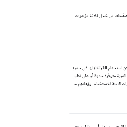
لمتصفّحات من خلال ثلاثة مؤشرات
على سبيل المثال، إذا كانت الميزة متاحة بشكل محدود، ولكن يمكن استخدام polyfill لها في جميع
لميزة متوفّرة حديثًا أو على نطاق
ت الآمنة للاستخدام، ويُعلمهم ما
ل المطوّر. إذا قرّرت استخدام أي ميزة اجتازت