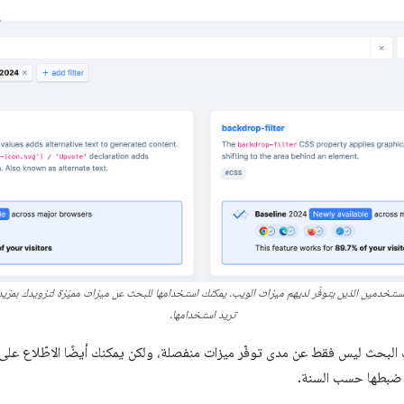
يعرض لك حلّ RUMvision عدد المستخدمين الذين يتوفّر لديهم ميزات الويب. يمكنك استخدامها للبحث عن ميزات مميّزة لتزوي
تريد استخدامها.
لّق بـ RUMvision، يمكنك البحث ليس فقط عن مدى توفّر ميزات منفصلة، ولكن يمكنك أيضًا الاطّل
م ضبطها حسب السنة.