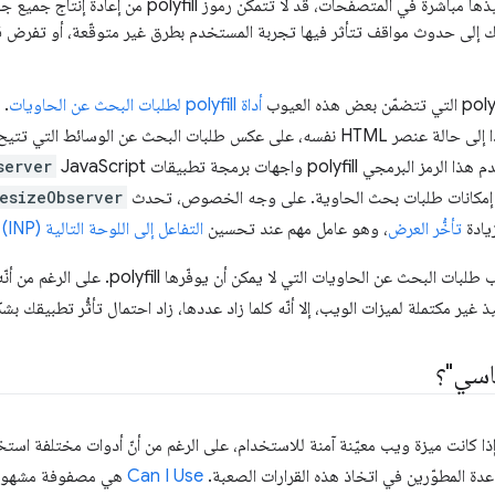
مقارنةً بالميزات التي يتم تنفيذها مباشرةً في المتصفّحات، قد لا
ك إلى حدوث مواقف تتأثر فيها تجربة المستخدم بطرق غير متوقّعة، أو تفرض قي
أداة polyfill لطلبات البحث عن الحاويات
. 
poly واجهات برمجة تطبيقات JavaScript
server
إمكانات طلبات بحث الحاوية. على وجه الخصوص، تحدث
esizeObserver
زيادة
تأخُّر العرض
، وهو عامل مهم عند تحسين
التفاعل إلى اللوحة التالية (INP)
ل
ير مكتملة لميزات الويب، إلا أنّه كلما زاد عددها، زاد احتمال تأثُّر تطبيقك بش
اسي"؟
ذا كانت ميزة ويب معيّنة آمنة للاستخدام، على الرغم من أنّ أدوات مختلفة اس
دة المطوّرين في اتخاذ هذه القرارات الصعبة.
Can I Use
هي مصفوفة مشهورة 