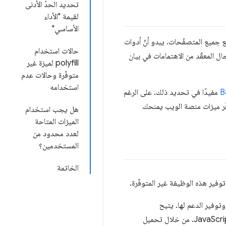
تحديد الحدّ الأدنى
لقيمة "الأداء
الأساسي"
توافقة مع جميع المتصفّحات. يبدو أنّ أدوات
حالات استخدام
ل المعقّد من الاهتمامات في بيان
polyfill لميزة غير
متوفّرة وحالات عدم
استخدامه
B
مفيدًا في تحديد ذلك. على الرغم
وح الذي يوفّره بشأن مدى توفّر ميزات منصة الويب يمنحك
هل يجب استخدام
الميزات المتاحة
لعدد محدود من
المستخدمين؟
الخاتمة
توفير الدعم لها. يتيح
للمطوّرين تقييم ما إذا كان طلب البحث عن الوسائط يتطابق مع حالة مساحة العرض الحالية في JavaScript. من خلال تحميل