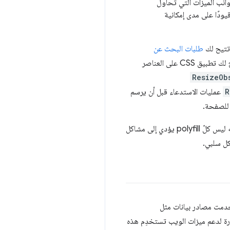
 تتمكّن رموز polyfill من إعادة إنتاج جميع جوانب الميزات التي تحاول
ودًا على مدى إمكانية
تتيح لك
طلبات البحث عن
تطبيق قواعد CSS استنادًا إلى حالة عنصر HTML نفسه، على عكس طلبات البحث عن الوسائط التي تتيح لك تطبيق CSS على العناصر
ResizeOb
R
عمليات الاستدعاء قبل أن يرسم
لصفحة.
بالإضافة إلى الأداء، هناك بعض جوانب طلبات البحث عن الحاويات التي لا يمكن أن يوفّرها polyfill. على الرغم من أنّه ليس كلّ polyfill يؤدي إلى مشاكل
كل سلبي.
تخدمت مصادر بيانات مثل
لدعم ميزات الويب تستخدِم هذه