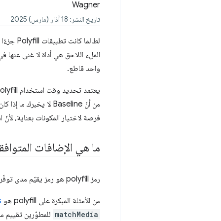
تاريخ النشر: 18 آذار (مارس) 2025
لطالما ك
الملء اللاحق هي أداة لا غنى عنها 
واحد قاطع.
يعتمد تحديد وقت استخدام polyfill لميزة معيّنة على مدى توفّره في جميع المتصفّحات، ويمكن أن يكون
فرصة لاختيار المكونات بعناية، لأنّ استخدام عدد كبير من مكو
ما هي الإضافات المتوافق
رمز polyfill هو رمز يقيّم مدى توفّر ميزة في متصفّح، وإذا لم تكن الميزة متاحة، سيستخدم JavaScript لمحاولة توفير هذه الوظيفة غير المتوفّرة.
من الأمثلة المبكرة على polyfill هو
s
matchMedia