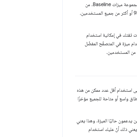
نظرة عامة على مدى توفّر كل مجموعة ميزات Baseline. من
الأنماط التي ستلاحظها أنّ الحدود الدنيا لمستوى الأداء الأساسي ضمن فترة "إتاحة على نطاق واسع" متوافقة مع% 98 أو أكثر من جميع المستخدمين،
عام، كلما اقتربت من نسبة% 100 من المستخدمين، زادت ثقتك في إمكانية استخدام
98 أو% 99 من المستخدمين يتيحون استخدام ميزة في المتصفّح المفضّل
ة من المستخدمين.
تسعى إلى استخدام أقل عدد ممكن من هذه
طاق واسع أو متاحة للجميع مؤخرًا
سية" متاحة حديثًا، ولكن لديك بيانات تُعلمك بأنّ% 95 من المستخدمين يدعمون حاليًا الميزة. وهذا يعني
يعني ذلك أنّ عليك استخدام