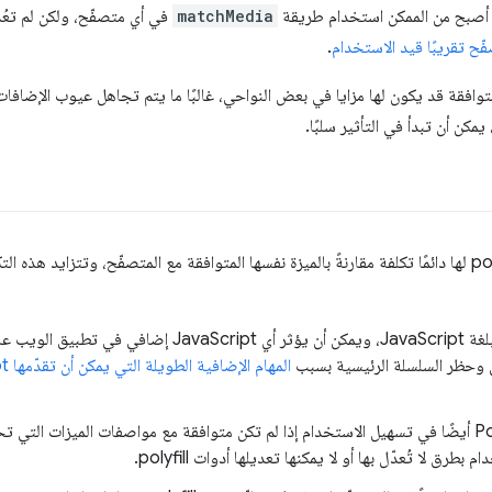
matchMedia
في أي متصفّح، ولكن لم تعُد 
ح تقريبًا قيد الاستخدام
.
توافقة قد يكون لها مزايا في بعض النواحي، غالبًا ما يتم تجاهل عيوب الإضافا
تتطلّب الميزة التي تمّت إضافة polyfill لها دائمًا تكلفة مقارنةً بالميزة نفسها المتوافقة مع المتصفّح، وتت
يتم كتابة تطبيقات Polyfill بلغة JavaScript، ويمكن أن يؤثر أي pt
ض وحظر السلسلة الرئيسية بسبب
المهام الإضافية الطويلة التي يمكن أن تقدّمها JavaScript
يمكن أن تؤثّر تطبيقات Polyfill أيضًا في تسهيل الاستخدام إذا لم تكن متوافقة مع مواصفات الميزا
ق لا تُعدّل بها أو لا يمكنها تعديلها أدوات polyfill.