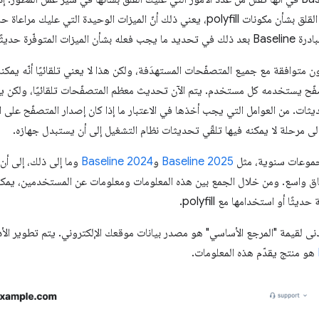
القسم "متاح على نطاق واسع" بدون القلق بشأن مكونات polyfill، يعني ذلك أنّ الميزات الوحيد
توفّرة حديثًا.
 متوافقة مع جميع المتصفّحات المستهدَفة، ولكن هذا لا يعني تلقائيًا أنّه يمكن
فّح يستخدمه كل مستخدم. يتم الآن تحديث معظم المتصفّحات تلقائيًا، ولكن 
ات. من العوامل التي يجب أخذها في الاعتبار ما إذا كان إصدار المتصفّح على ال
 مرحلة لا يمكنه فيها تلقّي تحديثات نظام التشغيل إلى أن يستبدل جهازه.
Baseline 2025
و
Baseline 2024
وما إلى ذلك، إلى أن
طاق واسع. ومن خلال الجمع بين هذه المعلومات ومعلومات عن المستخدمين، يمكن
ًا أو استخدامها مع polyfill.
دنى لقيمة "المرجع الأساسي" هو مصدر بيانات موقعك الإلكتروني. يتم تطوير ا
هو منتج يقدّم هذه المعلومات.