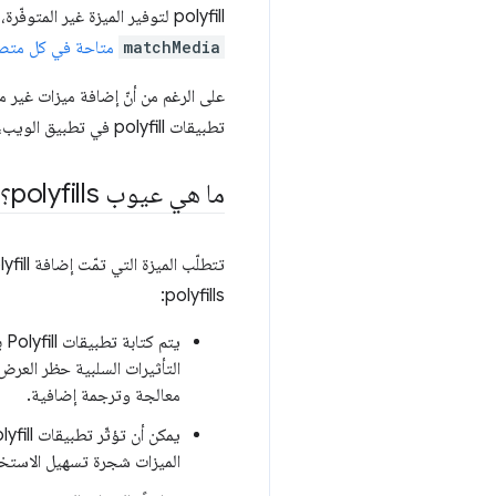
polyfill لتوفير الميزة غير المتوفّرة، أصبح من الممكن استخدام طريقة
matchMedia
متاحة في كل متصفّ
على الرغم من أنّ إضافة ميزات غير م
تطبيقات polyfill في تطبيق الويب، يمكن أن تبدأ في التأثير سلبًا.
ما هي عيوب polyfills؟
polyfills:
التأثيرات السلبية حظر العر
معالجة وترجمة إضافية.
الميزات شجرة تسهيل الاستخدام بطر