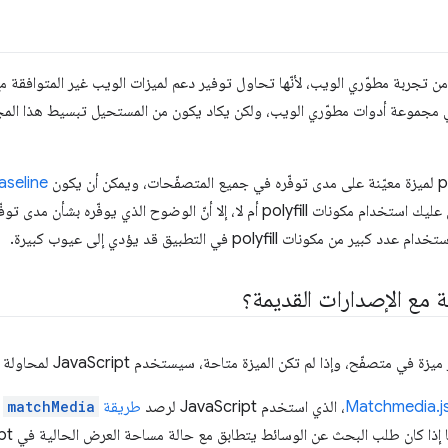
انت تطبيقات Polyfill جزءًا من تجربة مطوّري الويب، لأنّها تحاول توفير دعم لميزات الويب غير الم
في مجموعة أدوات مطوّري الويب، ولكن يكاد يكون من المستحيل تبسيط هذا المجا
aseline
من أنّ Baseline لا يخبرك ما إذا كان عليك استخدام مكونات polyfill أم لا، إلا أنّ الوض
نات polyfill في التطبيق قد يؤدي إلى عيوب كبيرة.
ة مع الإصدارات القديمة؟
Matchmedia.j
، الذي استخدم JavaScript لرصد
طريقة
matchMedia
و