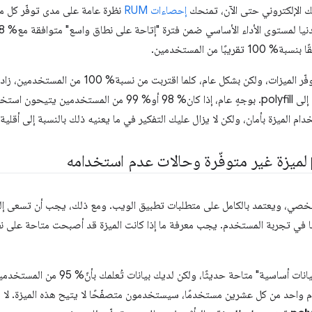
إحصاءات RUM
ًا من المستخدمين.
يمكنك تحديد كيفية تحديد مدى توفّر الميزات، ولكن بشكل 
ميزات الويب الأساسية بدون الحاجة إلى polyfill. بوجهٍ عام، إذا كان% 
دام الميزة بأمان، ولكن لا يزال عليك التفكير في ما يعنيه ذلك بالنسبة إلى أقلي
خدام polyfill هو قرار شخصي، ويعتمد بالكامل على متطلبات تطبيق الويب. ومع ذلك، يجب أن 
لبًا في تجربة المستخدم. يجب معرفة ما إذا كانت الميزة قد أصبحت متاحة على ن
لنفترض أنّك تريد استخدام "قاعدة بيانات أسا
تخدم واحد من كل عشرين مستخدمًا، سيستخدمون متصفّحًا لا يتيح هذه الميزة. لا 