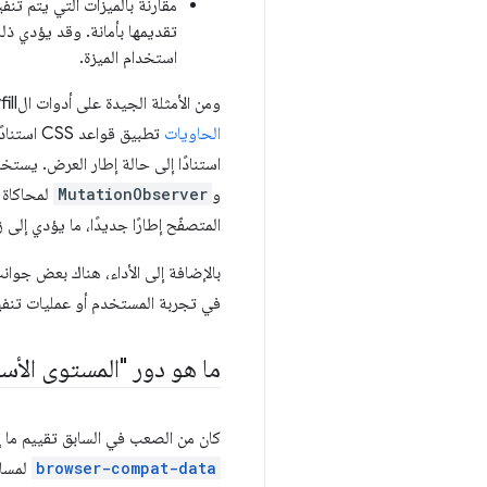
تقديمها بأمانة. وقد يؤدي ذل
استخدام الميزة.
ومن الأمثلة الجيدة على أدوات الpolyfill التي تتضمّن بعض هذه العيوب
الحاويات
استنادًا إلى حالة إطار العرض. يستخدم هذا الرمز البرمجي fill
و
MutationObserver
لمحاكاة 
المتصفّح إطارًا جديدًا، ما يؤدي إلى 
في تجربة المستخدم أو عمليات تنفيذ غ
ما هو دور "المستوى الأس
كان من الصعب في السابق تقييم ما إ
browser-compat-data
لمساع