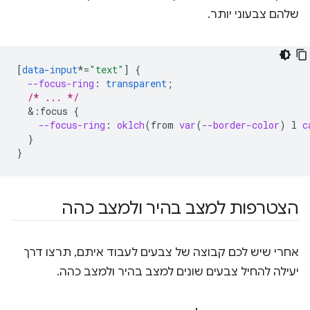
שלהם צבעוני יותר.
[
data-input
*=
"text"
]
{
--focus-ring
:
transparent
;
/* ... */
&
:focus
{
--focus-ring
:
oklch
(
from
var
(
--border-color
)
l
c
}
}
הצטרפות למצב בהיר ולמצב כהה
אחרי שיש לכם קבוצה של צבעים לעבוד איתם, תרצו דרך
יעילה להחיל צבעים שונים למצב בהיר ולמצב כהה.