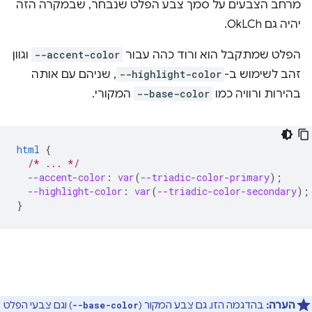
מרחב הצבעים על סמך צבע הפלט שנבחר, שבמקרה הזה
יהיה גם OkLCh.
הפלט שמתקבל הוא ורוד כהה עבור
--accent-color
וגוון
זהב לשימוש ב-
--highlight-color
, שניהם עם אותה
בהירות ורוויה כמו
--base-color
המקורי.
html
{
/* ... */
--accent-color
:
var
(
--triadic-color-primary
);
--highlight-color
:
var
(
--triadic-color-secondary
);
}
הערה:
בהדגמה הזו, גם צבע המקור (
) וגם צבעי הפלט
--base-color