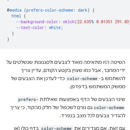
@
media
(
prefers-color-scheme
:
dark
)
{
html
{
--background-color
:
oklch
(
22.635
%
0.01351
291.83
--text-color
:
white
;
}
}
השיטה הזו מתאימה מאוד לצבעים ולסגנונות שנשלטים על
ידי
המחבר
, אבל כמו שצוין בקטע הקודם, עדיין צריך
להשתמש ב-
color-scheme
כדי לעדכן את הצבעים של
ממשק המשתמש בדפדפן.
שינוי הצבעים של הדף באמצעות שאילתת
prefers-
color-scheme
גם גורם לשכפול של חלק מהקוד, כי צריך
להגדיר צבעים לכל מצב בנפרד.
עם זאת, אם מגדירים את
color-scheme
בדף כולו (או