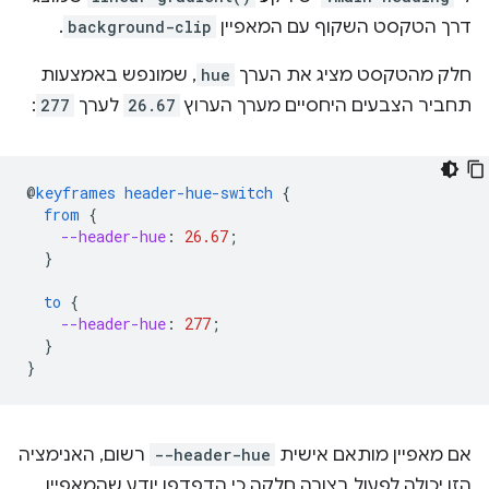
דרך הטקסט השקוף עם המאפיין
background-clip
.
חלק מהטקסט מציג את הערך
hue
, שמונפש באמצעות
תחביר הצבעים היחסיים מערך הערוץ
26.67
לערך
277
:
@
keyframes
header-hue-switch
{
from
{
--header-hue
:
26.67
;
}
to
{
--header-hue
:
277
;
}
}
אם מאפיין מותאם אישית
--header-hue
רשום, האנימציה
הזו יכולה לפעול בצורה חלקה כי הדפדפן יודע שהמאפיין