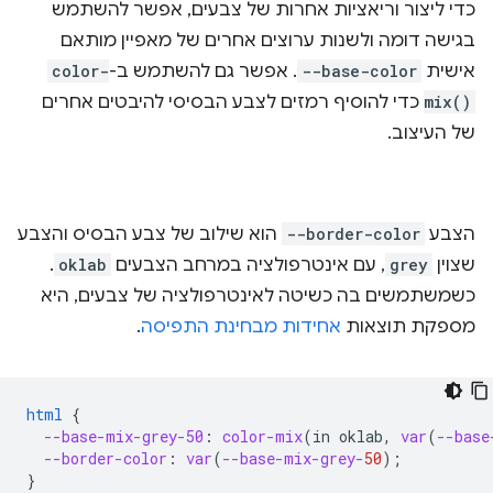
כדי ליצור וריאציות אחרות של צבעים, אפשר להשתמש
בגישה דומה ולשנות ערוצים אחרים של מאפיין מותאם
אישית
--base-color
. אפשר גם להשתמש ב-
color-
mix()
כדי להוסיף רמזים לצבע הבסיסי להיבטים אחרים
של העיצוב.
הצבע
--border-color
הוא שילוב של צבע הבסיס והצבע
שצוין
grey
, עם אינטרפולציה במרחב הצבעים
oklab
.
כשמשתמשים בה כשיטה לאינטרפולציה של צבעים, היא
מספקת תוצאות
אחידות מבחינת התפיסה
.
html
{
--base-mix-grey-50
:
color-mix
(
in
oklab
,
var
(
--base
--border-color
:
var
(
--base-mix-grey-
50
);
}