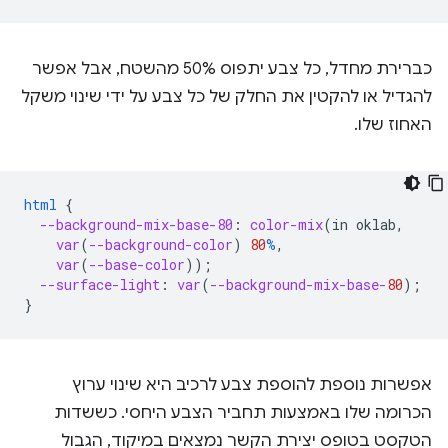
כברירת מחדל, כל צבע יתפוס 50% מהשטח, אבל אפשר
להגדיל או להקטין את החלק של כל צבע על ידי שינוי משקל
האחוז שלו.
html
{
--background-mix-base-80
:
color-mix
(
in
oklab
,
var
(
--background-color
)
80
%
,
var
(
--base-color
));
--surface-light
:
var
(
--background-mix-base-
80
);
}
אפשרות נוספת להוספת צבע לרכיב היא שינוי ערוץ
הכרומה שלו באמצעות תחביר הצבע היחסי. כששדות
הטקסט בטופס יצירת הקשר נמצאים במיקוד, הגבול