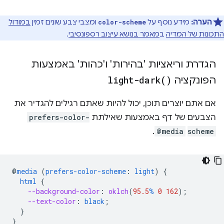
הערה:
מידע נוסף על
ומצבי צבע שונים זמין
במודול
color-scheme
התכונות של המדיה
ב
מאמר בנושא עיצוב רספונסיבי
.
הגדרת וריאציות 'בהירות' ו'כהות' באמצעות
הפונקציה
)
light-dark(
אם אתם יוצרים תוכן, יכול להיות שאתם רגילים להגדיר את
הצבעים של דף באמצעות שאילתת
prefers-color-
.
@media
scheme
@
media
(
prefers-color-scheme
:
light
)
{
html
{
--background-color
:
oklch
(
95.5
%
0
162
);
--text-color
:
black
;
}
}