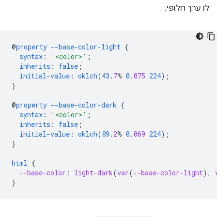
לו ערך חלופי.
@
property
--base-color-light
{
syntax
:
'<color>'
;
inherits
:
false
;
initial-value
:
oklch
(
43
.
7
%
0
.
075
224
);
}
@
property
--base-color-dark
{
syntax
:
'<color>'
;
inherits
:
false
;
initial-value
:
oklch
(
89
.
2
%
0
.
069
224
);
}
html
{
--base-color
:
light-dark
(
var
(
--base-color-light
),
}