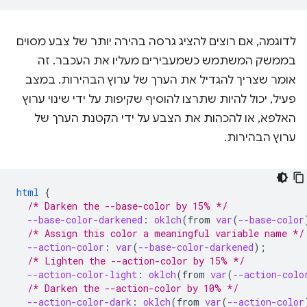
לדוגמה, אם רוצים להציג גרסה בהירה יותר של צבע מסוים
בממשק המשתמש כשמעבירים מעליו את העכבר. זה
אומר שצריך להגדיל את הערך של ערוץ הבהירות. במצב
פעיל, יכול להיות שתרצו להוסיף שקיפות על ידי שינוי ערוץ
האלפא, או להכהות את הצבע על ידי הקטנת הערך של
ערוץ הבהירות.
html
{
/* Darken the --base-color by 15% */
--base-color-darkened
:
oklch
(
from
var
(
--base-color
/* Assign this color a meaningful variable name */
--action-color
:
var
(
--base-color-darkened
);
/* Lighten the --action-color by 15% */
--action-color-light
:
oklch
(
from
var
(
--action-colo
/* Darken the --action-color by 10% */
--action-color-dark
:
oklch
(
from
var
(
--action-color