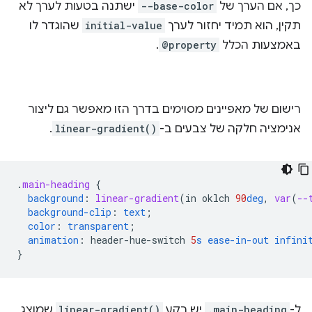
כך, אם הערך של
--base-color
ישתנה בטעות לערך לא
תקין, הוא תמיד יחזור לערך
initial-value
שהוגדר לו
באמצעות הכלל
@property
.
רישום של מאפיינים מסוימים בדרך הזו מאפשר גם ליצור
אנימציה חלקה של צבעים ב-
linear-gradient()
.
.
main-heading
{
background
:
linear-gradient
(
in
oklch
90
deg
,
var
(
--
background-clip
:
text
;
color
:
transparent
;
animation
:
header-hue-switch
5
s
ease-in-out
infini
}
ל-
.main-heading
יש רקע
linear-gradient()
שמוצג