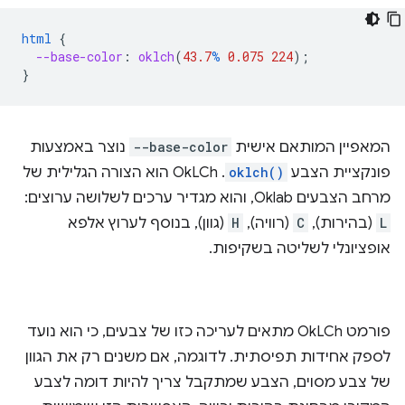
html
{
--base-color
:
oklch
(
43.7
%
0.075
224
);
}
המאפיין המותאם אישית
--base-color
נוצר באמצעות
פונקציית הצבע
oklch()
. ‫OkLCh הוא הצורה הגלילית של
מרחב הצבעים Oklab, והוא מגדיר ערכים לשלושה ערוצים:
L
(בהירות),
C
(רוויה),
H
(גוון), בנוסף לערוץ אלפא
אופציונלי לשליטה בשקיפות.
פורמט OkLCh מתאים לעריכה כזו של צבעים, כי הוא נועד
לספק אחידות תפיסתית. לדוגמה, אם משנים רק את הגוון
של צבע מסוים, הצבע שמתקבל צריך להיות דומה לצבע