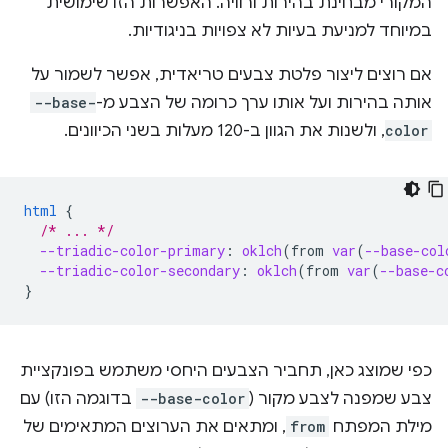
המקורי מבחינת בהירות ורוויה. האפשרות הזו שימושית
במיוחד למניעת בעיות לא צפויות בניגודיות.
אם רוצים ליצור פלטת צבעים טריאדית, אפשר לשמור על
אותה בהירות ועל אותו ערך כרומה של הצבע מ-
--base-
color
, ולשנות את הגוון ב-120 מעלות בשני הכיוונים.
html
{
/* ... */
--triadic-color-primary
:
oklch
(
from
var
(
--base-col
--triadic-color-secondary
:
oklch
(
from
var
(
--base-c
}
כפי שמוצג כאן, תחביר הצבעים היחסי משתמש בפונקציית
צבע שמפנה לצבע מקור (
--base-color
בדוגמה הזו) עם
מילת המפתח
from
, ומתאים את הערוצים המתאימים של