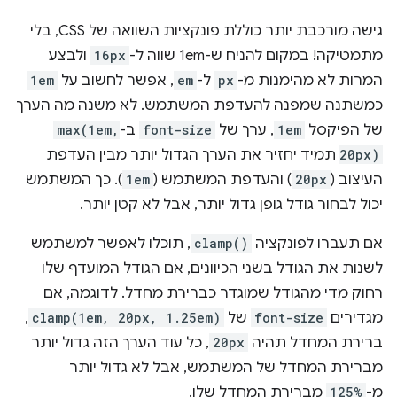
גישה מורכבת יותר כוללת פונקציות השוואה של CSS, בלי
מתמטיקה! במקום להניח ש-1em שווה ל-
16px
ולבצע
המרות לא מהימנות מ-
px
ל-
em
, אפשר לחשוב על
1em
כמשתנה שמפנה להעדפת המשתמש. לא משנה מה הערך
של הפיקסל
1em
, ערך של
font-size
ב-
max(1em,
20px)
תמיד יחזיר את הערך הגדול יותר מבין העדפת
העיצוב (
20px
) והעדפת המשתמש (
1em
). כך המשתמש
יכול לבחור גודל גופן גדול יותר, אבל לא קטן יותר.
אם תעברו לפונקציה
clamp()
, תוכלו לאפשר למשתמש
לשנות את הגודל בשני הכיוונים, אם הגודל המועדף שלו
רחוק מדי מהגודל שמוגדר כברירת מחדל. לדוגמה, אם
מגדירים
font-size
של
clamp(1em, 20px, 1.25em)
,
ברירת המחדל תהיה
20px
, כל עוד הערך הזה גדול יותר
מברירת המחדל של המשתמש, אבל לא גדול יותר
מ-
125%
מברירת המחדל שלו.