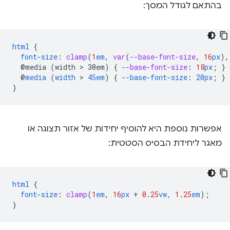
בהתאם לגודל המסך:
html
{
font-size
:
clamp
(
1
em
,
var
(
--base-font-size
,
16
px
),
@media
(width
 > 
30em)
{
--base-font-size
:
18
px
;
}
@
media
(
width
 > 
45em
)
{
--base-font-size
:
20px
;
}
}
אפשרות נוספת היא להוסיף יחידות של אזור תצוגה או
מאגר ליחידת הבסיס הסטטית:
html
{
font-size
:
clamp
(
1
em
,
16
px
+
0.25
vw
,
1.25
em
);
}