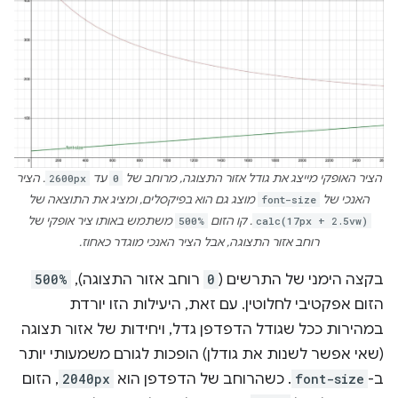
הציר האופקי מייצג את גודל אזור התצוגה, מרוחב של
0
עד
2600px
. הציר
האנכי של
font-size
מוצג גם הוא בפיקסלים, ומציג את התוצאה של
calc(17px + 2.5vw)
. קו הזום
500%
משתמש באותו ציר אופקי של
רוחב אזור התצוגה, אבל הציר האנכי מוגדר כאחוז.
בקצה הימני של התרשים (
0
רוחב אזור התצוגה),
500%
הזום אפקטיבי לחלוטין. עם זאת, היעילות הזו יורדת
במהירות ככל שגודל הדפדפן גדל, ויחידות של אזור תצוגה
(שאי אפשר לשנות את גודלן) הופכות לגורם משמעותי יותר
ב-
font-size
. כשהרוחב של הדפדפן הוא
2040px
, הזום