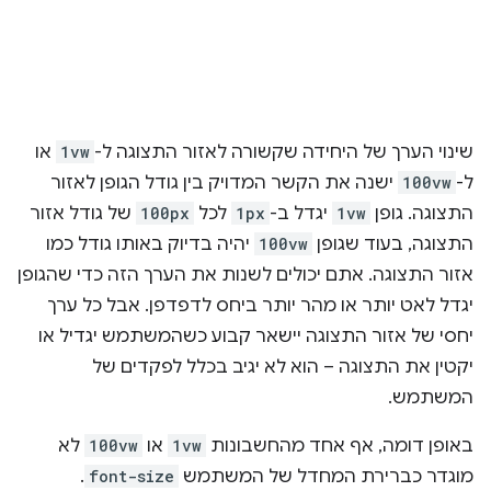
שינוי הערך של היחידה שקשורה לאזור התצוגה ל-
1vw
או
ל-
100vw
ישנה את הקשר המדויק בין גודל הגופן לאזור
התצוגה. גופן
1vw
יגדל ב-
1px
לכל
100px
של גודל אזור
התצוגה, בעוד שגופן
100vw
יהיה בדיוק באותו גודל כמו
אזור התצוגה. אתם יכולים לשנות את הערך הזה כדי שהגופן
יגדל לאט יותר או מהר יותר ביחס לדפדפן. אבל כל ערך
יחסי של אזור התצוגה יישאר קבוע כשהמשתמש יגדיל או
יקטין את התצוגה – הוא לא יגיב בכלל לפקדים של
המשתמש.
באופן דומה, אף אחד מהחשבונות
1vw
או
100vw
לא
מוגדר כברירת המחדל של המשתמש
font-size
.