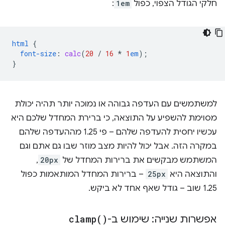
חלקי הגודל הצפוי, כפול
1em
:
html
{
font-size
:
calc
(
20
/
16
*
1
em
);
}
למשתמשים עם העדפה גבוהה או נמוכה יותר תהיה יכולת
מסוימת להשפיע על התוצאה, כי ברירת המחדל שלכם היא
עכשיו יחסית להעדפה שלהם – פי 1.25 מההעדפה שלהם
במקרה הזה. אבל יכול להיות מצב מוזר שבו גם אתם וגם
המשתמש מבקשים את ברירות המחדל של
20px
,
והתוצאה היא
25px
– ברירות המחדל המותאמות כפול
1.25 שוב – גודל שאף אחד לא ביקש.
אפשרות שנייה: שימוש ב-
)
clamp(