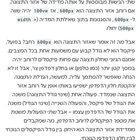
שתי הגישות מבוססות על אותה מדידה של אזור התצוגה.
אם רוחב אזור התצוגה הוא
600px
, אז
100vw
יהיה שווה
ל-
600px
, והסגנונות בתוך שאילתת המדיה (
width >
500px
) יחולו.
אבל מה זה אומר שאזור התצוגה הוא
600px
רחב? בפועל,
פיקסל הוא לא גודל קבוע עם משמעות אחת בכל המצבים.
אמנם הגיוני שחלון תצוגה עם פחות פיקסלים לרוחב יהיה
במסך קטן יותר (כמו טלפון) או בחלון דפדפן צר, אבל זו לא
הנחה שאפשר להסתמך עליה. למעשה,
הגדלת התצוגה
והקטנת חלון הדפדפן
ישפיעו באותו אופן על רוחב אזור
התצוגה שנמדד. פעולה אחת (שינוי גודל התצוגה) משנה
את הגודל של פיקסל, והפעולה השנייה (שינוי הגודל) משנה
את הגודל של הדפדפן עצמו – אבל
שתי הפעולות משנות
את מספר הפיקסלים לרוחב הדפדפן.
מה שמקבלים
ממדידת אזור התצוגה הוא
היחס
בין גודל הפיקסלים הנוכחי
לבין חלון הדפדפן הנוכחי.