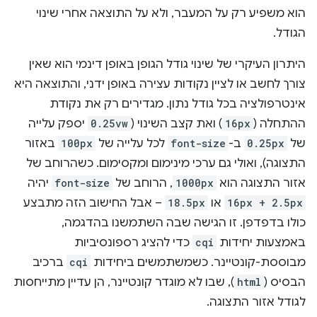
הוא משפיע רק על המעבר, ולא על התוצאה אחרי שינוי
הגודל.
היתרון העיקרי של שינוי גודל הגופן באופן דינמי הוא שאין
צורך לחשב או לציין נקודות עצירה באופן ידני, והתוצאה היא
אינטרפולציה בכל גודל נתון. מגדירים רק את נקודת
ההתחלה (
16px
) ואת קצב השינוי (
0.25vw
יספק עלייה
של
0.25px
ב-
font-size
לכל עלייה של
100px
באזור
התצוגה), ואולי גם ערכי מינימום ומקסימום. כשהרוחב של
אזור התצוגה הוא
1000px
, הרוחב של
font-size
יהיה
16px + 2.5px
או
18.5px
– אבל החישוב הזה מתבצע
כולו בדפדפן. זו הגישה שבה השתמשנו בהדגמה,
באמצעות יחידות
cqi
כדי להציג רספונסיביות
מבוססת-קונטיינר. כשמשתמשים ביחידות
cqi
ברכיב
הבסיס (
html
), שבו לא מוגדר קונטיינר, הן עדיין מתייחסות
לגודל אזור התצוגה.