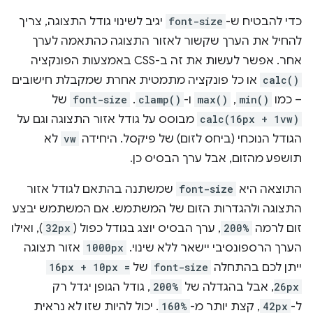
כדי להבטיח ש-
font-size
יגיב לשינוי גודל התצוגה, צריך
להחיל את הערך שקשור לאזור התצוגה כהתאמה לערך
אחר. אפשר לעשות את זה ב-CSS באמצעות הפונקציה
calc()
או כל פונקציה מתמטית אחרת שמקבלת חישובים
– כמו
min()
,‏
max()
ו-
clamp()
.
font-size
של
calc(16px + 1vw)
מבוסס על גודל אזור התצוגה וגם על
הגודל הנוכחי (ביחס לזום) של פיקסל. היחידה
vw
לא
תושפע מהזום, אבל ערך הבסיס כן.
התוצאה היא
font-size
שמשתנה בהתאם לגודל אזור
התצוגה ולהגדרות הזום של המשתמש. אם המשתמש יבצע
זום לרמה
200%
, ערך הבסיס יוצג בגודל כפול (
32px
), ואילו
הערך הרספונסיבי יישאר ללא שינוי.
1000px
אזור תצוגה
ייתן לכם בהתחלה
font-size
של
16px + 10px =
26px
, אבל בהגדלה של
200%
, גודל הגופן יגדל רק
ל-
42px
, קצת יותר מ-
160%
. יכול להיות שזו לא נראית