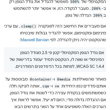
המקסימלי של
500%
מאפשר להגדיל את גודל הגופן רק
ב-
200%
. מעבר לנקודה הזו, אי אפשר יותר להשתמש
ב
200%
הגדלה של גופן.
אם מעבירים את החישוב הזה לפונקציה
clamp()
, עם ערכי
מינימום ומקסימום, אפשר להגדיר גבולות שיבטיחו
שהטקסט יהיה ניתן להגדלה. לפי
Maxwell Barvian
:
אם גודל הגופן המקסימלי קטן פי 2.5 מגודל הגופן
המינימלי או שווה לו, הטקסט תמיד יעמוד בדרישות של
WCAG SC 1.4.4, לפחות בכל הדפדפנים המודרניים.
מאחר שהשאילתות
@media
ו-
@container
מבוססות על
אותם מדדים כמו היחידות
vw
ו-
cqw
, אותה לוגיקה חלה
כשמשתמשים בנקודת עצירה כדי לשנות את גודל הגופן.
אם ההגדלה גדולה מדי, הזום לא יעיל. אפשר לראות איך
הערכים האלה משפיעים אחד על השני בתרשים הבא: