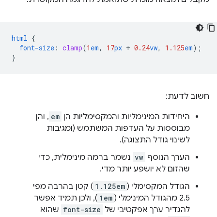
html
{
font-size
:
clamp
(
1
em
,
17
px
+
0.24
vw
,
1.125
em
);
}
חשוב לדעת:
היחידות המינימליות והמקסימליות הן
em
, והן
מבוססות על העדפות המשתמש (ומגיבות
לשינוי גודל התצוגה).
הערך הנוסף
vw
נשמר ברמה מינימלית, כדי
שהזום לא יושפע יותר מדי.
הגודל המקסימלי (
1.125em
) קטן בהרבה מפי
2.5 מהגודל המינימלי (
1em
), ולכן תמיד אפשר
להגדיר ערך אפקטיבי של
font-size
שהוא