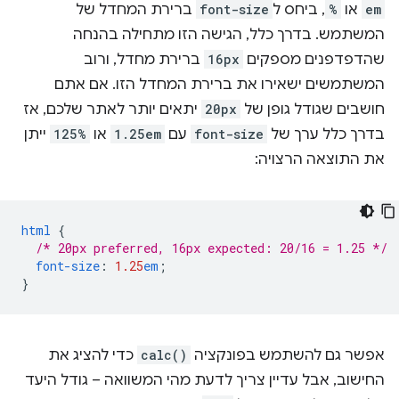
em
או
%
, ביחס ל
font-size
ברירת המחדל של
המשתמש. בדרך כלל, הגישה הזו מתחילה בהנחה
שהדפדפנים מספקים
16px
ברירת מחדל, ורוב
המשתמשים ישאירו את ברירת המחדל הזו. אם אתם
חושבים שגודל גופן של
20px
יתאים יותר לאתר שלכם, אז
בדרך כלל ערך של
font-size
עם
1.25em
או
125%
ייתן
את התוצאה הרצויה:
html
{
/* 20px preferred, 16px expected: 20/16 = 1.25 */
font-size
:
1.25
em
;
}
אפשר גם להשתמש בפונקציה
calc()
כדי להציג את
החישוב, אבל עדיין צריך לדעת מהי המשוואה – גודל היעד