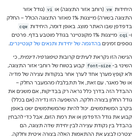
היחידות
vw
(רוחב אזור התצוגה) או
vi
(גודל אזור
התצוגה בשורה) מייצגות 1% מאזור התצוגה הכולל – החלק
בדפדפן שבו האתר מוצג. באופן דומה, היחידות
cqw
ו-
cqi
מייצגות 1% מקונטיינר בגודל מוטבע בדף. פרטים
נוספים זמינים
בהדגמה של יחידות ותנאים של קונטיינרים
.
הגישה הזו נקראת לעיתים קרובות
טיפוגרפיה דינמית
, כי
השינוי ב-
font-size
קבוע בטווח של רוחבי אזור התצוגה,
ולא קופץ מערך אחד לערך אחר בנקודות עצירה של מדיה
או של מאגר. עם זאת, אל תתבלבלו מהמעבר החלק –
ההבדל הזה בדרך כלל נראה רק בבדיקות, אם משנים את
גודל החלון בצורה חלקה. ההשפעה הזו נדירה (אם בכלל)
בקרב המשתמשים. יכול להיות שהמשתמשים ישנו באופן
קבוע את גודל הדפדפן או את רמת הזום, אבל כדי להבחין
בהבדל בין נקודת עצירה לבין יחידת שדה תצוגה, הם
יצטרכו לבצע את ההתאמות האלה בצורה איטית וחלקה.