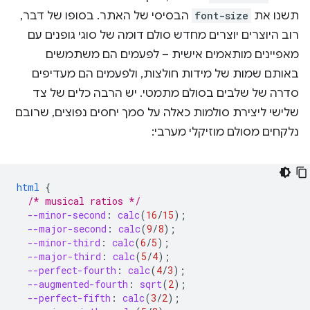
תשנו את
font-size
הבסיסי של האתר. בסופו של דבר,
רוב היוצרים יוצרים מחדש סולם דומה של סוגי גופנים עם
מאפיינים מותאמים אישית – לפעמים הם משתמשים
באותם שמות של מידות חולצות, ולפעמים הם מעדיפים
סדרה של שלבים בסולם מתמטי. יש הרבה כלים של צד
שלישי ליצירת סולמות כאלה על סמך יחסים נפוצים, שרובם
נלקחים מסולם מוזיקלי מערבי:
html
{
/* musical ratios */
--minor-second
:
calc
(
16
/
15
);
--major-second
:
calc
(
9
/
8
);
--minor-third
:
calc
(
6
/
5
);
--major-third
:
calc
(
5
/
4
);
--perfect-fourth
:
calc
(
4
/
3
);
--augmented-fourth
:
sqrt
(
2
);
--perfect-fifth
:
calc
(
3
/
2
);