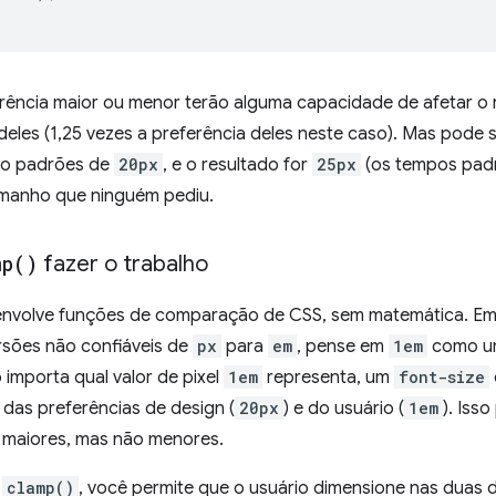
ência maior ou menor terão alguma capacidade de afetar o r
deles (1,25 vezes a preferência deles neste caso). Mas pode 
ndo padrões de
20px
, e o resultado for
25px
(os tempos padr
amanho que ninguém pediu.
mp(
)
fazer o trabalho
envolve funções de comparação de CSS, sem matemática. Em
rsões não confiáveis de
px
para
em
, pense em
1em
como uma
 importa qual valor de pixel
1em
representa, um
font-size
 das preferências de design (
20px
) e do usuário (
1em
). Iss
 maiores, mas não menores.
o
clamp()
, você permite que o usuário dimensione nas duas