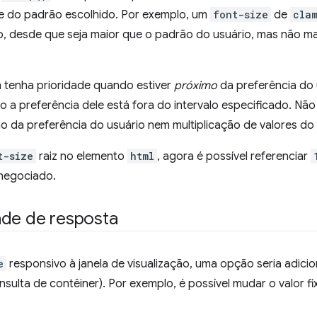
nte do padrão escolhido. Por exemplo, um
font-size
de
cla
 desde que seja maior que o padrão do usuário, mas não m
n tenha prioridade quando estiver
próximo
da preferência do 
 a preferência dele está fora do intervalo especificado. Não
 da preferência do usuário nem multiplicação de valores do 
t-size
raiz no elemento
html
, agora é possível referenciar
negociado.
ade de resposta
e
responsivo à janela de visualização, uma opção seria adici
onsulta de contêiner). Por exemplo, é possível mudar o valor