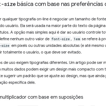
t-size
básica com base nas preferências 
ir qualquer tipografia on-line é negociar um tamanho de fonte
do usuário. Ela será usada na maior parte do texto da págin
tulos. A opção mais simples aqui é dar ao usuário controle t
define nenhum outro valor de
font-size
,
1em
se refere à pr
-size
em pixels ou outras unidades absolutas (e até mesmo un
uir totalmente o usuário, o que deve ser evitado.
s de uso exigem tipografias diferentes. Um artigo pode ser ma
m muitos dados podem exigir um design mais compacto com t
nte sugerir um padrão que se ajuste ao design, mas que ainda 
ção específica dele.
 multiplicador com base em suposições