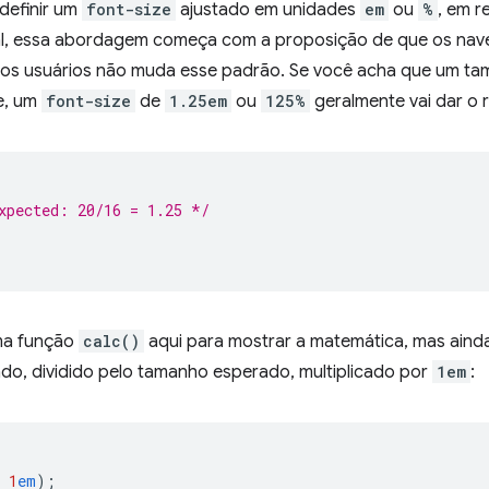
efinir um
font-size
ajustado em unidades
em
ou
%
, em r
al, essa abordagem começa com a proposição de que os na
a dos usuários não muda esse padrão. Se você acha que um t
te, um
font-size
de
1.25em
ou
125%
geralmente vai dar o 
xpected: 20/16 = 1.25 */
ma função
calc()
aqui para mostrar a matemática, mas ainda
o, dividido pelo tamanho esperado, multiplicado por
1em
:
1
em
);