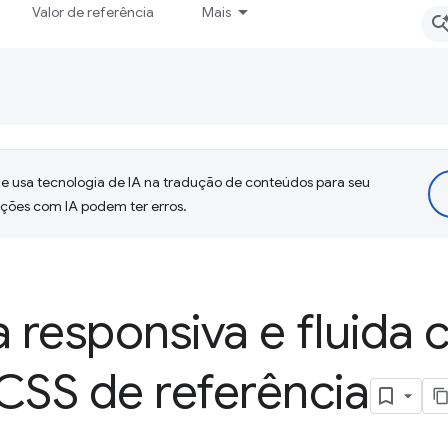
Valor de referência
Mais
 usa tecnologia de IA na tradução de conteúdos para seu
uções com IA podem ter erros.
a responsiva e fluida
CSS de referência