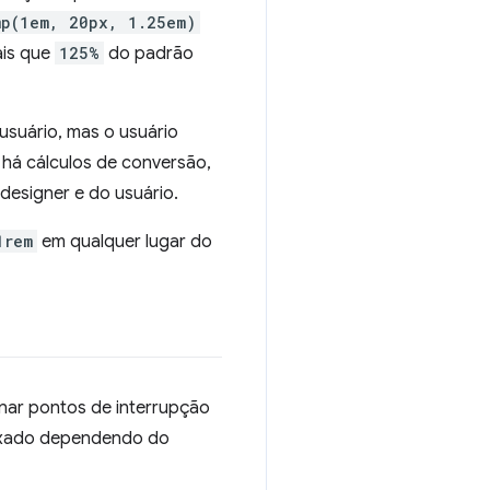
mp(1em, 20px, 1.25em)
ais que
125%
do padrão
usuário, mas o usuário
 há cálculos de conversão,
designer e do usuário.
1rem
em qualquer lugar do
onar pontos de interrupção
 fixado dependendo do