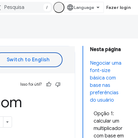
/
Fazer login
Nesta página
Negociar uma
font-size
básica com
Isso foi útil?
base nas
preferências
 com
do usuário
Opção 1:
calcular um
multiplicador
com base em