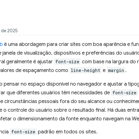
 de 2025
eb
é uma abordagem para criar sites com boa aparência e fu
anela de visualização, dispositivos e preferências do usuár
ral geralmente é ajustar
font-size
com base na largura do 
 valores de espaçamento como
line-height
e
margin
.
o pensar no espaço disponível no navegador e ajustar a tipo
ar que diferentes usuários têm necessidades de
font-size
e circunstâncias pessoais fora do seu alcance ou conhecime
re o controle do usuário sobre o resultado final. Há duas entr
afetar o dimensionamento da fonte enquanto navegam na We
ncia
font-size
padrão em todos os sites.