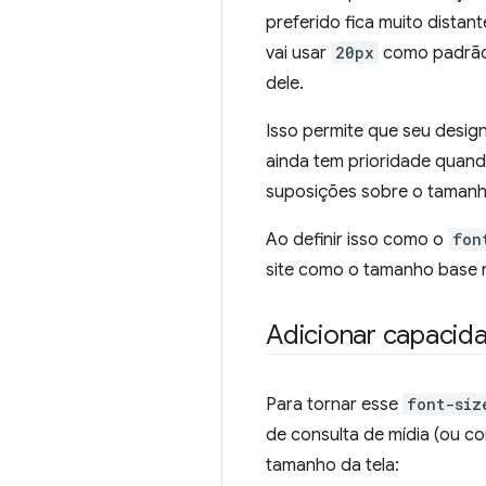
preferido fica muito dista
vai usar
20px
como padrão,
dele.
Isso permite que seu desig
ainda tem prioridade quando
suposições sobre o tamanho
Ao definir isso como o
fon
site como o tamanho base 
Adicionar capacid
Para tornar esse
font-siz
de consulta de mídia (ou c
tamanho da tela: