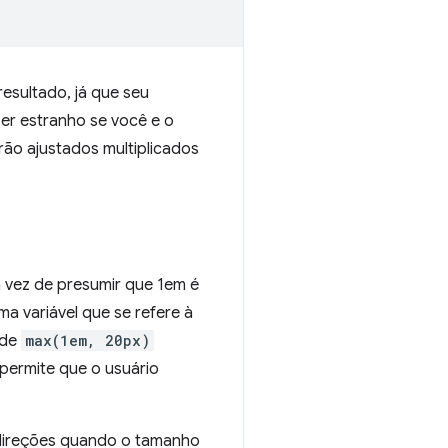
esultado, já que seu
ser estranho se você e o
ão ajustados multiplicados
 vez de presumir que 1em é
 variável que se refere à
de
max(1em, 20px)
o permite que o usuário
 direções quando o tamanho