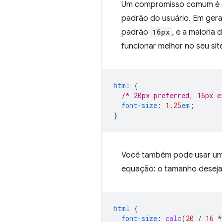
Um compromisso comum é d
padrão do usuário. Em ger
padrão
16px
, e a maiori
funcionar melhor no seu si
html
{
/* 20px preferred, 16px e
font-size
:
1.25
em
;
}
Você também pode usar u
equação: o tamanho desejad
html
{
font-size
:
calc
(
20
/
16
*