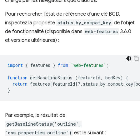
charge par les navigateurs que d'autres.
Pour rechercher l'état de référence d'une clé BCD,
inspectez la propriété
status.by_compat_key
de l'objet
de fonctionnalité (disponible dans
web-features
3.6.0
et versions ultérieures) :
import
{
features
}
from
'web-features'
;
function
getBaselineStatus
(
featureId
,
bcdKey
)
{
return
features
[
featureId
]
?
.
status
.
by_compat_key
[
b
}
Par exemple, le résultat de
getBaselineStatus('outline',
'css.properties.outline')
est le suivant :