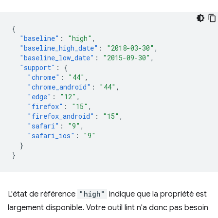
{
"baseline"
:
"high"
,
"baseline_high_date"
:
"2018-03-30"
,
"baseline_low_date"
:
"2015-09-30"
,
"support"
:
{
"chrome"
:
"44"
,
"chrome_android"
:
"44"
,
"edge"
:
"12"
,
"firefox"
:
"15"
,
"firefox_android"
:
"15"
,
"safari"
:
"9"
,
"safari_ios"
:
"9"
}
}
L'état de référence
"high"
indique que la propriété est
largement disponible. Votre outil lint n'a donc pas besoin