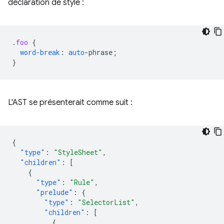
déclaration de style :
.
foo
{
word-break
:
auto
-
phrase
;
}
L'AST se présenterait comme suit :
{
"type"
:
"StyleSheet"
,
"children"
:
[
{
"type"
:
"Rule"
,
"prelude"
:
{
"type"
:
"SelectorList"
,
"children"
:
[
{