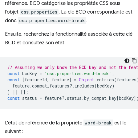
référence. BCD catégorise les propriétés CSS sous
l'objet
css.properties
. La clé BCD correspondante est
donc
css.properties.word-break
.
Ensuite, recherchez la fonctionnalité associée à cette clé
BCD et consultez son état.
// Assuming we only know the BCD key and not the fea
const
bcdKey
=
'css.properties.word-break'
;
const
[
featureId
,
feature
]
=
Object
.
entries
(
features
feature
.
compat_features
?
.
includes
(
bcdKey
)
)
||
[];
const
status
=
feature
?
.
status
.
by_compat_key
[
bcdKey
]
L'état de référence de la propriété
word-break
est le
suivant :