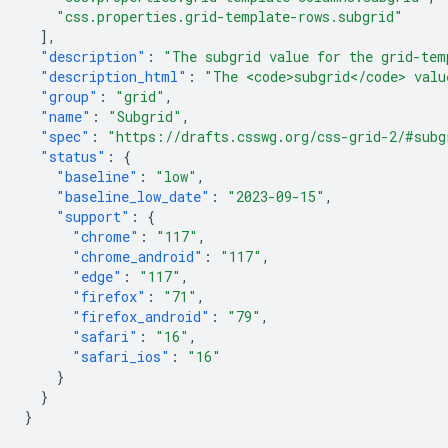
"css.properties.grid-template-rows.subgrid"
],
"description"
:
"The subgrid value for the grid-tem
"description_html"
:
"The <code>subgrid</code> valu
"group"
:
"grid"
,
"name"
:
"Subgrid"
,
"spec"
:
"https://drafts.csswg.org/css-grid-2/#subg
"status"
:
{
"baseline"
:
"low"
,
"baseline_low_date"
:
"2023-09-15"
,
"support"
:
{
"chrome"
:
"117"
,
"chrome_android"
:
"117"
,
"edge"
:
"117"
,
"firefox"
:
"71"
,
"firefox_android"
:
"79"
,
"safari"
:
"16"
,
"safari_ios"
:
"16"
}
}
}