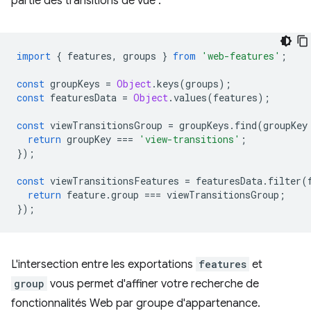
partie des transitions de vue :
import
{
features
,
groups
}
from
'web-features'
;
const
groupKeys
=
Object
.
keys
(
groups
);
const
featuresData
=
Object
.
values
(
features
);
const
viewTransitionsGroup
=
groupKeys
.
find
(
groupKey
return
groupKey
===
'view-transitions'
;
});
const
viewTransitionsFeatures
=
featuresData
.
filter
(
return
feature
.
group
===
viewTransitionsGroup
;
});
L'intersection entre les exportations
features
et
group
vous permet d'affiner votre recherche de
fonctionnalités Web par groupe d'appartenance.