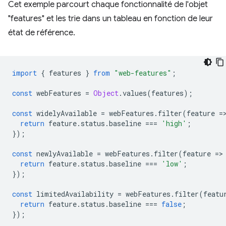
Cet exemple parcourt chaque fonctionnalité de l'objet
"features" et les trie dans un tableau en fonction de leur
état de référence.
import
{
features
}
from
"web-features"
;
const
webFeatures
=
Object
.
values
(
features
);
const
widelyAvailable
=
webFeatures
.
filter
(
feature
=
return
feature
.
status
.
baseline
===
'high'
;
});
const
newlyAvailable
=
webFeatures
.
filter
(
feature
=
>
return
feature
.
status
.
baseline
===
'low'
;
});
const
limitedAvailability
=
webFeatures
.
filter
(
featu
return
feature
.
status
.
baseline
===
false
;
});