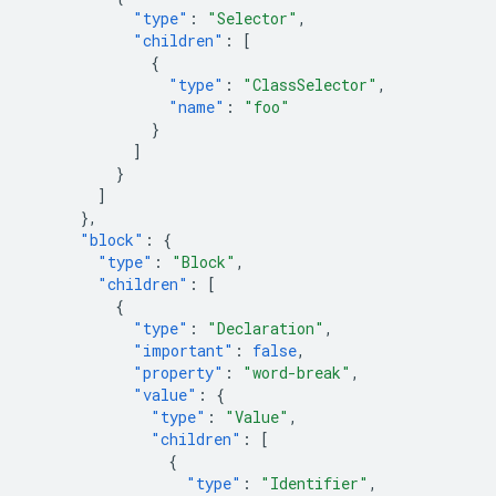
"type"
:
"Selector"
,
"children"
:
[
{
"type"
:
"ClassSelector"
,
"name"
:
"foo"
}
]
}
]
},
"block"
:
{
"type"
:
"Block"
,
"children"
:
[
{
"type"
:
"Declaration"
,
"important"
:
false
,
"property"
:
"word-break"
,
"value"
:
{
"type"
:
"Value"
,
"children"
:
[
{
"type"
:
"Identifier"
,