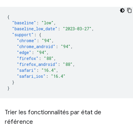
{
"baseline"
:
"low"
,
"baseline_low_date"
:
"2023-03-27"
,
"support"
:
{
"chrome"
:
"94"
,
"chrome_android"
:
"94"
,
"edge"
:
"94"
,
"firefox"
:
"88"
,
"firefox_android"
:
"88"
,
"safari"
:
"16.4"
,
"safari_ios"
:
"16.4"
}
}
Trier les fonctionnalités par état de
référence