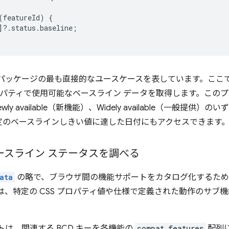
(
featureId
)
{
]
?
.
status
.
baseline
;
パッケージの最も直接的なユースケースを表しています。ここでは
パティで使用可能なベースライン データを取得します。このプロパテ
、Newly available（新機能）、Widely available（一般
特定のベースラインしきい値に達した日付にもアクセスできます
ベースライン ステータスを調べる
ata
の略で、ブラウザ間の機能サポートをカタログ化するために
ーは、特定の CSS プロパティ値や仕様で定義された動作のサブ
は、関連する BCD キーを各機能の
compat_features
配列