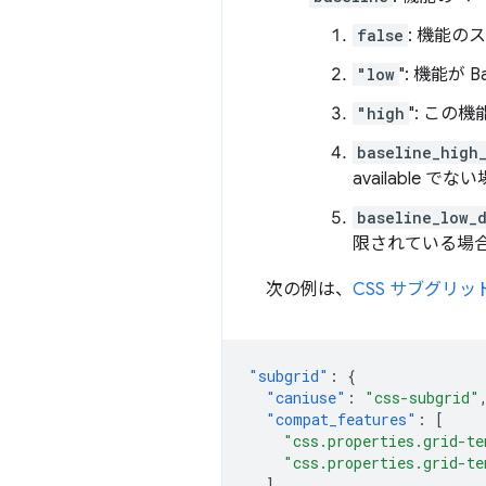
false
: 機能
"low
": 機能が B
"high
": この機
baseline_high
available 
baseline_low_
限されている場
次の例は、
CSS サブグリッ
"subgrid"
:
{
"caniuse"
:
"css-subgrid"
"compat_features"
:
[
"css.properties.grid-te
"css.properties.grid-te
],