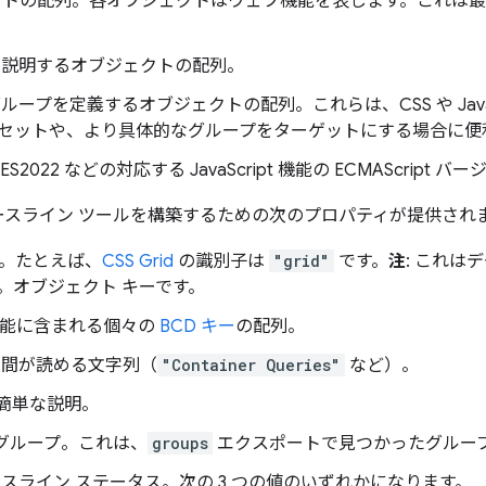
ェクトの配列。各オブジェクトはウェブ機能を表します。これは
ザを説明するオブジェクトの配列。
グループを定義するオブジェクトの配列。これらは、CSS や JavaS
セットや、より具体的なグループをターゲットにする場合に便
3、ES2022 などの対応する JavaScript 機能の ECMAScrip
ースライン ツールを構築するための次のプロパティが提供され
子。たとえば、
CSS Grid
の識別子は
"grid"
です。
注
: これは
。オブジェクト キーです。
 機能に含まれる個々の
BCD キー
の配列。
人間が読める文字列（
"Container Queries"
など）。
の簡単な説明。
るグループ。これは、
groups
エクスポートで見つかったグルー
ースライン ステータス。次の 3 つの値のいずれかになります。