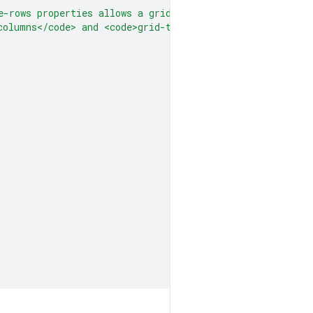
e-rows properties allows a grid item to inherit the grid
columns</code> and <code>grid-template-rows</code> prope