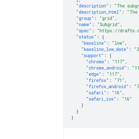
"description"
:
"The subg
"description_html"
:
"The
"group"
:
"grid"
,
"name"
:
"Subgrid"
,
"spec"
:
"https://drafts.
"status"
:
{
"baseline"
:
"low"
,
"baseline_low_date"
:
"
"support"
:
{
"chrome"
:
"117"
,
"chrome_android"
:
"1
"edge"
:
"117"
,
"firefox"
:
"71"
,
"firefox_android"
:
"
"safari"
:
"16"
,
"safari_ios"
:
"16"
}
}
}