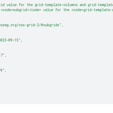
rid value for the grid-template-columns and grid-templat
 <code>subgrid</code> value for the <code>grid-template-
csswg.org/css-grid-2/#subgrids"
,
2023-09-15"
,
17"
,
79"
,