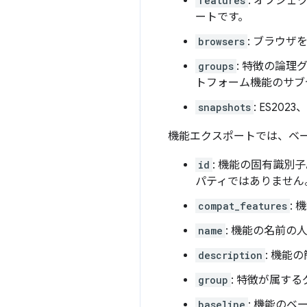
features
: オブジ
ートです。
browsers
: ブラウ
groups
: 特徴の論理
トフォーム機能のサブ
snapshots
: ES202
機能エクスポートでは、ベ
id
: 機能の固有識別
パティではありません
compat_features
:
name
: 機能の名前の
description
: 機能
group
: 特徴が属す
baseline
: 機能のベ