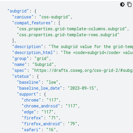
"subgrid"
:
{
"caniuse"
:
"css-subgrid"
,
"compat_features"
:
[
"css.properties.grid-template-columns.subgrid"
,
"css.properties.grid-template-rows.subgrid"
],
"description"
:
"The subgrid value for the grid-tem
"description_html"
:
"The <code>subgrid</code> valu
"group"
:
"grid"
,
"name"
:
"Subgrid"
,
"spec"
:
"https://drafts.csswg.org/css-grid-2/#subg
"status"
:
{
"baseline"
:
"low"
,
"baseline_low_date"
:
"2023-09-15"
,
"support"
:
{
"chrome"
:
"117"
,
"chrome_android"
:
"117"
,
"edge"
:
"117"
,
"firefox"
:
"71"
,
"firefox_android"
:
"79"
,
"safari"
:
"16"
,