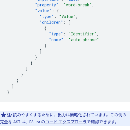
"property"
:
"word-break"
,
"value"
:
{
"type"
:
"Value"
,
"children"
:
[
{
"type"
:
"Identifier"
,
"name"
:
"auto-phrase"
}
]
}
}
]
}
}
]
}
注:
読みやすくするために、出力は簡略化されています。この例の
完全な AST は、ESLint の
コード エクスプローラ
で確認できます。