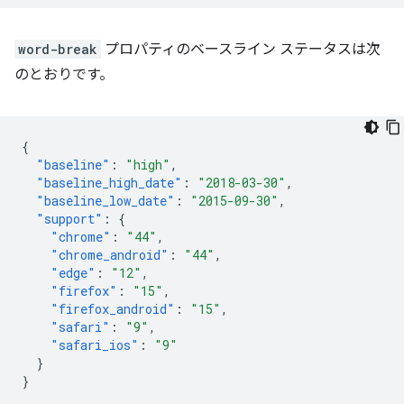
word-break
プロパティのベースライン ステータスは次
のとおりです。
{
"baseline"
:
"high"
,
"baseline_high_date"
:
"2018-03-30"
,
"baseline_low_date"
:
"2015-09-30"
,
"support"
:
{
"chrome"
:
"44"
,
"chrome_android"
:
"44"
,
"edge"
:
"12"
,
"firefox"
:
"15"
,
"firefox_android"
:
"15"
,
"safari"
:
"9"
,
"safari_ios"
:
"9"
}
}