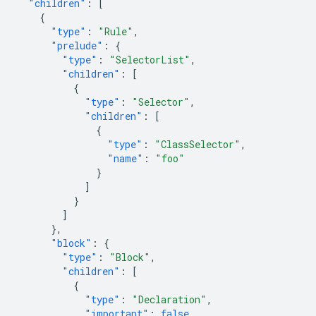
"children"
:
[
{
"type"
:
"Rule"
,
"prelude"
:
{
"type"
:
"SelectorList"
,
"children"
:
[
{
"type"
:
"Selector"
,
"children"
:
[
{
"type"
:
"ClassSelector"
,
"name"
:
"foo"
}
]
}
]
},
"block"
:
{
"type"
:
"Block"
,
"children"
:
[
{
"type"
:
"Declaration"
,
"important"
:
false
,