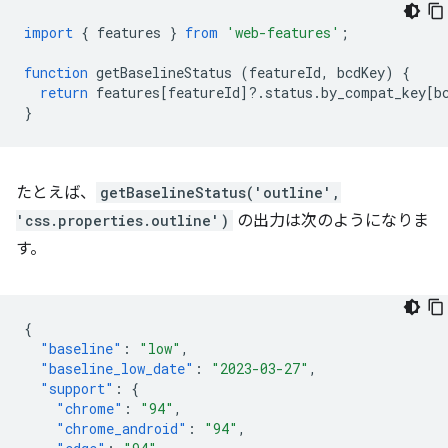
import
{
features
}
from
'web-features'
;
function
getBaselineStatus
(
featureId
,
bcdKey
)
{
return
features
[
featureId
]
?
.
status
.
by_compat_key
[
b
}
たとえば、
getBaselineStatus('outline',
'css.properties.outline')
の出力は次のようになりま
す。
{
"baseline"
:
"low"
,
"baseline_low_date"
:
"2023-03-27"
,
"support"
:
{
"chrome"
:
"94"
,
"chrome_android"
:
"94"
,