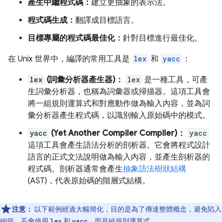
產生中繼程式碼：
建立更抽象的表示法。
程式碼生成：
翻譯成目標語言。
目標專屬的程式碼最佳化：
針對目標進行最佳化。
在 Unix 世界中，編譯的常用工具是
lex
和
yacc
：
lex
(詞彙分析器產生器)：
lex
是一種工具，可產
生詞彙分析器，也稱為詞彙器或掃描器。這項工具會
將一組規則運算式和對應動作做為輸入內容，並為詞
彙分析器產生程式碼，以識別輸入原始碼中的模式。
yacc
(Yet Another Compiler Compiler)：
yacc
這項工具會產生語法分析的剖析器。它會將程式設計
語言的正式文法說明做為輸入內容，並產生剖析器的
程式碼。剖析器通常會產生
抽象語法樹狀結構
(AST)，代表原始碼的階層式結構。
注意：
以下範例經過大幅簡化，目的是為了傳達整體概念，避免陷入
細節。不會使用
和
，而是純規則運算式。_
lex
yacc