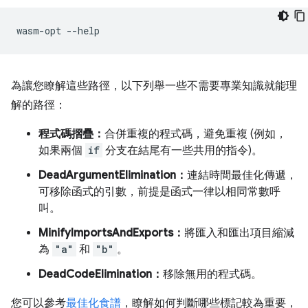
wasm-opt
為讓您瞭解這些路徑，以下列舉一些不需要專業知識就能理
解的路徑：
程式碼摺疊：
合併重複的程式碼，避免重複 (例如，
如果兩個
if
分支在結尾有一些共用的指令)。
DeadArgumentElimination：
連結時間最佳化傳遞，
可移除函式的引數，前提是函式一律以相同常數呼
叫。
MinifyImportsAndExports：
將匯入和匯出項目縮減
為
"a"
和
"b"
。
DeadCodeElimination：
移除無用的程式碼。
您可以參考
最佳化食譜
，瞭解如何判斷哪些標記較為重要，