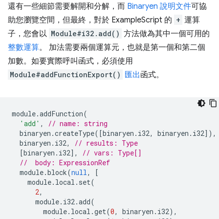
還有一些細節需要解開和分解，而
Binaryen 說明文件
可協
助您瀏覽空間，但最終，對於 ExampleScript 的
+
運算
子，您會以
Module#i32.add()
方法做為其中一個可用的
整數運算
。 加法需要兩個運算元，也就是第一個和第二個
加數。如要實際呼叫函式，必須使用
Module#addFunctionExport()
匯出
函式。
module
.
addFunction
(
'add'
,
// name: string
binaryen
.
createType
([
binaryen
.
i32
,
binaryen
.
i32
]),
binaryen
.
i32
,
// results: Type
[
binaryen
.
i32
],
// vars: Type[]
//  body: ExpressionRef
module
.
block
(
null
,
[
module
.
local
.
set
(
2
,
module
.
i32
.
add
(
module
.
local
.
get
(
0
,
binaryen
.
i32
),