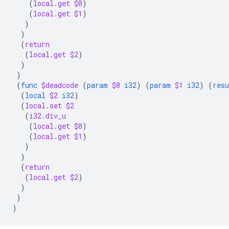
(
local.get
$0
)
(
local.get
$1
)
)
)
(
return
(
local.get
$2
)
)
)
(
func
$deadcode
(
param
$0
i32
)
(
param
$1
i32
)
(
resu
(
local
$2
i32
)
(
local.set
$2
(
i32.div_u
(
local.get
$0
)
(
local.get
$1
)
)
)
(
return
(
local.get
$2
)
)
)
)