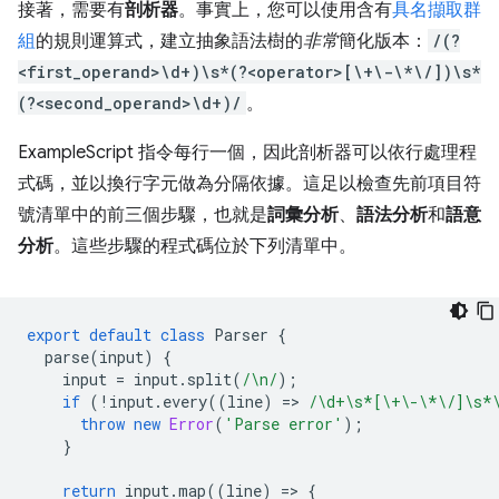
接著，需要有
剖析器
。事實上，您可以使用含有
具名擷取群
組
的規則運算式，建立抽象語法樹的
非常
簡化版本：
/(?
<first_operand>\d+)\s*(?<operator>[\+\-\*\/])\s*
(?<second_operand>\d+)/
。
ExampleScript 指令每行一個，因此剖析器可以依行處理程
式碼，並以換行字元做為分隔依據。這足以檢查先前項目符
號清單中的前三個步驟，也就是
詞彙分析
、
語法分析
和
語意
分析
。這些步驟的程式碼位於下列清單中。
export
default
class
Parser
{
parse
(
input
)
{
input
=
input
.
split
(
/\n/
);
if
(
!
input
.
every
((
line
)
=
>
/\d+\s*[\+\-\*\/]\s*
throw
new
Error
(
'Parse error'
);
}
return
input
.
map
((
line
)
=
>
{