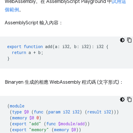
WebAssembly。在 AssemblyScript Playground 中
試用這
個範例
。
AssemblyScript 輸入內容：
export
function
add
(
a
:
i32
,
b
:
i32
)
:
i32
{
return
a
+
b
;
}
Binaryen 生成的相應 WebAssembly 程式碼 (文字形式)：
(
module
(
type
$0
(
func
(
param
i32
i32
)
(
result
i32
)))
(
memory
$0
0
)
(
export
"add"
(
func
$module/add
))
(
export
"memory"
(
memory
$0
))