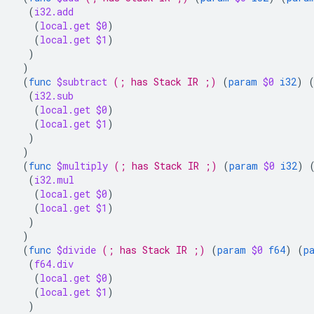
(
i32.add
(
local.get
$0
)
(
local.get
$1
)
)
)
(
func
$subtract
(; has Stack IR ;)
(
param
$0
i32
)
(
i32.sub
(
local.get
$0
)
(
local.get
$1
)
)
)
(
func
$multiply
(; has Stack IR ;)
(
param
$0
i32
)
(
i32.mul
(
local.get
$0
)
(
local.get
$1
)
)
)
(
func
$divide
(; has Stack IR ;)
(
param
$0
f64
)
(
p
(
f64.div
(
local.get
$0
)
(
local.get
$1
)
)