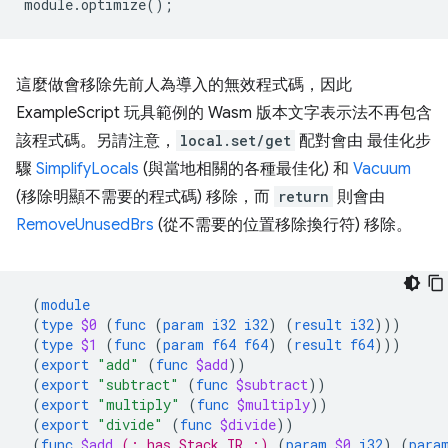
module
.
optimize
();
這麼做會移除先前人為導入的無效程式碼，因此
ExampleScript 玩具範例的 Wasm 版本文字表示法不再包含
該程式碼。另請注意，
local.set/get
配對會由 最佳化步
驟
SimplifyLocals
(與當地相關的各種最佳化) 和
Vacuum
(移除明顯不需要的程式碼) 移除，而
return
則會由
RemoveUnusedBrs
(從不需要的位置移除換行符) 移除。
(
module
(
type
$0
(
func
(
param
i32
i32
)
(
result
i32
)))
(
type
$1
(
func
(
param
f64
f64
)
(
result
f64
)))
(
export
"add"
(
func
$add
))
(
export
"subtract"
(
func
$subtract
))
(
export
"multiply"
(
func
$multiply
))
(
export
"divide"
(
func
$divide
))
(
func
$add
(; has Stack IR ;)
(
param
$0
i32
)
(
para