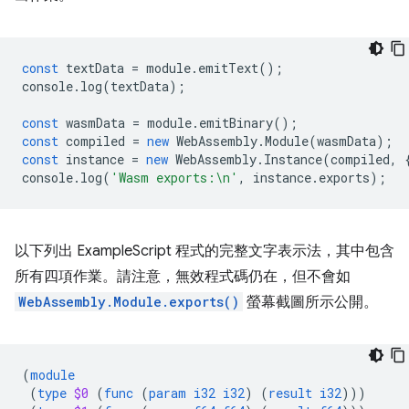
const
textData
=
module
.
emitText
();
console
.
log
(
textData
);
const
wasmData
=
module
.
emitBinary
();
const
compiled
=
new
WebAssembly
.
Module
(
wasmData
);
const
instance
=
new
WebAssembly
.
Instance
(
compiled
,
console
.
log
(
'Wasm exports:\n'
,
instance
.
exports
);
以下列出 ExampleScript 程式的完整文字表示法，其中包含
所有四項作業。請注意，無效程式碼仍在，但不會如
WebAssembly.Module.exports()
螢幕截圖所示公開。
(
module
(
type
$0
(
func
(
param
i32
i32
)
(
result
i32
)))