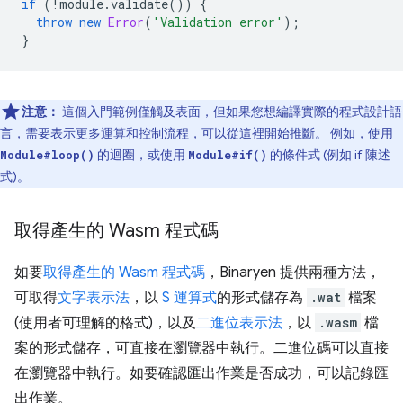
if
(
!
module
.
validate
())
{
throw
new
Error
(
'Validation error'
);
}
注意：
這個入門範例僅觸及表面，但如果您想編譯實際的程式設計語
言，需要表示更多運算和
控制流程
，可以從這裡開始推斷。 例如，使用
的迴圈，或使用
的條件式 (例如 if 陳述
Module#loop()
Module#if()
式)。
取得產生的 Wasm 程式碼
如要
取得產生的 Wasm 程式碼
，Binaryen 提供兩種方法，
可取得
文字表示法
，以
S 運算式
的形式儲存為
.wat
檔案
(使用者可理解的格式)，以及
二進位表示法
，以
.wasm
檔
案的形式儲存，可直接在瀏覽器中執行。二進位碼可以直接
在瀏覽器中執行。如要確認匯出作業是否成功，可以記錄匯
出作業。