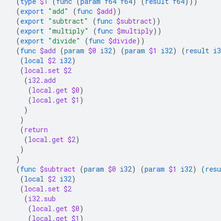
(
type
$1
(
func
(
param
f64
f64
)
(
result
f64
)))
(
export
"add"
(
func
$add
))
(
export
"subtract"
(
func
$subtract
))
(
export
"multiply"
(
func
$multiply
))
(
export
"divide"
(
func
$divide
))
(
func
$add
(
param
$0
i32
)
(
param
$1
i32
)
(
result
i3
(
local
$2
i32
)
(
local.set
$2
(
i32.add
(
local.get
$0
)
(
local.get
$1
)
)
)
(
return
(
local.get
$2
)
)
)
(
func
$subtract
(
param
$0
i32
)
(
param
$1
i32
)
(
resu
(
local
$2
i32
)
(
local.set
$2
(
i32.sub
(
local.get
$0
)
(
local.get
$1
)