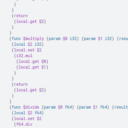
)
)
(
return
(
local.get
$2
)
)
)
(
func
$multiply
(
param
$0
i32
)
(
param
$1
i32
)
(
res
(
local
$2
i32
)
(
local.set
$2
(
i32.mul
(
local.get
$0
)
(
local.get
$1
)
)
)
(
return
(
local.get
$2
)
)
)
(
func
$divide
(
param
$0
f64
)
(
param
$1
f64
)
(
result
(
local
$2
f64
)
(
local.set
$2
(
f64.div