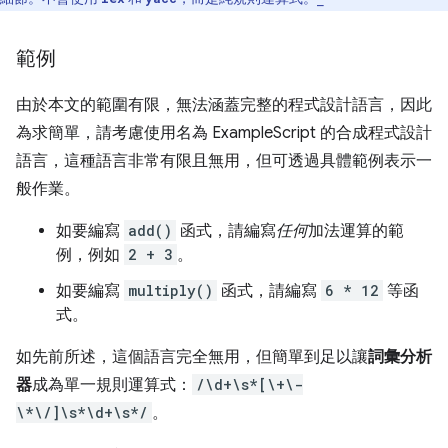
範例
由於本文的範圍有限，無法涵蓋完整的程式設計語言，因此
為求簡單，請考慮使用名為 ExampleScript 的合成程式設計
語言，這種語言非常有限且無用，但可透過具體範例表示一
般作業。
如要編寫
add()
函式，請編寫
任何
加法運算的範
例，例如
2 + 3
。
如要編寫
multiply()
函式，請編寫
6 * 12
等函
式。
如先前所述，這個語言完全無用，但簡單到足以讓
詞彙分析
器
成為單一規則運算式：
/\d+\s*[\+\-
\*\/]\s*\d+\s*/
。