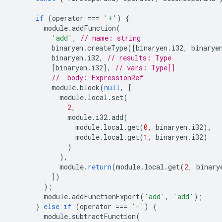
if
(
operator
===
'+'
)
{
module
.
addFunction
(
'add'
,
// name: string
binaryen
.
createType
([
binaryen
.
i32
,
binarye
binaryen
.
i32
,
// results: Type
[
binaryen
.
i32
],
// vars: Type[]
//  body: ExpressionRef
module
.
block
(
null
,
[
module
.
local
.
set
(
2
,
module
.
i32
.
add
(
module
.
local
.
get
(
0
,
binaryen
.
i32
),
module
.
local
.
get
(
1
,
binaryen
.
i32
)
)
),
module
.
return
(
module
.
local
.
get
(
2
,
binary
])
);
module
.
addFunctionExport
(
'add'
,
'add'
);
}
else
if
(
operator
===
'-'
)
{
module
.
subtractFunction
(