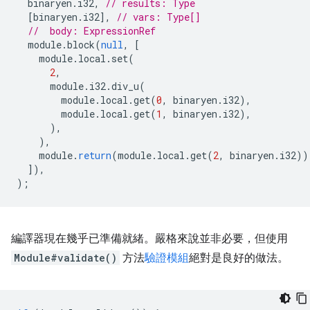
binaryen
.
i32
,
// results: Type
[
binaryen
.
i32
],
// vars: Type[]
//  body: ExpressionRef
module
.
block
(
null
,
[
module
.
local
.
set
(
2
,
module
.
i32
.
div_u
(
module
.
local
.
get
(
0
,
binaryen
.
i32
),
module
.
local
.
get
(
1
,
binaryen
.
i32
),
),
),
module
.
return
(
module
.
local
.
get
(
2
,
binaryen
.
i32
))
]),
);
編譯器現在幾乎已準備就緒。嚴格來說並非必要，但使用
Module#validate()
方法
驗證模組
絕對是良好的做法。