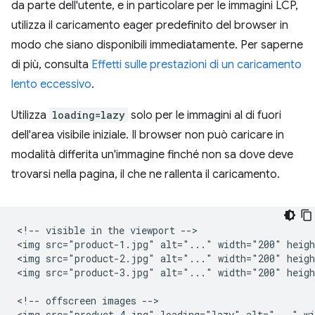
da parte dell'utente, e in particolare per le immagini LCP,
utilizza il caricamento eager predefinito del browser in
modo che siano disponibili immediatamente. Per saperne
di più, consulta
Effetti sulle prestazioni di un caricamento
lento eccessivo
.
Utilizza
loading=lazy
solo per le immagini al di fuori
dell'area visibile iniziale. Il browser non può caricare in
modalità differita un'immagine finché non sa dove deve
trovarsi nella pagina, il che ne rallenta il caricamento.
<!-- visible in the viewport -->

<img src="product-1.jpg" alt="..." width="200" heigh
<img src="product-2.jpg" alt="..." width="200" heigh
<img src="product-3.jpg" alt="..." width="200" heigh
<!-- offscreen images -->

<img src="product-4.jpg" loading="lazy" alt="..." wi