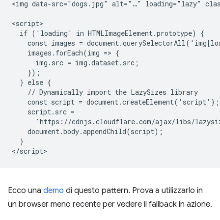
<img data-src="dogs.jpg" alt="…" loading="lazy" clas
<script>

  if ('loading' in HTMLImageElement.prototype) {

    const images = document.querySelectorAll('img[lo
    images.forEach(img => {

      img.src = img.dataset.src;

    });

  } else {

    // Dynamically import the LazySizes library

    const script = document.createElement('script');

    script.src =

      'https://cdnjs.cloudflare.com/ajax/libs/lazysi
    document.body.appendChild(script);

  }

Ecco una
demo
di questo pattern. Prova a utilizzarlo in
un browser meno recente per vedere il fallback in azione.