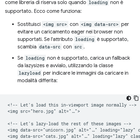
come libreria di riserva solo quando
loading
non è
supportato. Ecco come funziona:
Sostituisci
<img src>
con
<img data-src>
per
evitare un caricamento eager nei browser non
supportati. Se l'attributo
loading
è supportato,
scambia
data-src
con
src
.
Se
loading
non è supportato, carica un fallback
da lazysizes e avvialo, utilizzando la classe
lazyload
per indicare le immagini da caricare in
modalità differita:
<!-- Let's load this in-viewport image normally -->

<img src="hero.jpg" alt="…">

<!-- Let's lazy-load the rest of these images -->

<img data-src="unicorn.jpg" alt="…" loading="lazy" c
<img data-src="cats.jpg" alt="…" loading="lazy" clas