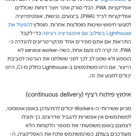
אפליקציות PWA. הכלי סורק אתר ויוצר דוחות שכוללים
אפליקציות לנייד (PWA), ביצועים, נגישות, אופטימיזציה
למנועי חיפוש ושיטות מומלצות אחרות. מומלץ
להפעיל את
Lighthouse בשילוב עם אינטגרציה רציפה
כדי לקבל
התראות אם אתם מפירים אחד מהקריטריונים להגדרה כ-
PWA. זה קרה לנו פעם אחת, כשה-service worker לא
הוטמע ולא שמנו לב לכך לפני ששלחנו את הגרסה לסביבת
הייצור. אם היינו משתמשים ב-Lighthouse כחלק מ-CI, היינו
יכולים למנוע את זה.
אימוץ פיתוח רציף (continuous delivery)
מכיוון ששירותי ה-Workers יכולים להתעדכן באופן אוטומטי,
למשתמשים אין אפשרות להגביל שדרוגים. כך תוכלו
לצמצם באופן משמעותי את מספר הלקוחות הלא
מעודכנים בעולם. כשהמשתמש פתח את האפליקציה, ה-