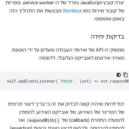
יצרה קובץ JavaScript נפרד של ה-service worker. ספריות
של קובצי שירות כמו
Workbox
מבצעות את התהליך הזה
באופן אוטומטי.
בדיקות יחידה
ממשקי ה-API של שירותי העבודה פועלים על ידי הוספת
מאזיני אירועים לאובייקט הגלובלי. לדוגמה:
self
.
addEventListener
(
'fetch'
,
(
evt
)
=
>
evt
.
respondW
יכול להיות שיהיה קשה לבדוק את זה כי צריך ליצור תרמית
של הטריגר של האירוע, של אובייקט האירוע, להמתין
להפעלה החוזרת (callback) של
respondWith()
ואז
להמתין להבטחה, ולבסוף לבצע טענת נכוֹנוּת (assertion)