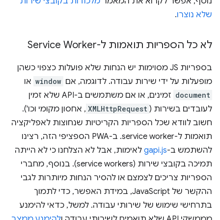
נוסף, אפשר לקרוא את המאמר
מלכודות בקובצי שירות
שלא נוצרו
.
לא כל הספריות תואמות ל-Service Worker
בספריות JS מסוימות יש הנחות שלא פועלות כצפוי כשהן
מופעלות על ידי שירות עבודה. לדוגמה, אם
window
או
document
זמינים, או אם משתמשים ב-API שלא זמין
לעובדים בשירות (
XMLHttpRequest
, אחסון מקומי וכו').
חשוב לוודא שכל הספריות הקריטיות שנחוצות לאפליקציה
תואמות ל-service worker. ב-PWA הספציפי הזה, רצינו
להשתמש ב-
gapi.js
לאימות, אבל לא הצלחנו כי לא הייתה
תמיכה בקובצי שירות (service workers). בנוסף, מחברי
הספריות צריכים לצמצם או להסיר הנחות מיותרות לגבי
ההקשר של JavaScript, במידת האפשר, כדי לתמוך
בתרחישי שימוש של שירותי עבודה. למשל, כדאי להימנע
מממשקי API שלא תואמים לשירותי עבודה ו
להימנע ממצב