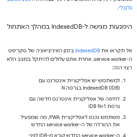
גלובלי
.
הימנעות מגישה ל-Indexed
DB במהלך האתחול
אל תקראו את
IndexedDB
בזמן האיניציאציה של סקריפט
ה-service worker, אחרת אתם עלולים להיתקל במצב הלא
רצוי הזה:
למשתמש יש אפליקציית אינטרנט עם
IndexedDB (IDB) בגרסה N
דחיפה של אפליקציית אינטרנט חדשה עם
גרסת IDB N+1
משתמש נכנס לאפליקציית PWA, מה שמפעיל
את ההורדה של ה-service worker החדש
ה-service worker החדש קורא מ-IDB לפני