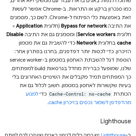
שתוכלו לנפות באגים בו או לעבוד עם ממשקי API אחרים,
כמו סנכרון ברקע או התראות. ב-Chrome אפשר לעשות
זאת באמצעות כלי הפיתוח ל-Chrome. לשם כך, מסמנים
את התיבה
Bypass for network
(חלונית
Application
>
חלונית
Service workers
) ומסמנים גם את התיבה
Disable
cache
בחלונית
Network
כדי להשבית גם את מטמון
הזיכרון. כדי לכסות יותר דפדפנים, בחרנו בפתרון אחר:
הוספת דגל להשבתת האחסון במטמון ב-service worker
שלנו, שמופעל כברירת מחדל בגרסאות build למפתחים.
כך המפתחים תמיד מקבלים את השינויים האחרונים בלי
בעיות שקשורות לאחסון במטמון. חשוב לכלול גם את
הכותרת
Cache-Control: no-cache
כדי
למנוע
מהדפדפן לשמור נכסים בזיכרון cache
.
Lighthouse
ב-
Lighthouse
יש כמה כלים לניפוי באגים שיעזרו לכם לפתח