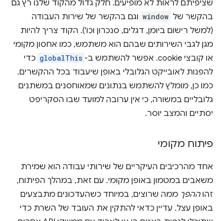
שציפיתם לראות לא מופיעים. חלק גדול מהקוד שלנו רץ גם
בהקשר של
window
וגם בהקשר של שירות העבודה
(למשל רישום ביומן, דגלים, סנכרון וכו'). הקוד צריך להיות
מגן לגבי השירותים שבהם הוא משתמש, כמו אחסון מקומי
או קובצי cookie. אפשר להשתמש ב-
globalThis
כדי
להפנות לאובייקט הגלובלי באופן שיעבוד בכל ההקשרים.
כמו כן, מומלץ להשתמש בנתונים שמאוחסנים במשתנים
גלובליים במשורה, כי אין ערובה למועד שבו הסקריפט
יסתיים והמצב יוסר.
פיתוח מקומי
אחד מהרכיבים העיקריים של שירותי עבודה הוא שמירת
משאבים במטמון באופן מקומי. עם זאת, במהלך הפיתוח,
זהו
ההפך
ממה שרוצים, במיוחד כשהעדכונים מתבצעים
באופן עצל. עדיין כדאי להתקין את העובד של השרת כדי