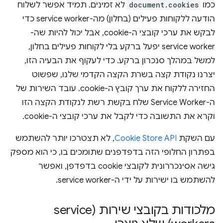
כמו
document.cookies
לא זמינים. תמיד אפשר לשלוח
הודעה ללקוחות פעילים (בחלון) מה-service worker כדי
לבקש את ערכי קובצי ה-cookie, אבל יכול להיות שה-
service worker יפעל ברקע בלי לקוחות פעילים בחלון,
למשל במהלך סנכרון ברקע. כדי לעקוף את הבעיה הזו,
יצרנו נקודת קצה בשרת הקצה הקדמי שלנו, שפשוט
החזירה ללקוח את ערך קובץ ה-cookie. עובד השירות של
ה-Service Worker שלח בקשת רשת לנקודת הקצה הזו
וקרא את התשובה כדי לקבל את ערכי קובצי ה-cookie.
עם השקת
Cookie Store API
, לא תצטרכו יותר להשתמש
בפתרון החלופי הזה בדפדפנים שתומכים בו, כי הוא מספק
גישה אסינכררונית לקובצי cookie בדפדפן, ואפשר
להשתמש בו ישירות על ידי ה-service worker.
מלכודות בקובצי שירות (service