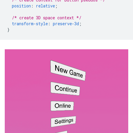
position
:
relative
;
/* create 3D space context */
transform-style
:
preserve-3d
;
}