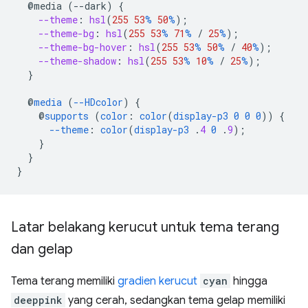
@media
(--dark)
{
--theme
:
hsl
(
255
53
%
50
%
);
--theme-bg
:
hsl
(
255
53
%
71
%
/
25
%
);
--theme-bg-hover
:
hsl
(
255
53
%
50
%
/
40
%
);
--theme-shadow
:
hsl
(
255
53
%
10
%
/
25
%
);
}
@
media
(
--HDcolor
)
{
@
supports
(
color
:
color
(
display-p3
0
0
0
))
{
--theme
:
color
(
display-p3
.
4
0
.
9
);
}
}
}
Latar belakang kerucut untuk tema terang
dan gelap
Tema terang memiliki
gradien kerucut
cyan
hingga
deeppink
yang cerah, sedangkan tema gelap memiliki