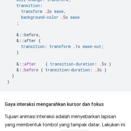
transition
:
transform
.2
s
ease
,
background-color
.5
s
ease
;
&
::before,
&
::after
{
transition
:
transform
.1
s
ease-out
;
}
&
::
after
{
transition-duration
:
.5
s
}
&
::
before
{
transition-duration
:
.3
s
}
}
}
Gaya interaksi mengarahkan kursor dan fokus
Tujuan animasi interaksi adalah menyebarkan lapisan
yang membentuk tombol yang tampak datar. Lakukan ini