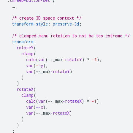
.
threeD-button-set
{
…
/* create 3D space context */
transform-style
:
preserve-3d
;
/* clamped menu rotation to not be too extreme */
transform
:
rotateY
(
clamp
(
calc
(
var
(
--
_max
-rotateY
)
*
-1
),
var
(
--y
),
var
(
--
_max
-rotateY
)
)
)
rotateX
(
clamp
(
calc
(
var
(
--
_max
-rotateX
)
*
-1
),
var
(
--x
),
var
(
--
_max
-rotateX
)
)
)
;