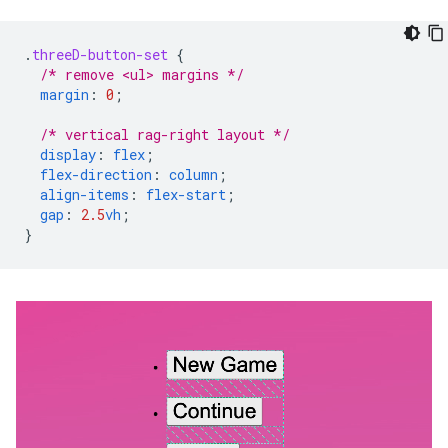
.
threeD-button-set
{
/* remove <ul> margins */
margin
:
0
;
/* vertical rag-right layout */
display
:
flex
;
flex-direction
:
column
;
align-items
:
flex-start
;
gap
:
2.5
vh
;
}