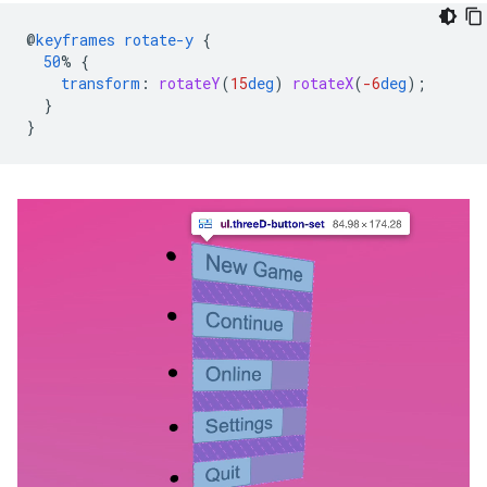
@
keyframes
rotate-y
{
50
%
{
transform
:
rotateY
(
15
deg
)
rotateX
(
-6
deg
);
}
}