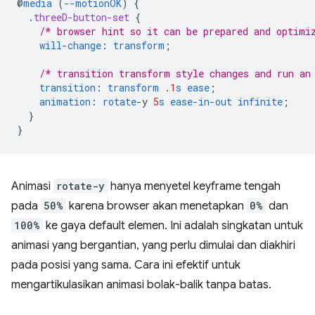
@
media
(
--motionOK
)
{
.
threeD-button-set
{
/* browser hint so it can be prepared and optimi
will-change
:
transform
;
/* transition transform style changes and run an
transition
:
transform
.1
s
ease
;
animation
:
rotate
-
y
5
s
ease-in-out
infinite
;
}
}
Animasi
rotate-y
hanya menyetel keyframe tengah
pada
50%
karena browser akan menetapkan
0%
dan
100%
ke gaya default elemen. Ini adalah singkatan untuk
animasi yang bergantian, yang perlu dimulai dan diakhiri
pada posisi yang sama. Cara ini efektif untuk
mengartikulasikan animasi bolak-balik tanpa batas.