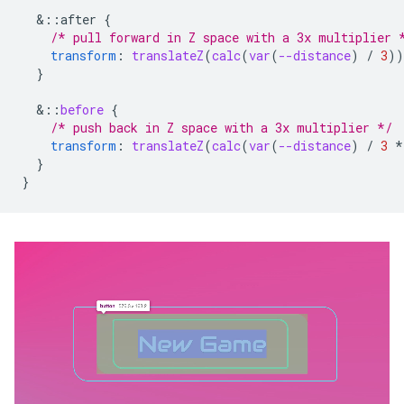
&
::after
{
/* pull forward in Z space with a 3x multiplier 
transform
:
translateZ
(
calc
(
var
(
--distance
)
/
3
))
}
&
::
before
{
/* push back in Z space with a 3x multiplier */
transform
:
translateZ
(
calc
(
var
(
--distance
)
/
3
*
}
}