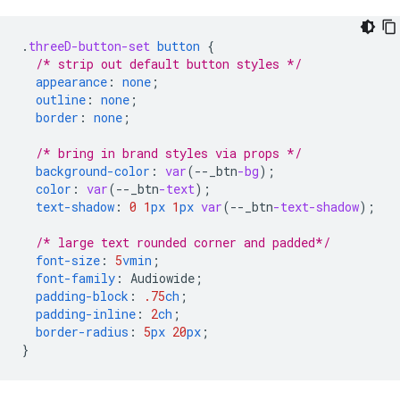
.
threeD-button-set
button
{
/* strip out default button styles */
appearance
:
none
;
outline
:
none
;
border
:
none
;
/* bring in brand styles via props */
background-color
:
var
(
--
_btn
-bg
);
color
:
var
(
--
_btn
-text
);
text-shadow
:
0
1
px
1
px
var
(
--
_btn
-text-shadow
);
/* large text rounded corner and padded*/
font-size
:
5
vmin
;
font-family
:
Audiowide
;
padding-block
:
.75
ch
;
padding-inline
:
2
ch
;
border-radius
:
5
px
20
px
;
}