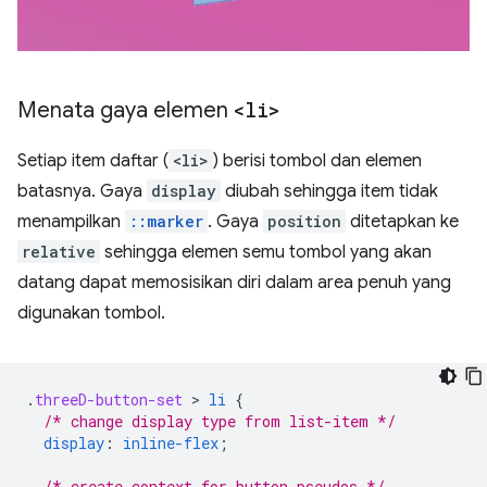
Menata gaya elemen
<li>
Setiap item daftar (
<li>
) berisi tombol dan elemen
batasnya. Gaya
display
diubah sehingga item tidak
menampilkan
::marker
. Gaya
position
ditetapkan ke
relative
sehingga elemen semu tombol yang akan
datang dapat memosisikan diri dalam area penuh yang
digunakan tombol.
.
threeD-button-set
 > 
li
{
/* change display type from list-item */
display
:
inline-flex
;
/* create context for button pseudos */