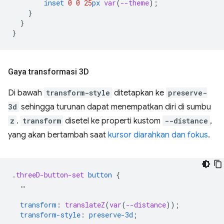
inset
0
0
25
px
var
(
--theme
);
}
}
}
Gaya transformasi 3D
Di bawah
transform-style
ditetapkan ke
preserve-
3d
sehingga turunan dapat menempatkan diri di sumbu
z
.
transform
disetel ke properti kustom
--distance
,
yang akan bertambah saat
kursor diarahkan dan fokus
.
.
threeD-button-set
button
{
…
transform
:
translateZ
(
var
(
--distance
));
transform-style
:
preserve-3d
;