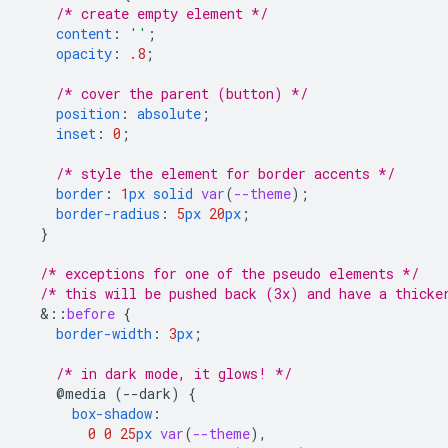
/* create empty element */
content
:
''
;
opacity
:
.8
;
/* cover the parent (button) */
position
:
absolute
;
inset
:
0
;
/* style the element for border accents */
border
:
1
px
solid
var
(
--theme
);
border-radius
:
5
px
20
px
;
}
/* exceptions for one of the pseudo elements */
/* this will be pushed back (3x) and have a thicke
&
::
before
{
border-width
:
3
px
;
/* in dark mode, it glows! */
@media
(--dark)
{
box-shadow
:
0
0
25
px
var
(
--theme
),