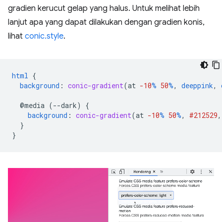
gradien kerucut gelap yang halus. Untuk melihat lebih
lanjut apa yang dapat dilakukan dengan gradien konis,
lihat
conic.style
.
html
{
background
:
conic-gradient
(
at
-10
%
50
%
,
deeppink
,
@media
(--dark)
{
background
:
conic-gradient
(
at
-10
%
50
%
,
#212529
,
}
}