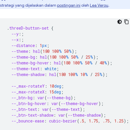
strategi yang dijelaskan dalam
postingan ini
oleh
Lea Verou
.
.
threeD-button-set
{
--y
:;
--x
:;
--distance
:
1
px
;
--theme
:
hsl
(
180
100
%
50
%
);
--theme-bg
:
hsl
(
180
100
%
50
%
/
25
%
);
--theme-bg-hover
:
hsl
(
180
100
%
50
%
/
40
%
);
--theme-text
:
white
;
--theme-shadow
:
hsl
(
180
100
%
10
%
/
25
%
);
--_max-rotateY
:
10
deg
;
--_max-rotateX
:
15
deg
;
--_btn-bg
:
var
(
--theme-bg
);
--_btn-bg-hover
:
var
(
--theme-bg-hover
);
--_btn-text
:
var
(
--theme-text
);
--_btn-text-shadow
:
var
(
--theme-shadow
);
--_bounce-ease
:
cubic-bezier
(
.5
,
1.75
,
.75
,
1.25
);