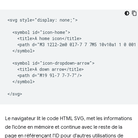
<svg style="display: none;">

  <symbol id="icon-home">

    <title>A home icon</title>

    <path d="M3 12l2-2m0 0l7-7 7 7M5 10v10a1 1 0 001 
  </symbol>

  <symbol id="icon-dropdown-arrow">

    <title>A down arrow</title>

    <path d="M19 9l-7 7-7-7"/>

  </symbol>

Le navigateur lit le code HTML SVG, met les informations
de l'icône en mémoire et continue avec le reste de la
page en référençant l'ID pour d'autres utilisations de