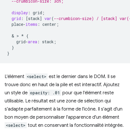
--crumbicon-size: 3ch;
display
:
grid
;
grid
:
[
stack
]
var
(
--crumbicon-size) / [stack] var(
place
-
items
:
center
;
  & > 
*
{
grid
-
area
:
stack
;
}
}
L'élément
<select>
est le dernier dans le DOM. Il se
trouve donc en haut de la pile et est interactif. Ajoutez
un style de
opacity: .01
pour que l'élément reste
utilisable. Le résultat est une zone de sélection qui
s'adapte parfaitement à la forme de l'icône. Il s'agit d'un
bon moyen de personnaliser l'apparence d'un élément
<select>
tout en conservant la fonctionnalité intégrée.