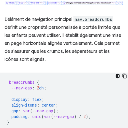
L'élément de navigation principal
nav.breadcrumbs
définit une propriété personnalisée à portée limitée que
les enfants peuvent utiliser. Il établit également une mise
en page horizontale alignée verticalement. Cela permet
de s'assurer que les crumbs, les séparateurs et les
icônes sont alignés.
.
breadcrumbs
{
--nav-gap
:
2
ch
;
display
:
flex
;
align-items
:
center
;
gap
:
var
(
--nav-gap
);
padding
:
calc
(
var
(
--nav-gap
)
/
2
);
}