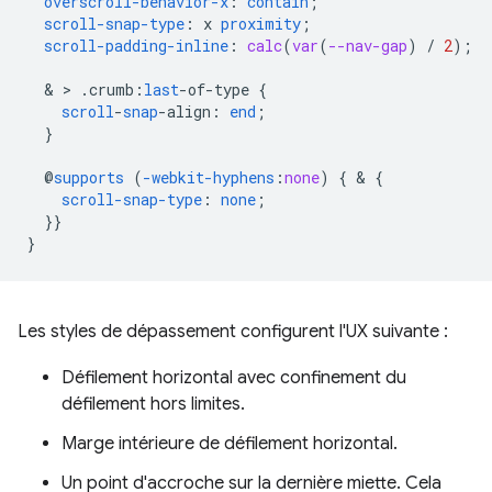
overscroll-behavior-x
:
contain
;
scroll-snap-type
:
x
proximity
;
scroll-padding-inline
:
calc
(
var
(
--nav-gap
)
/
2
);
  & > 
.
crumb
:
last
-
of-type
{
scroll
-
snap
-
align
:
end
;
}
@
supports
(
-webkit-hyphens
:
none
)
{
 & 
{
scroll-snap-type
:
none
;
}}
}
Les styles de dépassement configurent l'UX suivante :
Défilement horizontal avec confinement du
défilement hors limites.
Marge intérieure de défilement horizontal.
Un point d'accroche sur la dernière miette. Cela