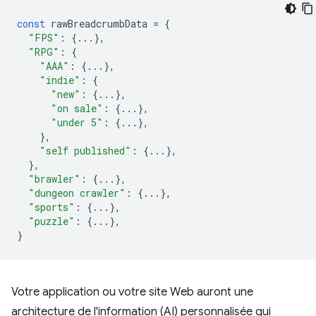
const
rawBreadcrumbData
=
{
"FPS"
:
{...},
"RPG"
:
{
"AAA"
:
{...},
"indie"
:
{
"new"
:
{...},
"on sale"
:
{...},
"under 5"
:
{...},
},
"self published"
:
{...},
},
"brawler"
:
{...},
"dungeon crawler"
:
{...},
"sports"
:
{...},
"puzzle"
:
{...},
}
Votre application ou votre site Web auront une
architecture de l'information (AI) personnalisée qui