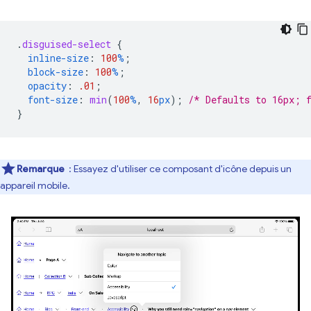
.
disguised-select
{
inline-size
:
100
%
;
block-size
:
100
%
;
opacity
:
.01
;
font-size
:
min
(
100
%
,
16
px
);
/* Defaults to 16px; 
}
Remarque
: Essayez d'utiliser ce composant d'icône depuis un
appareil mobile.