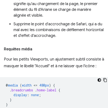
signifie qu'au chargement de la page, le premier
élément du fil d'Ariane se charge de manière
alignée et visible.
Supprime le point d'accrochage de Safari, qui a du
mal avec les combinaisons de défilement horizontal
et d'effet d'accrochage.
Requêtes média
Pour les petits Viewports, un ajustement subtil consiste à
masquer le libellé "Accueil" et à ne laisser que l'icône :
@
media
(
width
<
=
480px
)
{
.
breadcrumbs
.
home-label
{
display
:
none
;
}
}