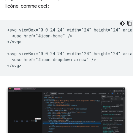
l'icône, comme ceci :
<svg viewBox="0 0 24 24" width="24" height="24" aria-
  <use href="#icon-home" />

</svg>

<svg viewBox="0 0 24 24" width="24" height="24" aria-
  <use href="#icon-dropdown-arrow" />
