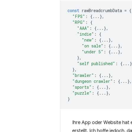
const
rawBreadcrumbData
=
{
"FPS"
:
{...},
"RPG"
:
{
"AAA"
:
{...},
"indie"
:
{
"new"
:
{...},
"on sale"
:
{...},
"under 5"
:
{...},
},
"self published"
:
{...}
},
"brawler"
:
{...},
"dungeon crawler"
:
{...},
"sports"
:
{...},
"puzzle"
:
{...},
}
Ihre App oder Website hat e
erstellt. Ich hoffe jedoch