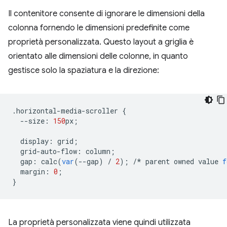
Il contenitore consente di ignorare le dimensioni della
colonna fornendo le dimensioni predefinite come
proprietà personalizzata. Questo layout a griglia è
orientato alle dimensioni delle colonne, in quanto
gestisce solo la spaziatura e la direzione:
.
horizontal
-
media
-
scroller
{
--
size
:
150
px
;
display
:
grid
;
grid
-
auto
-
flow
:
column
;
gap
:
calc
(
var
(
--
gap
)
/
2
);
/*
parent
owned
value
f
margin
:
0
;
}
La proprietà personalizzata viene quindi utilizzata