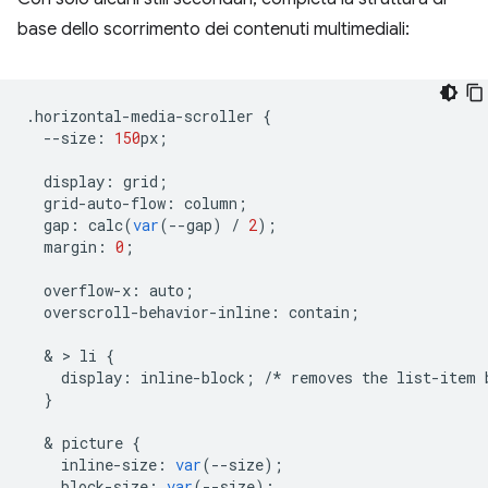
base dello scorrimento dei contenuti multimediali:
.
horizontal
-
media
-
scroller
{
--
size
:
150
px
;
display
:
grid
;
grid
-
auto
-
flow
:
column
;
gap
:
calc
(
var
(
--
gap
)
/
2
);
margin
:
0
;
overflow
-
x
:
auto
;
overscroll
-
behavior
-
inline
:
contain
;
  & > 
li
{
display
:
inline
-
block
;
/*
removes
the
list
-
item
}
  & 
picture
{
inline
-
size
:
var
(
--
size
);
block
-
size
:
var
(
--
size
);