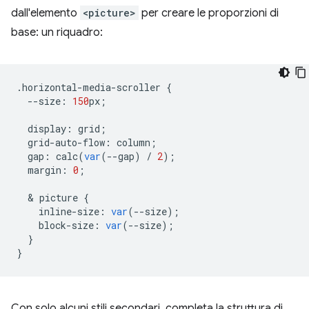
dall'elemento
<picture>
per creare le proporzioni di
base: un riquadro:
.
horizontal
-
media
-
scroller
{
--
size
:
150
px
;
display
:
grid
;
grid
-
auto
-
flow
:
column
;
gap
:
calc
(
var
(
--
gap
)
/
2
);
margin
:
0
;
  & 
picture
{
inline
-
size
:
var
(
--
size
);
block
-
size
:
var
(
--
size
);
}
}
Con solo alcuni stili secondari, completa la struttura di