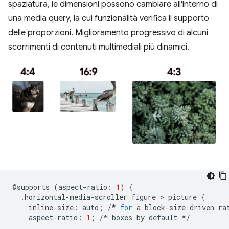
spaziatura, le dimensioni possono cambiare all'interno di
una media query, la cui funzionalità verifica il supporto
delle proporzioni. Miglioramento progressivo di alcuni
scorrimenti di contenuti multimediali più dinamici.
@
supports
(
aspect
-
ratio
:
1
)
{
.
horizontal
-
media
-
scroller
figure
 > 
picture
{
inline
-
size
:
auto
;
/*
for
a
block
-
size
driven
ra
aspect
-
ratio
:
1
;
/*
boxes
by
default
*/