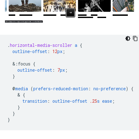
.
horizontal-media-scroller
a
{
outline-offset
:
12
px
;
&
:focus
{
outline-offset
:
7
px
;
}
@
media
(
prefers-reduced-motion
:
no-preference
)
{
    & 
{
transition
:
outline-offset
.25
s
ease
;
}
}
}