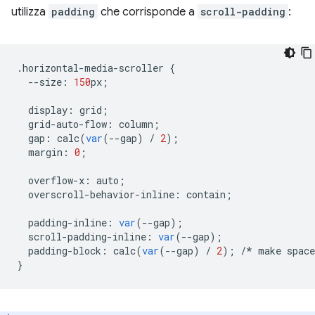
utilizza
padding
che corrisponde a
scroll-padding
:
.
horizontal
-
media
-
scroller
{
--
size
:
150
px
;
display
:
grid
;
grid
-
auto
-
flow
:
column
;
gap
:
calc
(
var
(
--
gap
)
/
2
);
margin
:
0
;
overflow
-
x
:
auto
;
overscroll
-
behavior
-
inline
:
contain
;
padding
-
inline
:
var
(
--
gap
);
scroll
-
padding
-
inline
:
var
(
--
gap
);
padding
-
block
:
calc
(
var
(
--
gap
)
/
2
);
/*
make
space
}