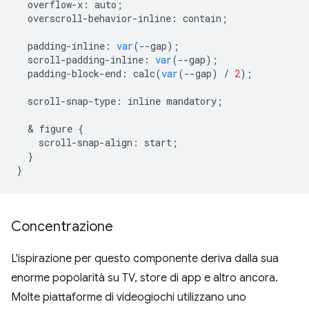
overflow
-
x
:
auto
;
overscroll
-
behavior
-
inline
:
contain
;
padding
-
inline
:
var
(
--
gap
);
scroll
-
padding
-
inline
:
var
(
--
gap
);
padding
-
block
-
end
:
calc
(
var
(
--
gap
)
/
2
);
scroll
-
snap
-
type
:
inline
mandatory
;
  & 
figure
{
scroll
-
snap
-
align
:
start
;
}
}
Concentrazione
L'ispirazione per questo componente deriva dalla sua
enorme popolarità su TV, store di app e altro ancora.
Molte piattaforme di videogiochi utilizzano uno