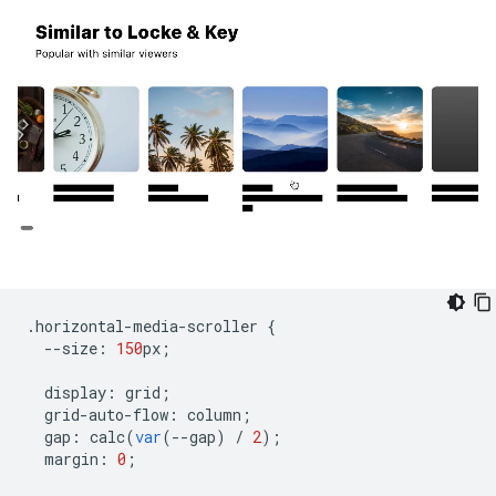
.
horizontal
-
media
-
scroller
{
--
size
:
150
px
;
display
:
grid
;
grid
-
auto
-
flow
:
column
;
gap
:
calc
(
var
(
--
gap
)
/
2
);
margin
:
0
;