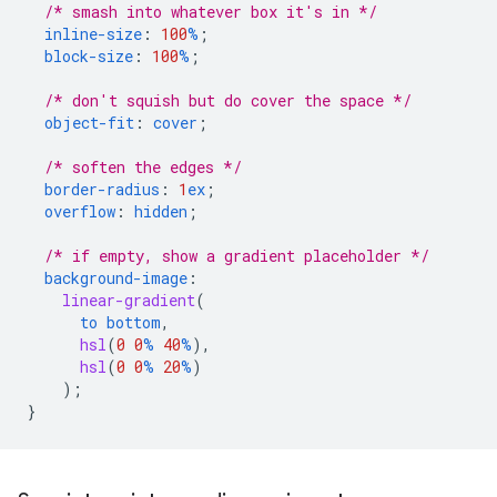
/* smash into whatever box it's in */
inline-size
:
100
%
;
block-size
:
100
%
;
/* don't squish but do cover the space */
object-fit
:
cover
;
/* soften the edges */
border-radius
:
1
ex
;
overflow
:
hidden
;
/* if empty, show a gradient placeholder */
background-image
:
linear-gradient
(
to
bottom
,
hsl
(
0
0
%
40
%
),
hsl
(
0
0
%
20
%
)
);
}