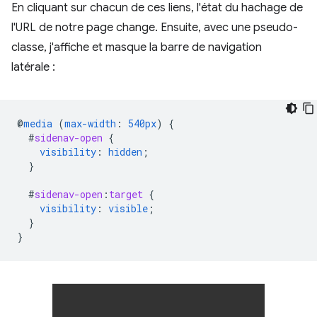
En cliquant sur chacun de ces liens, l'état du hachage de
l'URL de notre page change. Ensuite, avec une pseudo-
classe, j'affiche et masque la barre de navigation
latérale :
@
media
(
max-width
:
540px
)
{
#
sidenav-open
{
visibility
:
hidden
;
}
#
sidenav-open
:
target
{
visibility
:
visible
;
}
}