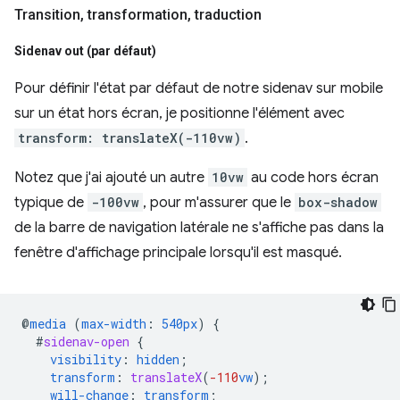
Transition
,
transformation
,
traduction
Sidenav out (par défaut)
Pour définir l'état par défaut de notre sidenav sur mobile
sur un état hors écran, je positionne l'élément avec
transform: translateX(-110vw)
.
Notez que j'ai ajouté un autre
10vw
au code hors écran
typique de
-100vw
, pour m'assurer que le
box-shadow
de la barre de navigation latérale ne s'affiche pas dans la
fenêtre d'affichage principale lorsqu'il est masqué.
@
media
(
max-width
:
540px
)
{
#
sidenav-open
{
visibility
:
hidden
;
transform
:
translateX
(
-110
vw
);
will-change
:
transform
;