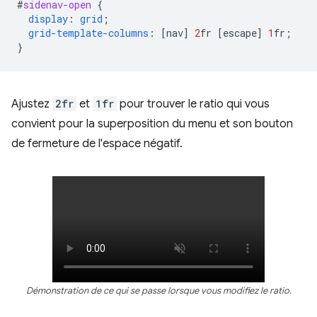
#
sidenav-open
{
display
:
grid
;
grid-template-columns
:
[
nav
]
2
fr
[
escape
]
1
fr
;
}
Ajustez
2fr
et
1fr
pour trouver le ratio qui vous
convient pour la superposition du menu et son bouton
de fermeture de l'espace négatif.
Démonstration de ce qui se passe lorsque vous modifiez le ratio.