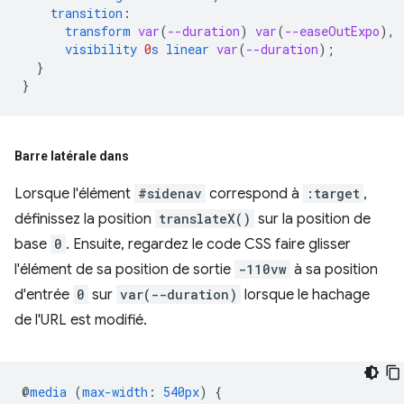
transition
:
transform
var
(
--duration
)
var
(
--easeOutExpo
),
visibility
0
s
linear
var
(
--duration
);
}
}
Barre latérale dans
Lorsque l'élément
#sidenav
correspond à
:target
,
définissez la position
translateX()
sur la position de
base
0
. Ensuite, regardez le code CSS faire glisser
l'élément de sa position de sortie
-110vw
à sa position
d'entrée
0
sur
var(--duration)
lorsque le hachage
de l'URL est modifié.
@
media
(
max-width
:
540px
)
{