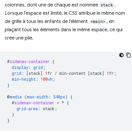
colonnes, dont une de chaque est nommée
stack
.
Lorsque l'espace est limité, le CSS attribue le même nom
de grille à tous les enfants de l'élément
<main>
, en
plaçant tous les éléments dans le même espace, ce qui
crée une pile.
#
sidenav-container
{
display
:
grid
;
grid
:
[
stack
]
1
fr
/
min-content
[
stack
]
1
fr
;
min-height
:
100
vh
;
}
@
media
(
max-width
:
540px
)
{
#
sidenav-container
 > 
*
{
grid-area
:
stack
;
}
}