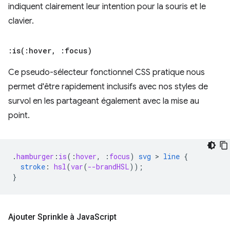
indiquent clairement leur intention pour la souris et le
clavier.
:
is(
:hover
,
:focus)
Ce pseudo-sélecteur fonctionnel CSS pratique nous
permet d'être rapidement inclusifs avec nos styles de
survol en les partageant également avec la mise au
point.
.
hamburger
:
is
(
:
hover
,
:
focus
)
svg
 > 
line
{
stroke
:
hsl
(
var
(
--brandHSL
));
}
Ajouter Sprinkle à Java
Script