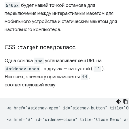
540px
будет нашей точкой останова для
переключения между интерактивным макетом для
мобильного устройства и статическим макетом для
настольного компьютера.
CSS
:target
псевдокласс
Одна ссылка
<a>
устанавливает хеш URL на
#sidenav-open
, а другая — на пустой (
''
).
Наконец, элементу присваивается
id
,
соответствующий хешу:
<a href="#sidenav-open" id="sidenav-button" title="O
<a href="#" id="sidenav-close" title="Close Menu" ar