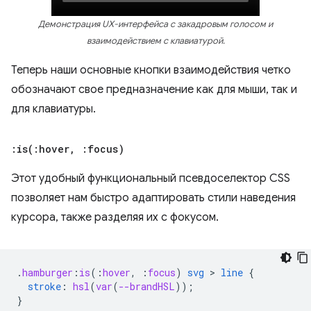
Демонстрация UX-интерфейса с закадровым голосом и
взаимодействием с клавиатурой.
Теперь наши основные кнопки взаимодействия четко
обозначают свое предназначение как для мыши, так и
для клавиатуры.
:
is(
:hover
,
:focus)
Этот удобный функциональный псевдоселектор CSS
позволяет нам быстро адаптировать стили наведения
курсора, также разделяя их с фокусом.
.
hamburger
:
is
(
:
hover
,
:
focus
)
svg
 > 
line
{
stroke
:
hsl
(
var
(
--brandHSL
));
}