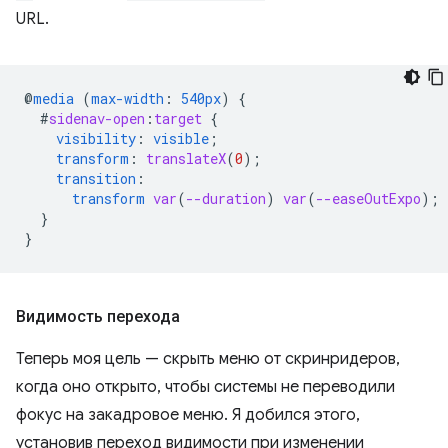
URL.
@
media
(
max-width
:
540px
)
{
#
sidenav-open
:
target
{
visibility
:
visible
;
transform
:
translateX
(
0
);
transition
:
transform
var
(
--duration
)
var
(
--easeOutExpo
);
}
}
Видимость перехода
Теперь моя цель — скрыть меню от скринридеров,
когда оно открыто, чтобы системы не переводили
фокус на закадровое меню. Я добился этого,
установив переход видимости при изменении