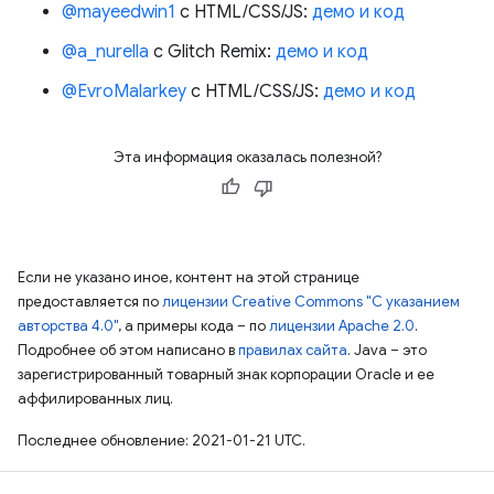
@mayeedwin1
с HTML/CSS/JS:
демо и код
@a_nurella
с Glitch Remix:
демо и код
@EvroMalarkey
с HTML/CSS/JS:
демо и код
Эта информация оказалась полезной?
Если не указано иное, контент на этой странице
предоставляется по
лицензии Creative Commons "С указанием
авторства 4.0"
, а примеры кода – по
лицензии Apache 2.0
.
Подробнее об этом написано в
правилах сайта
. Java – это
зарегистрированный товарный знак корпорации Oracle и ее
аффилированных лиц.
Последнее обновление: 2021-01-21 UTC.