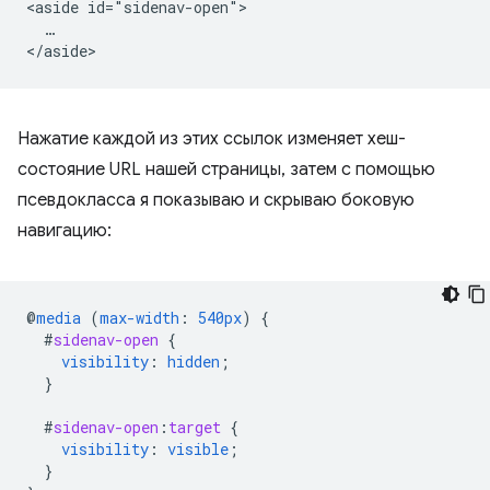
<aside id="sidenav-open">

  …

Нажатие каждой из этих ссылок изменяет хеш-
состояние URL нашей страницы, затем с помощью
псевдокласса я показываю и скрываю боковую
навигацию:
@
media
(
max-width
:
540px
)
{
#
sidenav-open
{
visibility
:
hidden
;
}
#
sidenav-open
:
target
{
visibility
:
visible
;
}