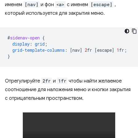
именем
[nav]
и фон
<a>
с именем
[escape]
,
который используется для закрытия меню.
#
sidenav-open
{
display
:
grid
;
grid-template-columns
:
[
nav
]
2
fr
[
escape
]
1
fr
;
}
Отрегулируйте
2fr
и
1fr
чтобы найти желаемое
соотношение для наложения меню и кнопки закрытия
с отрицательным пространством.