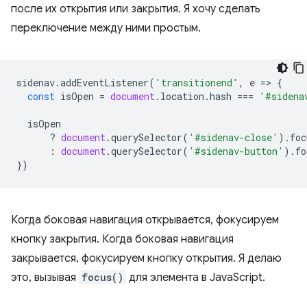
после их открытия или закрытия. Я хочу сделать
переключение между ними простым.
sidenav
.
addEventListener
(
'transitionend'
,
e
=
>
{
const
isOpen
=
document
.
location
.
hash
===
'#sidena
isOpen
?
document
.
querySelector
(
'#sidenav-close'
).
foc
:
document
.
querySelector
(
'#sidenav-button'
).
fo
})
Когда боковая навигация открывается, фокусируем
кнопку закрытия. Когда боковая навигация
закрывается, фокусируем кнопку открытия. Я делаю
это, вызывая
focus()
для элемента в JavaScript.