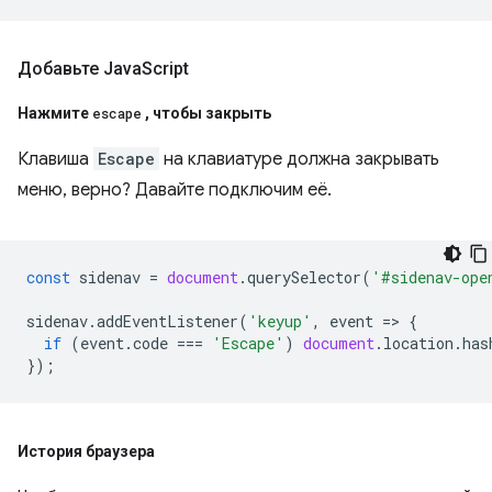
Добавьте Java
Script
Нажмите
escape
,
чтобы закрыть
Клавиша
Escape
на клавиатуре должна закрывать
меню, верно? Давайте подключим её.
const
sidenav
=
document
.
querySelector
(
'#sidenav-ope
sidenav
.
addEventListener
(
'keyup'
,
event
=
>
{
if
(
event
.
code
===
'Escape'
)
document
.
location
.
has
});
История браузера