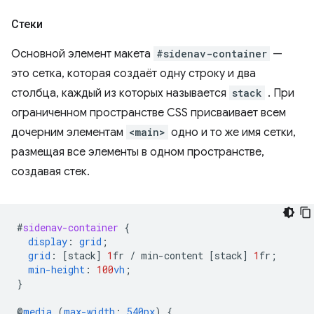
Стеки
Основной элемент макета
#sidenav-container
—
это сетка, которая создаёт одну строку и два
столбца, каждый из которых называется
stack
. При
ограниченном пространстве CSS присваивает всем
дочерним элементам
<main>
одно и то же имя сетки,
размещая все элементы в одном пространстве,
создавая стек.
#
sidenav-container
{
display
:
grid
;
grid
:
[
stack
]
1
fr
/
min-content
[
stack
]
1
fr
;
min-height
:
100
vh
;
}
@
media
(
max-width
:
540px
)
{