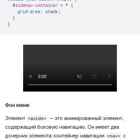
#
sidenav-container
 > 
*
{
grid-area
:
stack
;
}
}
Фон меню
Элемент
<aside>
— это анимированный элемент,
содержащий боковую навигацию. Он имеет два
дочерних элемента: контейнер навигации
<nav>
с