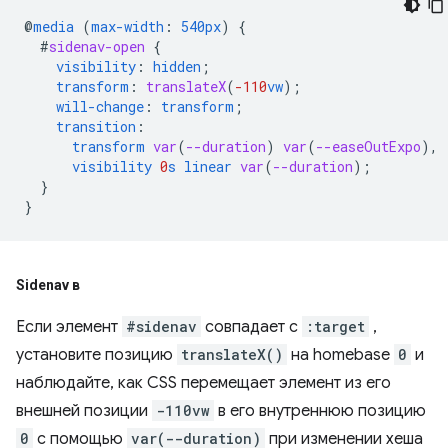
@
media
(
max-width
:
540px
)
{
#
sidenav-open
{
visibility
:
hidden
;
transform
:
translateX
(
-110
vw
);
will-change
:
transform
;
transition
:
transform
var
(
--duration
)
var
(
--easeOutExpo
),
visibility
0
s
linear
var
(
--duration
);
}
}
Sidenav в
Если элемент
#sidenav
совпадает с
:target
,
установите позицию
translateX()
на homebase
0
и
наблюдайте, как CSS перемещает элемент из его
внешней позиции
-110vw
в его внутреннюю позицию
0
с помощью
var(--duration)
при изменении хеша