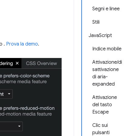
Segni e linee
Stili
JavaScript
o .
Prova la demo
.
Indice mobile
Attivazione/di
sattivazione
di aria-
expanded
Attivazione
del tasto
Escape
Clic sui
pulsanti