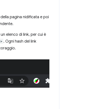
della pagina nidificata e poi
ondente.
n elenco di link, per cui è
n>
. Ogni hash del link
coraggio.