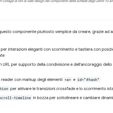
n collage di stili di web design dei componenti delle schede degli ultimi 10 an
uesto componente piuttosto semplice da creare, grazie ad alc
per interazioni eleganti con scorrimento e tastiera con posizio
ate
h URL per supporto della condivisione e dell'ancoraggio dello
 reader con markup degli elementi
<a>
e
id="#hash"
tion
per attivare le transizioni crossfade e lo scorrimento is
scroll-timeline
in bozza per sottolineare e cambiare dinami