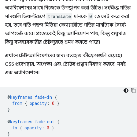
অ্যানিমেশনের সাথে নিজেকে উপস্থাপন করা উচিত। সংক্ষিপ্ত গতির
মানগুলি ডিফল্টরূপে
translate
মানকে
0
তে সেট করে করা
হয়, তবে গতি পছন্দ মিডিয়া ক্যোয়ারীতে গতির মানটিকে দৈর্ঘ্যে
আপডেট করে। প্রত্যেকেই কিছু অ্যানিমেশন পায়, কিন্তু শুধুমাত্র
কিছু ব্যবহারকারীর টোস্ট দূরত্বে ভ্রমণ করতে পারে।
এখানে টোস্ট অ্যানিমেশনের জন্য ব্যবহৃত কীফ্রেমগুলি রয়েছে।
CSS প্রবেশদ্বার, অপেক্ষা এবং টোস্টের প্রস্থান নিয়ন্ত্রণ করবে, সবই
এক অ্যানিমেশনে।
@
keyframes
fade-in
{
from
{
opacity
:
0
}
}
@
keyframes
fade-out
{
to
{
opacity
:
0
}
}