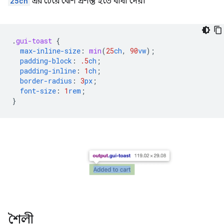
25ch
এর চেয়ে বেশি প্রশস্ত হতে বাধা দেয়।
.
gui-toast
{
max-inline-size
:
min
(
25
ch
,
90
vw
);
padding-block
:
.5
ch
;
padding-inline
:
1
ch
;
border-radius
:
3
px
;
font-size
:
1
rem
;
}
শৈলী