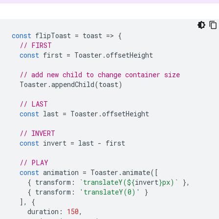
const
flipToast
=
toast
=
>
{
// FIRST
const
first
=
Toaster
.
offsetHeight
// add new child to change container size
Toaster
.
appendChild
(
toast
)
// LAST
const
last
=
Toaster
.
offsetHeight
// INVERT
const
invert
=
last
-
first
// PLAY
const
animation
=
Toaster
.
animate
([
{
transform
:
`translateY(
${
invert
}
px)`
},
{
transform
:
'translateY(0)'
}
],
{
duration
:
150
,