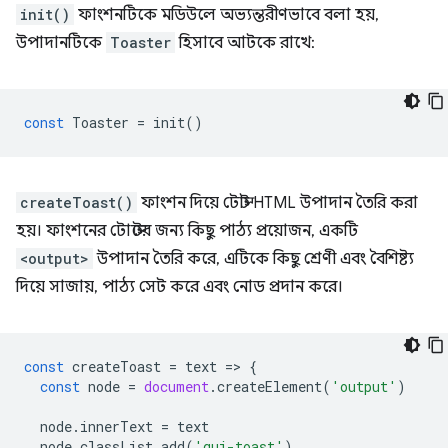
init()
ফাংশনটিকে মডিউলে অভ্যন্তরীণভাবে বলা হয়,
উপাদানটিকে
Toaster
হিসাবে আটকে রাখে:
const
Toaster
=
init
()
createToast()
ফাংশন দিয়ে টোস্ট HTML উপাদান তৈরি করা
হয়। ফাংশনের টোস্টের জন্য কিছু পাঠ্য প্রয়োজন, একটি
<output>
উপাদান তৈরি করে, এটিকে কিছু শ্রেণী এবং বৈশিষ্ট্য
দিয়ে সাজায়, পাঠ্য সেট করে এবং নোড প্রদান করে।
const
createToast
=
text
=
>
{
const
node
=
document
.
createElement
(
'output'
)
node
.
innerText
=
text
node
.
classList
.
add
(
'gui-toast'
)