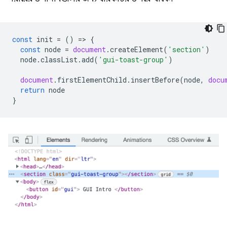
const
init
=
()
=
>
{
const
node
=
document
.
createElement
(
'section'
)
node
.
classList
.
add
(
'gui-toast-group'
)
document
.
firstElementChild
.
insertBefore
(
node
,
docu
return
node
}