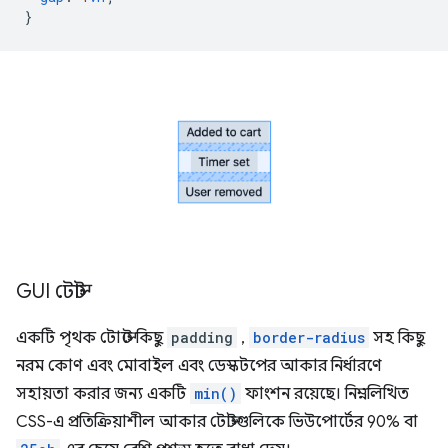
}
GUI টোস্ট
একটি পৃথক টোস্টে কিছু
padding
,
border-radius
সহ কিছু
নরম কোণ এবং মোবাইল এবং ডেস্কটপের আকার নির্ধারণে
সহায়তা করার জন্য একটি
min()
ফাংশন রয়েছে। নিম্নলিখিত
CSS-এ প্রতিক্রিয়াশীল আকার টোস্টগুলিকে ভিউপোর্টের 90% বা