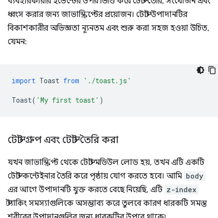
ব্যবহারকারীর ইভেন্টের উপর ভিত্তি করে টোস্ট তৈরি, সংযোজন এবং
ধ্বংস করার জন্য জাভাস্ক্রিপ্টের প্রয়োজন। টোস্ট উপাদানটির
বিকাশকারীর অভিজ্ঞতা ন্যূনতম এবং শুরু করা সহজ হওয়া উচিত,
যেমন:
import
Toast
from
'./toast.js'
Toast
(
'My first toast'
)
টোস্ট গ্রুপ এবং টোস্ট তৈরি করা
যখন জাভাস্ক্রিপ্ট থেকে টোস্ট মডিউল লোড হয়, তখন এটি একটি
টোস্ট কন্টেইনার তৈরি করে পৃষ্ঠায় যোগ করতে হবে। আমি
body
এর আগে উপাদানটি যুক্ত করতে বেছে নিয়েছি, এটি
z-index
স্ট্যাকিং সমস্যাগুলিকে অসম্ভাব্য করে তুলবে কারণ ধারকটি সমস্ত
শরীরের উপাদানগুলির জন্য ধারকটির উপরে থাকে৷