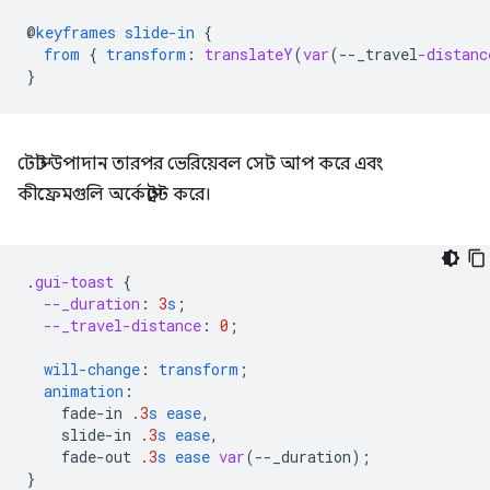
@
keyframes
slide-in
{
from
{
transform
:
translateY
(
var
(
--
_travel
-distanc
}
টোস্ট উপাদান তারপর ভেরিয়েবল সেট আপ করে এবং
কীফ্রেমগুলি অর্কেস্ট্রেট করে।
.
gui-toast
{
--_duration
:
3
s
;
--_travel-distance
:
0
;
will-change
:
transform
;
animation
:
fade-in
.3
s
ease
,
slide-in
.3
s
ease
,
fade-out
.3
s
ease
var
(
--
_duration
);
}