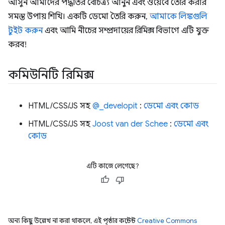
আসুন আমাদের পদ্ধতির বৈচিত্র্য আনুন এবং ওয়েবে তৈরি করার
সমস্ত উপায় শিখি। একটি ডেমো তৈরি করুন,
আমাকে লিঙ্কগুলি
টুইট করুন
এবং আমি নীচের সম্প্রদায়ের রিমিক্স বিভাগে এটি যুক্ত
করব!
কমিউনিটি রিমিক্স
HTML/CSS/JS সহ
@_developit
:
ডেমো এবং কোড
HTML/CSS/JS সহ
Joost van der Schee
:
ডেমো এবং
কোড
এটি কাজে লেগেছে?
অন্য কিছু উল্লেখ না করা থাকলে, এই পৃষ্ঠার কন্টেন্ট
Creative Commons