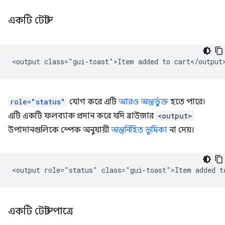
একটি টোস্ট
role="status"
যোগ করে এটি
আরও অন্তর্ভুক্ত
হতে পারে।
এটি একটি ফলব্যাক প্রদান করে যদি ব্রাউজার
<output>
উপাদানগুলিকে স্পেক অনুযায়ী
অন্তর্নিহিত ভূমিকা
না দেয়।
একটি টোস্ট পাত্রে