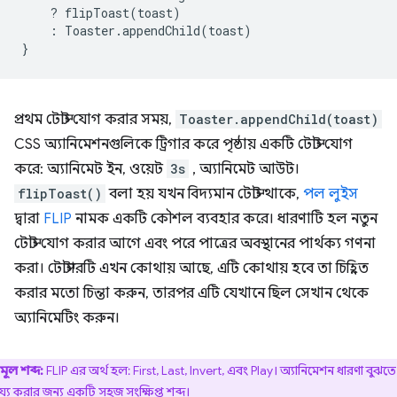
?
flipToast
(
toast
)
:
Toaster
.
appendChild
(
toast
)
}
প্রথম টোস্ট যোগ করার সময়,
Toaster.appendChild(toast)
CSS অ্যানিমেশনগুলিকে ট্রিগার করে পৃষ্ঠায় একটি টোস্ট যোগ
করে: অ্যানিমেট ইন, ওয়েট
3s
, অ্যানিমেট আউট।
flipToast()
বলা হয় যখন বিদ্যমান টোস্ট থাকে,
পল লুইস
দ্বারা
FLIP
নামক একটি কৌশল ব্যবহার করে। ধারণাটি হল নতুন
টোস্ট যোগ করার আগে এবং পরে পাত্রের অবস্থানের পার্থক্য গণনা
করা। টোস্টারটি এখন কোথায় আছে, এটি কোথায় হবে তা চিহ্নিত
করার মতো চিন্তা করুন, তারপর এটি যেখানে ছিল সেখান থেকে
অ্যানিমেটিং করুন।
মূল শব্দ:
FLIP এর অর্থ হল: First, Last, Invert, এবং Play। অ্যানিমেশন ধারণা বুঝতে
য্য করার জন্য একটি সহজ সংক্ষিপ্ত শব্দ।