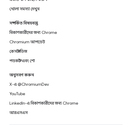
খোলা সমস্যা দেখুন
সম্পর্কিত বিষয়বস্তু
বিকাশকারীদের জন্য Chrome
Chromium আপডেট
কেস স্টাডিজ
পডকাস্ট এবং শো
অনুসরণ করুন
X-এ @ChromiumDev
YouTube
LinkedIn-এ বিকাশকারীদের জন্য Chrome
আরএসএস