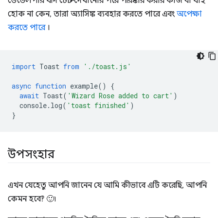
ডেভেলপার যদি টোস্ট দেখানোর পরে পরিষ্কার করার কাজ বা যাই
হোক না কেন, তারা অ্যাসিঙ্ক ব্যবহার করতে পারে এবং
অপেক্ষা
করতে পারে
।
import
Toast
from
'./toast.js'
async
function
example
()
{
await
Toast
(
'Wizard Rose added to cart'
)
console
.
log
(
'toast finished'
)
}
উপসংহার
এখন যেহেতু আপনি জানেন যে আমি কীভাবে এটি করেছি, আপনি
কেমন হবে‽ 🙂৷