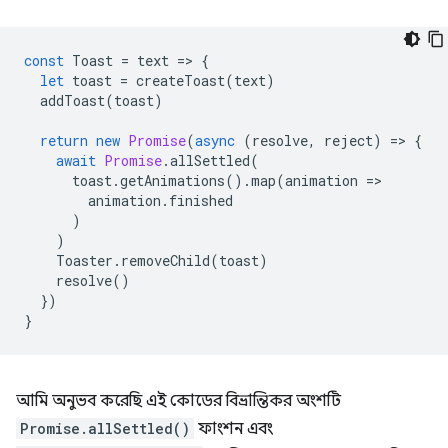
const
Toast
=
text
=
>
{
let
toast
=
createToast
(
text
)
addToast
(
toast
)
return
new
Promise
(
async
(
resolve
,
reject
)
=
>
{
await
Promise
.
allSettled
(
toast
.
getAnimations
().
map
(
animation
=
>
animation
.
finished
)
)
Toaster
.
removeChild
(
toast
)
resolve
()
})
}
আমি অনুভব করেছি এই কোডের বিভ্রান্তিকর অংশটি
Promise.allSettled()
ফাংশন এবং