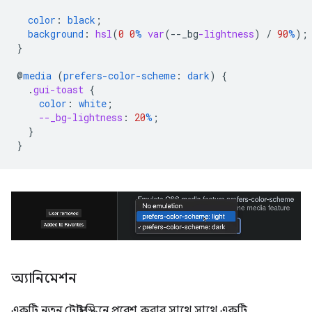
color
:
black
;
background
:
hsl
(
0
0
%
var
(
--
_bg
-lightness
)
/
90
%
);
}
@
media
(
prefers-color-scheme
:
dark
)
{
.
gui-toast
{
color
:
white
;
--_bg-lightness
:
20
%
;
}
}
অ্যানিমেশন
একটি নতুন টোস্ট স্ক্রিনে প্রবেশ করার সাথে সাথে একটি