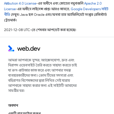
Attribution 4.0 License
-এর অধীনে এবং কোডের নমুনাগুলি
Apache 2.0
License
-এর অধীনে লাইসেন্স প্রাপ্ত। আরও জানতে,
Google Developers সাইট
নীতি
দেখুন। Java হল Oracle এবং/অথবা তার অ্যাফিলিয়েট সংস্থার রেজিস্টার্ড
ট্রেডমার্ক।
2021-12-08 UTC-তে শেষবার আপডেট করা হয়েছে।
আমরা আপনাকে সুন্দর, অ্যাক্সেসযোগ্য, দ্রুত এবং
নিরাপদ ওয়েবসাইট তৈরি করতে সাহায্য করতে চাই
যা ক্রস-ব্রাউজার কাজ করে এবং আপনার সমস্ত
ব্যবহারকারীদের জন্য। ক্রোম টিমের সদস্যরা এবং
বহিরাগত বিশেষজ্ঞদের দ্বারা লিখিত সেই যাত্রায়
আপনাকে সাহায্য করার জন্য এই সাইটটি আমাদের
সামগ্রীর ঘর৷
অবদান
একটি বাগ ফাইল করুন