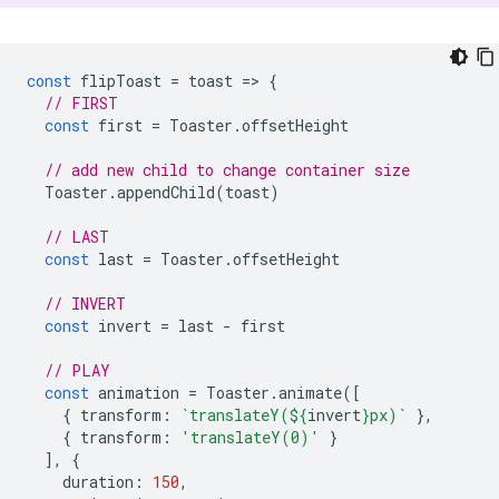
const
flipToast
=
toast
=
>
{
// FIRST
const
first
=
Toaster
.
offsetHeight
// add new child to change container size
Toaster
.
appendChild
(
toast
)
// LAST
const
last
=
Toaster
.
offsetHeight
// INVERT
const
invert
=
last
-
first
// PLAY
const
animation
=
Toaster
.
animate
([
{
transform
:
`translateY(
${
invert
}
px)`
},
{
transform
:
'translateY(0)'
}
],
{
duration
:
150
,