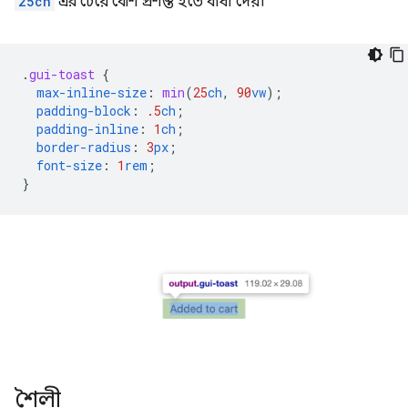
25ch
এর চেয়ে বেশি প্রশস্ত হতে বাধা দেয়।
.
gui-toast
{
max-inline-size
:
min
(
25
ch
,
90
vw
);
padding-block
:
.5
ch
;
padding-inline
:
1
ch
;
border-radius
:
3
px
;
font-size
:
1
rem
;
}
শৈলী