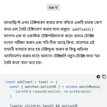
জাভাস্ক্রিপ্ট এখন টোস্ট ধারণ করার জন্য নথিতে একটি ধারক যোগ
করে এবং তৈরি টোস্ট যোগ করার জন্য প্রস্তুত।
addToast()
ফাংশন এক বা একাধিক টোস্ট পরিচালনা করে। প্রথমে টোস্টের
সংখ্যা পরীক্ষা করুন এবং গতি ঠিক আছে কিনা, তারপরে এই
তথ্যটি ব্যবহার করে হয় টোস্ট যুক্ত করুন বা কিছু অভিনব
অ্যানিমেশন করুন যাতে অন্যান্য টোস্টগুলি নতুন টোস্টের জন্য "ঘর
তৈরি করে" বলে মনে হয়।
const
addToast
=
toast
=
>
{
const
{
matches
:
motionOK
}
=
window
.
matchMedia
(
'(prefers-reduced-motion: no-preference)'
)
Toaster
.
children
.
length
 && 
motionOK