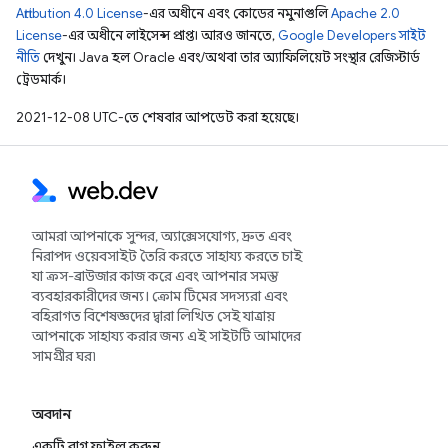
Attribution 4.0 License
-এর অধীনে এবং কোডের নমুনাগুলি
Apache 2.0
License
-এর অধীনে লাইসেন্স প্রাপ্ত। আরও জানতে,
Google Developers সাইট
নীতি
দেখুন। Java হল Oracle এবং/অথবা তার অ্যাফিলিয়েট সংস্থার রেজিস্টার্ড
ট্রেডমার্ক।
2021-12-08 UTC-তে শেষবার আপডেট করা হয়েছে।
আমরা আপনাকে সুন্দর, অ্যাক্সেসযোগ্য, দ্রুত এবং
নিরাপদ ওয়েবসাইট তৈরি করতে সাহায্য করতে চাই
যা ক্রস-ব্রাউজার কাজ করে এবং আপনার সমস্ত
ব্যবহারকারীদের জন্য। ক্রোম টিমের সদস্যরা এবং
বহিরাগত বিশেষজ্ঞদের দ্বারা লিখিত সেই যাত্রায়
আপনাকে সাহায্য করার জন্য এই সাইটটি আমাদের
সামগ্রীর ঘর৷
অবদান
একটি বাগ ফাইল করুন