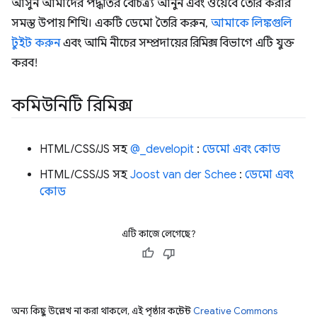
আসুন আমাদের পদ্ধতির বৈচিত্র্য আনুন এবং ওয়েবে তৈরি করার
সমস্ত উপায় শিখি। একটি ডেমো তৈরি করুন,
আমাকে লিঙ্কগুলি
টুইট করুন
এবং আমি নীচের সম্প্রদায়ের রিমিক্স বিভাগে এটি যুক্ত
করব!
কমিউনিটি রিমিক্স
HTML/CSS/JS সহ
@_developit
:
ডেমো এবং কোড
HTML/CSS/JS সহ
Joost van der Schee
:
ডেমো এবং
কোড
এটি কাজে লেগেছে?
অন্য কিছু উল্লেখ না করা থাকলে, এই পৃষ্ঠার কন্টেন্ট
Creative Commons