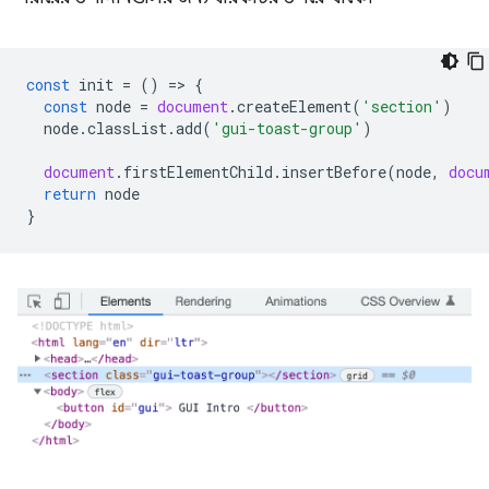
const
init
=
()
=
>
{
const
node
=
document
.
createElement
(
'section'
)
node
.
classList
.
add
(
'gui-toast-group'
)
document
.
firstElementChild
.
insertBefore
(
node
,
docu
return
node
}