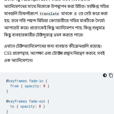
অ্যানিমেশনের সাথে নিজেকে উপস্থাপন করা উচিত। সংক্ষিপ্ত গতির
মানগুলি ডিফল্টরূপে
translate
মানকে
0
তে সেট করে করা
হয়, তবে গতি পছন্দ মিডিয়া ক্যোয়ারীতে গতির মানটিকে দৈর্ঘ্যে
আপডেট করে। প্রত্যেকেই কিছু অ্যানিমেশন পায়, কিন্তু শুধুমাত্র
কিছু ব্যবহারকারীর টোস্ট দূরত্বে ভ্রমণ করতে পারে।
এখানে টোস্ট অ্যানিমেশনের জন্য ব্যবহৃত কীফ্রেমগুলি রয়েছে।
CSS প্রবেশদ্বার, অপেক্ষা এবং টোস্টের প্রস্থান নিয়ন্ত্রণ করবে, সবই
এক অ্যানিমেশনে।
@
keyframes
fade-in
{
from
{
opacity
:
0
}
}
@
keyframes
fade-out
{
to
{
opacity
:
0
}
}