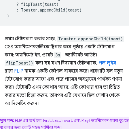
?
flipToast
(
toast
)
:
Toaster
.
appendChild
(
toast
)
}
প্রথম টোস্ট যোগ করার সময়,
Toaster.appendChild(toast)
CSS অ্যানিমেশনগুলিকে ট্রিগার করে পৃষ্ঠায় একটি টোস্ট যোগ
করে: অ্যানিমেট ইন, ওয়েট
3s
, অ্যানিমেট আউট।
flipToast()
বলা হয় যখন বিদ্যমান টোস্ট থাকে,
পল লুইস
দ্বারা
FLIP
নামক একটি কৌশল ব্যবহার করে। ধারণাটি হল নতুন
টোস্ট যোগ করার আগে এবং পরে পাত্রের অবস্থানের পার্থক্য গণনা
করা। টোস্টারটি এখন কোথায় আছে, এটি কোথায় হবে তা চিহ্নিত
করার মতো চিন্তা করুন, তারপর এটি যেখানে ছিল সেখান থেকে
অ্যানিমেটিং করুন।
মূল শব্দ:
FLIP এর অর্থ হল: First, Last, Invert, এবং Play। অ্যানিমেশন ধারণা বুঝতে
য্য করার জন্য একটি সহজ সংক্ষিপ্ত শব্দ।