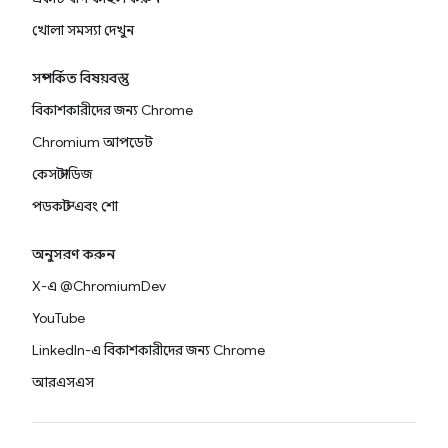
খোলা সমস্যা দেখুন
সম্পর্কিত বিষয়বস্তু
বিকাশকারীদের জন্য Chrome
Chromium আপডেট
কেস স্টাডিজ
পডকাস্ট এবং শো
অনুসরণ করুন
X-এ @ChromiumDev
YouTube
LinkedIn-এ বিকাশকারীদের জন্য Chrome
আরএসএস