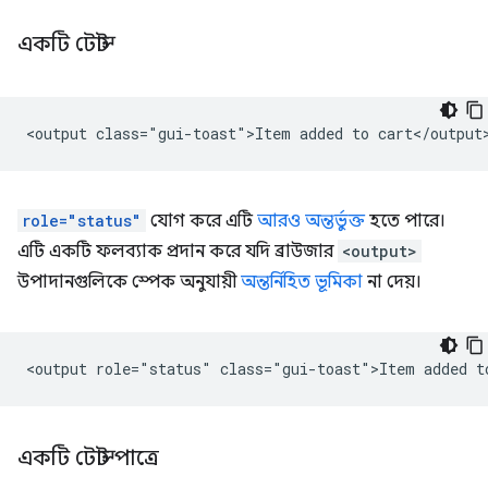
একটি টোস্ট
role="status"
যোগ করে এটি
আরও অন্তর্ভুক্ত
হতে পারে।
এটি একটি ফলব্যাক প্রদান করে যদি ব্রাউজার
<output>
উপাদানগুলিকে স্পেক অনুযায়ী
অন্তর্নিহিত ভূমিকা
না দেয়।
একটি টোস্ট পাত্রে