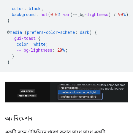
color
:
black
;
background
:
hsl
(
0
0
%
var
(
--
_bg
-lightness
)
/
90
%
);
}
@
media
(
prefers-color-scheme
:
dark
)
{
.
gui-toast
{
color
:
white
;
--_bg-lightness
:
20
%
;
}
}
অ্যানিমেশন
একটি নতুন টোস্ট স্ক্রিনে প্রবেশ করার সাথে সাথে একটি