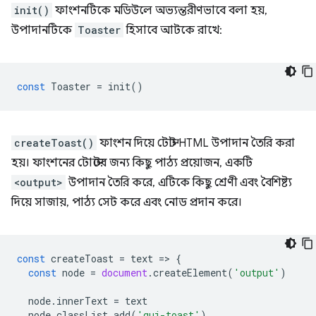
init()
ফাংশনটিকে মডিউলে অভ্যন্তরীণভাবে বলা হয়,
উপাদানটিকে
Toaster
হিসাবে আটকে রাখে:
const
Toaster
=
init
()
createToast()
ফাংশন দিয়ে টোস্ট HTML উপাদান তৈরি করা
হয়। ফাংশনের টোস্টের জন্য কিছু পাঠ্য প্রয়োজন, একটি
<output>
উপাদান তৈরি করে, এটিকে কিছু শ্রেণী এবং বৈশিষ্ট্য
দিয়ে সাজায়, পাঠ্য সেট করে এবং নোড প্রদান করে।
const
createToast
=
text
=
>
{
const
node
=
document
.
createElement
(
'output'
)
node
.
innerText
=
text
node
.
classList
.
add
(
'gui-toast'
)