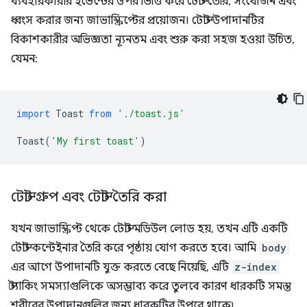
ব্যবহারকারীর ইভেন্টের উপর ভিত্তি করে টোস্ট তৈরি, সংযোজন এবং
ধ্বংস করার জন্য জাভাস্ক্রিপ্টের প্রয়োজন। টোস্ট উপাদানটির
বিকাশকারীর অভিজ্ঞতা ন্যূনতম এবং শুরু করা সহজ হওয়া উচিত,
যেমন:
import
Toast
from
'./toast.js'
Toast
(
'My first toast'
)
টোস্ট গ্রুপ এবং টোস্ট তৈরি করা
যখন জাভাস্ক্রিপ্ট থেকে টোস্ট মডিউল লোড হয়, তখন এটি একটি
টোস্ট কন্টেইনার তৈরি করে পৃষ্ঠায় যোগ করতে হবে। আমি
body
এর আগে উপাদানটি যুক্ত করতে বেছে নিয়েছি, এটি
z-index
স্ট্যাকিং সমস্যাগুলিকে অসম্ভাব্য করে তুলবে কারণ ধারকটি সমস্ত
শরীরের উপাদানগুলির জন্য ধারকটির উপরে থাকে৷