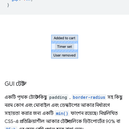
}
GUI টোস্ট
একটি পৃথক টোস্টে কিছু
padding
,
border-radius
সহ কিছু
নরম কোণ এবং মোবাইল এবং ডেস্কটপের আকার নির্ধারণে
সহায়তা করার জন্য একটি
min()
ফাংশন রয়েছে। নিম্নলিখিত
CSS-এ প্রতিক্রিয়াশীল আকার টোস্টগুলিকে ভিউপোর্টের 90% বা