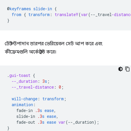
@
keyframes
slide-in
{
from
{
transform
:
translateY
(
var
(
--
_travel
-distanc
}
টোস্ট উপাদান তারপর ভেরিয়েবল সেট আপ করে এবং
কীফ্রেমগুলি অর্কেস্ট্রেট করে।
.
gui-toast
{
--_duration
:
3
s
;
--_travel-distance
:
0
;
will-change
:
transform
;
animation
:
fade-in
.3
s
ease
,
slide-in
.3
s
ease
,
fade-out
.3
s
ease
var
(
--
_duration
);
}