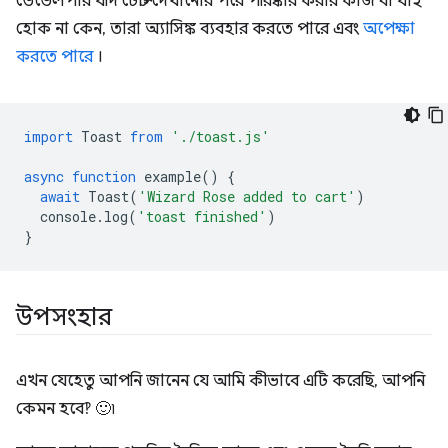
ডেভেলপার যদি টোস্ট দেখানোর পরে পরিষ্কার করার কাজ বা যাই
হোক না কেন, তারা অ্যাসিঙ্ক ব্যবহার করতে পারে এবং
অপেক্ষা
করতে পারে
।
import
Toast
from
'./toast.js'
async
function
example
()
{
await
Toast
(
'Wizard Rose added to cart'
)
console
.
log
(
'toast finished'
)
}
উপসংহার
এখন যেহেতু আপনি জানেন যে আমি কীভাবে এটি করেছি, আপনি
কেমন হবে‽ 🙂৷