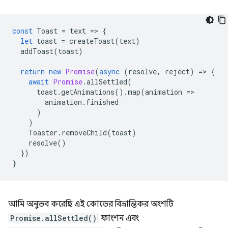
const
Toast
=
text
=
>
{
let
toast
=
createToast
(
text
)
addToast
(
toast
)
return
new
Promise
(
async
(
resolve
,
reject
)
=
>
{
await
Promise
.
allSettled
(
toast
.
getAnimations
().
map
(
animation
=
>
animation
.
finished
)
)
Toaster
.
removeChild
(
toast
)
resolve
()
})
}
আমি অনুভব করেছি এই কোডের বিভ্রান্তিকর অংশটি
Promise.allSettled()
ফাংশন এবং